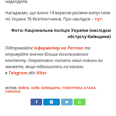
надходила.
Нагадаємо, що вночі 14 вересня росіяни випустили
по Україні 76 безпілотників. Про наслідки –
тут
.
Фото: Національна поліція України (наслідки
обстрілу Київщини)
Підтримайте
Інформатор на Patreon
та
отримуйте значно більше ексклюзивного
контенту. Оперативно читати наші новини ви
зможете, якщо підпишитесь на канали
в
Telegram
або
Vibеr
.
МІТКИ:
ВІЙНА
,
КИЇВ
,
КИЇВЩИНА
,
ПОВІТРЯНА АТАКА
,
УКРАЇНА