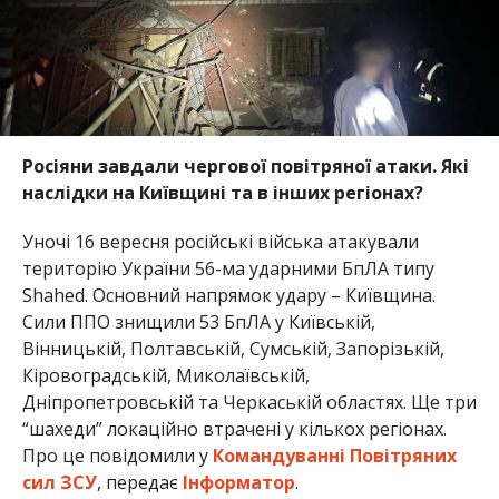
Росіяни завдали чергової повітряної атаки. Які
наслідки на Київщині та в інших регіонах?
Уночі 16 вересня російські війська атакували
територію України 56-ма ударними БпЛА типу
Shahed. Основний напрямок удару – Київщина.
Сили ППО знищили 53 БпЛА у Київській,
Вінницькій, Полтавській, Сумській, Запорізькій,
Кіровоградській, Миколаївській,
Дніпропетровській та Черкаській областях. Ще три
“шахеди” локаційно втрачені у кількох регіонах.
Про це повідомили у
Командуванні Повітряних
сил ЗСУ
, передає
Інформатор
.