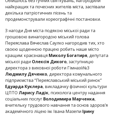
Обійшлось без гучних святкувань, нагородили
найкращих та почесних жителів міста, заспівали
декілька патріотичних пісень та
продемонстрували хореографічні постановки.
З нагоди Дня міста подякою міської ради та
грошовою винагородою міський голова
Переяслава Вячеслав Саулко нагородив тих, хто
своєю щоденною працею робить наше місто
кращим: краєзнавця
Миколу Богатиря
, депутата
міської ради
Олексія Дикого
, заступницю
директора з виховної роботи Гімназії№3
Людмилу Дяченко
, директора комунального
підприємства “Переяславський міський ринок”
Едуарда Куклера
, викладачку фізичної культури
ЦПТО
Ларису Ладік
, психолога центру надання
соціальних послуг
Володимира Марченка
,
вчительку трудового навчання та основ здоров’я
академічного ліцею ім. Івана Мазепи
Ірину