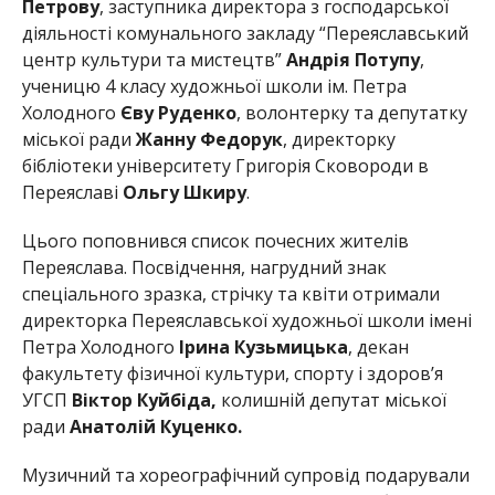
Петрову
, заступника директора з господарської
діяльності комунального закладу “Переяславський
центр культури та мистецтв”
Андрія Потупу
,
ученицю 4 класу художньої школи ім. Петра
Холодного
Єву Руденко
, волонтерку та депутатку
міської ради
Жанну Федорук
, директорку
бібліотеки університету Григорія Сковороди в
Переяславі
Ольгу Шкиру
.
Цього поповнився список почесних жителів
Переяслава. Посвідчення, нагрудний знак
спеціального зразка, стрічку та квіти отримали
директорка Переяславської художньої школи імені
Петра Холодного
Ірина Кузьмицька
, декан
факультету фізичної культури, спорту і здоров’я
УГСП
Віктор Куйбіда,
колишній депутат міської
ради
Анатолій Куценко.
Музичний та хореографічний супровід подарували