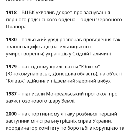
1918
– ВЦВК ухвалив декрет про заснування
першого радянського ордена – орден Червоного
Прапора.
1930
– польський уряд розпочав проведення так
званої пацифікації (насильницького
умиротворення) українців у Східній Галичині.
1979
– на східному крилі шахти “Юнком”
(Юнокомунарівськ, Донецька область), на об’єкті
“Кліваж” здійснили підземний ядерний вибух.
1987
– підписали Монреальський протокол про
захист озонового шару Землі.
2000
– на спортивному літаку розбився перший
заступник міністра внутрішніх справ України,
координатор комітету по боротьбі з корупцією та