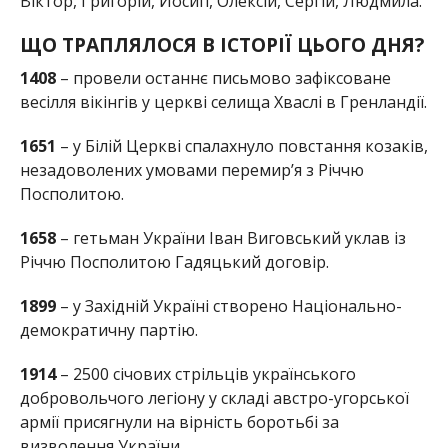
Віктор, Григорій, Йосип, Олексій, Сергій, Людмила.
ЩО ТРАПЛЯЛОСЯ В ІСТОРІЇ ЦЬОГО ДНЯ?
1408
– провели останнє письмово зафіксоване
весілля вікінгів у церкві селища Хваслі в Гренландії.
1651
– у Білій Церкві спалахнуло повстання козаків,
незадоволених умовами перемир’я з Річчю
Посполитою.
1658
– гетьман України Іван Виговський уклав із
Річчю Посполитою Гадяцький договір.
1899
– у Західній Україні створено Національно-
демократичну партію.
1914
– 2500 січових стрільців українського
добровольчого легіону у складі австро-угорської
армії присягнули на вірність боротьбі за
визволення України.