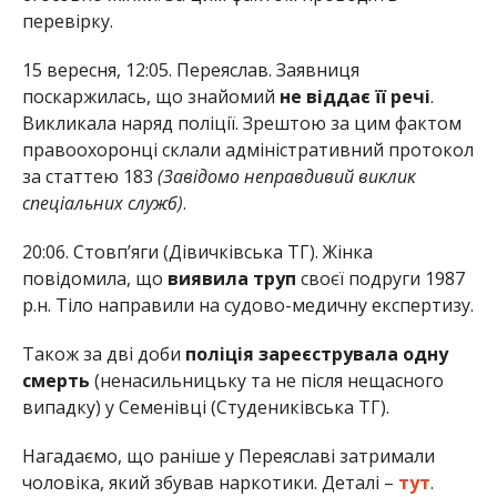
перевірку.
15 вересня, 12:05. Переяслав. Заявниця
поскаржилась, що знайомий
не віддає її речі
.
Викликала наряд поліції. Зрештою за цим фактом
правоохоронці склали адміністративний протокол
за статтею 183
(Завідомо неправдивий виклик
спеціальних служб)
.
20:06. Стовп’яги (Дівичківська ТГ). Жінка
повідомила, що
виявила труп
своєї подруги 1987
р.н. Тіло направили на судово-медичну експертизу.
Також за дві доби
поліція зареєструвала одну
смерть
(ненасильницьку та не після нещасного
випадку) у Семенівці (Студениківська ТГ).
Нагадаємо, що раніше у Переяславі затримали
чоловіка, який збував наркотики. Деталі –
тут
.