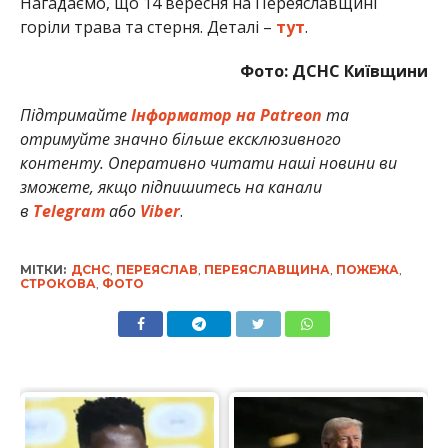
Нагадаємо, що 14 вересня на Переяславщині
горіли трава та стерня. Деталі –
тут
.
Фото: ДСНС Київщини
Підтримайте
Інформатор на Patreon
та
отримуйте значно більше ексклюзивного
контенту. Оперативно читати наші новини ви
зможете, якщо підпишитесь на канали
в
Telegram
або
Viber
.
МІТКИ:
ДСНС
,
ПЕРЕЯСЛАВ
,
ПЕРЕЯСЛАВЩИНА
,
ПОЖЕЖА
,
СТРОКОВА
,
ФОТО