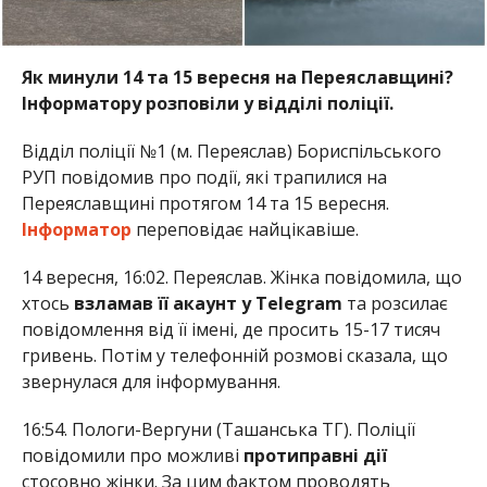
Як минули 14 та 15 вересня на Переяславщині?
Інформатору розповіли у відділі поліції.
Відділ поліції №1 (м. Переяслав) Бориспільського
РУП повідомив про події, які трапилися на
Переяславщині протягом 14 та 15 вересня.
Інформатор
переповідає найцікавіше.
14 вересня, 16:02. Переяслав. Жінка повідомила, що
хтось
взламав її акаунт у Telegram
та розсилає
повідомлення від її імені, де просить 15-17 тисяч
гривень. Потім у телефонній розмові сказала, що
звернулася для інформування.
16:54. Пологи-Вергуни (Ташанська ТГ). Поліції
повідомили про можливі
протиправні дії
стосовно жінки. За цим фактом проводять