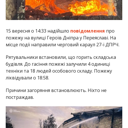
15 вересня о 14:33 надійшло
повідомлення
про
пожежу на вулиці Героїв Дніпра у Переяславі. На
місце події направили черговий караул 27-ї ДПРЧ.
Рятувальники встановили, що горить складська
будівля. До гасіння пожежі залучили 4 одиниці
техніки та 18 людей особового складу. Пожежу
ліквідували о 18:58.
Причини загоряння встановлюють. Ніхто не
постраждав.