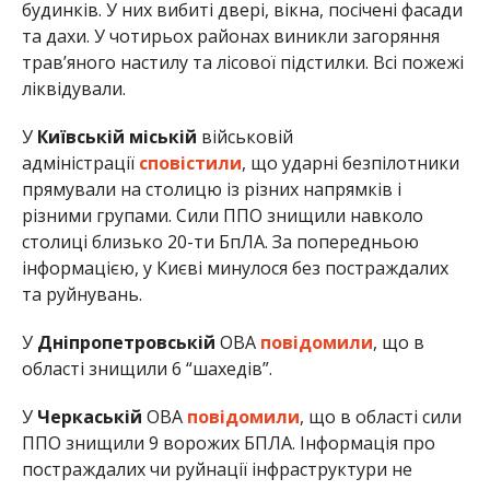
будинків. У них вибиті двері, вікна, посічені фасади
та дахи. У чотирьох районах виникли загоряння
трав’яного настилу та лісової підстилки. Всі пожежі
ліквідували.
У
Київській міській
військовій
адміністрації
сповістили
, що ударні безпілотники
прямували на столицю із різних напрямків і
різними групами. Сили ППО знищили навколо
столиці близько 20-ти БпЛА. За попередньою
інформацією, у Києві минулося без постраждалих
та руйнувань.
У
Дніпропетровській
ОВА
повідомили
, що в
області знищили 6 “шахедів”.
У
Черкаській
ОВА
повідомили
, що в області сили
ППО знищили 9 ворожих БПЛА. Інформація про
постраждалих чи руйнації інфраструктури не