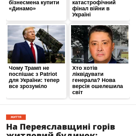
ЖИТТЯ
На Переяславщині горів
житловий будинок: