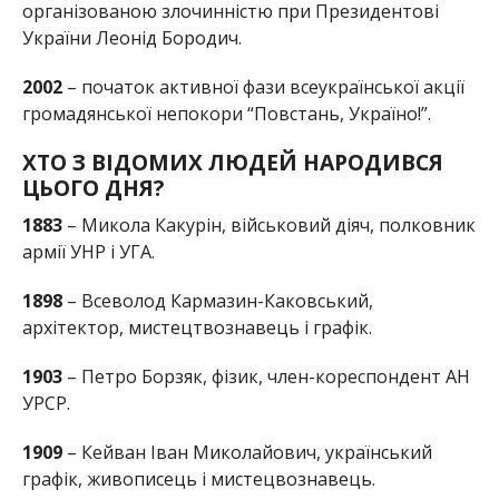
організованою злочинністю при Президентові
України Леонід Бородич.
2002
– початок активної фази всеукраїнської акції
громадянської непокори “Повстань, Україно!”.
ХТО З ВІДОМИХ ЛЮДЕЙ НАРОДИВСЯ
ЦЬОГО ДНЯ?
1883
– Микола Какурін, військовий діяч, полковник
армії УНР і УГА.
1898
– Всеволод Кармазин-Каковський,
архітектор, мистецтвознавець і графік.
1903
– Петро Борзяк, фізик, член-кореспондент АН
УРСР.
1909
– Кейван Іван Миколайович, український
графік, живописець і мистецвознавець.