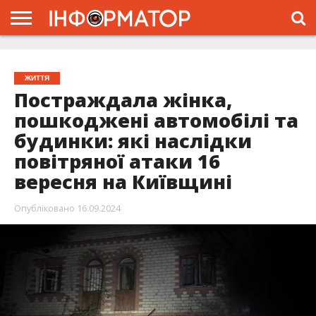
ГОЛОВНА
ЖИТТЯ
ВЛАДА
ГРОШІ
ТРЕШ
ПРО
ПРОЄКТ
ЖИТТЯ
Постраждала жінка,
пошкоджені автомобілі та
будинки: які наслідки
повітряної атаки 16
вересня на Київщині
Опубліковано
16.09.2024