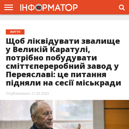
ГОЛОВНА
ЖИТТЯ
ВЛАДА
ГРОШІ
ТРЕШ
ПРО
ПРОЄКТ
ЖИТТЯ
Щоб ліквідувати звалище
у Великій Каратулі,
потрібно побудувати
сміттєпереробний завод у
Переяславі: це питання
підняли на сесії міськради
Опубліковано
21.02.2025