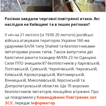
Росіяни завдали чергової повітряної атаки. Які
наслідки на Київщині та в інших регіонах?
У ніч на 21 лютого (із 19:00 20 лютого) російські
війська атакували територію України 160-ма
ударними БпЛА типу Shahed та безпілотниками-
імітаторами різних типів. Також випустили дві
балістичні ракети Іскандер-М/KN-23 по Одещині.
Сили ППО знищили 87 безпілотників у Харківській,
Полтавській, Сумській, Чернігівській, Черкаській,
Київській, Кіровоградській, Житомирській,
Вінницькій, Миколаївській, Херсонській та
Дніпропетровській областях. Ще 70 ворожих
безпілотників-імітаторів локаційно втрачені. Про
це повідомили у
Командуванні Повітряних сил
ЗСУ,
передає
Інформатор
.