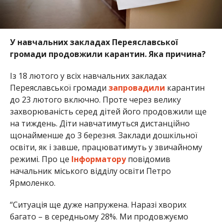
У навчальних закладах Переяславської
громади продовжили карантин. Яка причина?
Із 18 лютого у всіх навчальних закладах
Переяславської громади
запровадили
карантин
до 23 лютого включно. Проте через велику
захворюваність серед дітей його продовжили ще
на тиждень. Діти навчатимуться дистанційно
щонайменше до 3 березня. Заклади дошкільної
освіти, як і завше, працюватимуть у звичайному
режимі. Про це
Інформатору
повідомив
начальник міського відділу освіти Петро
Ярмоленко.
“Ситуація ще дуже напружена. Наразі хворих
багато – в середньому 28%. Ми продовжуємо