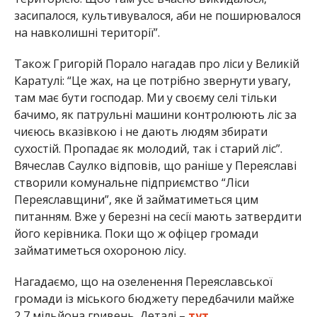
засипалося, культивувалося, аби не поширювалося
на навколишні території”.
Також Григорій Порало нагадав про ліси у Великій
Каратулі: “Це жах, на це потрібно звернути увагу,
там має бути господар. Ми у своєму селі тільки
бачимо, як патрульні машини контролюють ліс за
чиєюсь вказівкою і не дають людям збирати
сухостій. Пропадає як молодий, так і старий ліс”.
Вячеслав Саулко відповів, що раніше у Переяславі
створили комунальне підприємство “Ліси
Переяславщини”, яке й займатиметься цим
питанням. Вже у березні на сесії мають затвердити
його керівника. Поки що ж офіцер громади
займатиметься охороною лісу.
Нагадаємо, що на озеленення Переяславської
громади із міського бюджету передбачили майже
2,7 мільйона гривень. Деталі –
тут
.