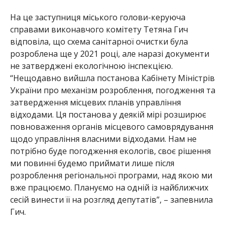
На це заступниця міського голови-керуюча
справами виконавчого комітету Тетяна Гич
відповіла, що схема санітарної очистки була
розроблена ще у 2021 році, але наразі документи
не затверджені екологічною інспекцією.
“Нещодавно вийшла постанова Кабінету Міністрів
України про механізм розроблення, погодження та
затвердження місцевих планів управління
відходами. Ця постанова у деякій мірі розширює
повноваження органів місцевого самоврядування
щодо управління власними відходами. Нам не
потрібно буде погодження екологів, своє рішення
ми повинні будемо приймати лише після
розроблення регіональної програми, над якою ми
вже працюємо. Плануємо на одній із найближчих
сесій винести її на розгляд депутатів”, – запевнила
Гич.