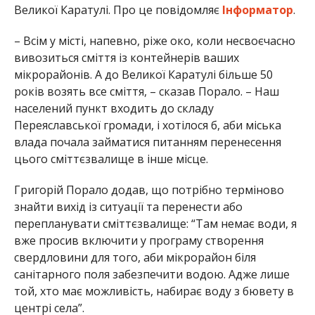
Великої Каратулі. Про це повідомляє
Інформатор
.
– Всім у місті, напевно, ріже око, коли несвоєчасно
вивозиться сміття із контейнерів ваших
мікрорайонів. А до Великої Каратулі більше 50
років возять все сміття, – сказав Порало. – Наш
населений пункт входить до складу
Переяславської громади, і хотілося б, аби міська
влада почала займатися питанням перенесення
цього сміттєзвалище в інше місце.
Григорій Порало додав, що потрібно терміново
знайти вихід із ситуації та перенести або
перепланувати сміттєзвалище: “Там немає води, я
вже просив включити у програму створення
свердловини для того, аби мікрорайон біля
санітарного поля забезпечити водою. Адже лише
той, хто має можливість, набирає воду з бювету в
центрі села”.