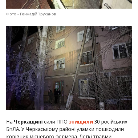
Фото – Геннадій Труханов
На
Черкащині
сили ППО
знищили
30 російських
БпЛА. У Черкаському районі уламки пошкодили
корівник місцевого фермера. Легкі травми