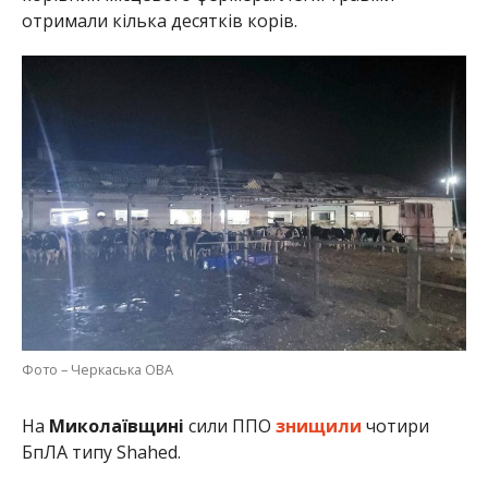
отримали кілька десятків корів.
Фото – Черкаська ОВА
На
Миколаївщині
сили ППО
знищили
чотири
БпЛА типу Shahed.