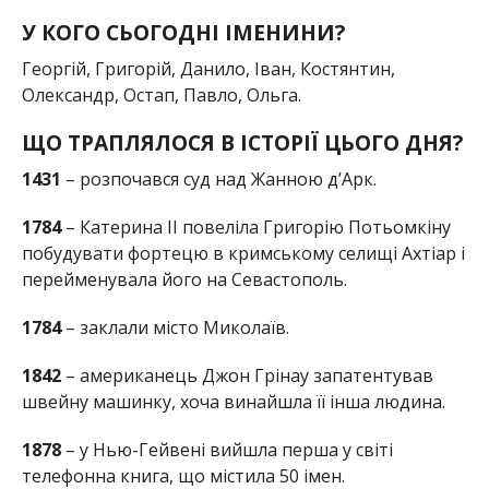
У КОГО СЬОГОДНІ ІМЕНИНИ?
Георгій, Григорій, Данило, Іван, Костянтин,
Олександр, Остап, Павло, Ольга.
ЩО ТРАПЛЯЛОСЯ В ІСТОРІЇ ЦЬОГО ДНЯ?
1431
– розпочався суд над Жанною д’Арк.
1784
– Катерина II повеліла Григорію Потьомкіну
побудувати фортецю в кримському селищі Ахтіар і
перейменувала його на Севастополь.
1784
– заклали місто Миколаїв.
1842
– американець Джон Грінау запатентував
швейну машинку, хоча винайшла її інша людина.
1878
– у Нью-Гейвені вийшла перша у світі
телефонна книга, що містила 50 імен.