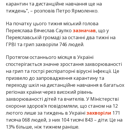
карантин та дистанційне навчання ще на
тиждень”, – розповів Петро Ярмоленко.
На початку цього тижня міський голова
Переяслава Вячеслав Саулко
зазначав
, що у
Переяславській громаді за останні два тижні на
ГРВІ та грип захворіли 746 людей.
Протягом останнього місяця в Україні
спостерігається значне зростання захворюваності
на грип та гострі респіраторні вірусні інфекції. Це
призвело до запровадження карантину та
переходу шкіл на дистанційне навчання в багатьох
регіонах країни через високий рівень
захворюваності дітей та вчителів. У Міністерстві
охорони здоров’я повідомляли, що станом на 12
лютого лише за тиждень в Україні
захворіли
171
тисяча 068 людей, з них 104 тисячі 843 – діти. Це на
13% більше, ніж тижнем раніше.