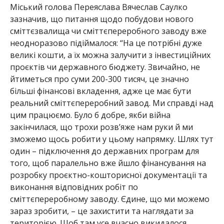
Міський голова Переяслава Вячеслав Саулко
зазначив, що питання щодо побудови нового
сміттєзвалища чи сміттєпереробного заводу вже
неодноразово підіймалося: “На це потрібні дуже
великі кошти, а їх можна залучити з інвестиційних
проєктів чи державного бюджету. Звичайно, не
йтиметься про суми 200-300 тисяч, це значно
більші фінансові вкладення, адже це має бути
реальний сміттєпереробний завод. Ми справді над
цим працюємо. Було б добре, якби війна
закінчилася, що трохи розв’яже нам руки й ми
зможемо щось робити у цьому напрямку. Шлях тут
один – підключення до державних програм для
того, щоб паралельно вже йшло фінансування на
розробку проєктно-кошторисної документації та
виконання відповідних робіт по
сміттєпереробному заводу. Єдине, що ми можемо
зараз зробити, – це захистити та наглядати за
територією. Щоб там усе вчасно викидалося,