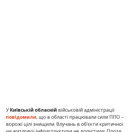
У
Київській обласній
військовій адміністрації
повідомили
, що в області працювали сили ППО –
ворожі цілі знищили. Влучань в об’єкти критичної
чи житлової інфраструктури не допустили. Проте