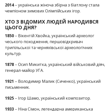
2014
– українська жіноча збірна з біатлону стала
чемпіоном зимових Олімпійських ігор.
ХТО З ВІДОМИХ ЛЮДЕЙ НАРОДИВСЯ
ЦЬОГО ДНЯ?
1850
– Вікентій Хвойка, український археолог
чеського походження, першовідкривач
трипільської та черняхівської археологічних
культур.
1878
– Осип Микитка, український військовий діяч,
генерал-майор УГА.
1921
– Володимир Малик (Сиченко), український
письменник.
1925
– Ігор Шамо, український композитор.
1933
– Ніна Сімон, легендарна американська