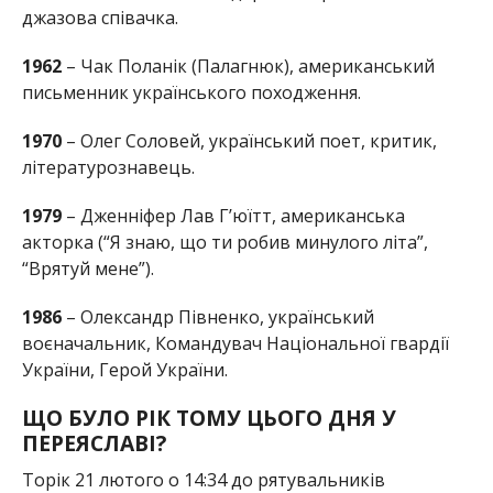
джазова співачка.
1962
– Чак Поланік (Палагнюк), американський
письменник українського походження.
1970
– Олег Соловей, український поет, критик,
літературознавець.
1979
– Дженніфер Лав Г’юїтт, американська
акторка (“Я знаю, що ти робив минулого літа”,
“Врятуй мене”).
1986
– Олександр Півненко, український
воєначальник, Командувач Національної гвардії
України, Герой України.
ЩО БУЛО РІК ТОМУ ЦЬОГО ДНЯ У
ПЕРЕЯСЛАВІ?
Торік 21 лютого о 14:34 до рятувальників