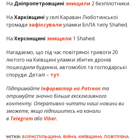
На
Дніпропетровщині
знищили
2 безпілотники.
На
Харківщині
у селі Караван Люботинської
громади
зафіксували
уламки БпЛА типу Shahed.
На
Херсонщині
знищили
1 Shahed.
Нагадаємо, що під час повітряної тривоги 20
лютого на Київщині уламки збитих дронів
пошкодили будинки, автомобілі та господарські
споруди. Деталі –
тут
.
Підтримайте
Інформатор на Patreon
та
отримуйте значно більше ексклюзивного
контенту. Оперативно читати наші новини ви
зможете, якщо підпишитесь на канали
в
Telegram
або
Viber
.
МІТКИ:
БОРИСПІЛЬЩИНА
,
ВІЙНА
,
КИЇВЩИНА
,
ПОВІТРЯНА