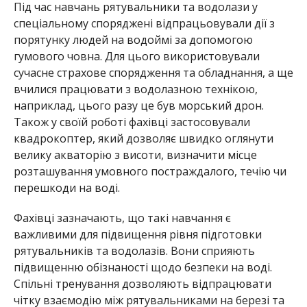
Під час навчань рятувальники та водолази у
спеціальному споряджені відпрацьовували дії з
порятунку людей на водоймі за допомогою
гумового човна.
Для цього ви
користовували
сучасне страхове спорядження та обладнання, а ще
вчилися працювати з водолазною технікою,
наприклад, цього разу це був морський дрон.
Також у своїй роботі фахівці застосовували
квадрокоптер, який дозволяє швидко оглянути
велику акваторію з висоти, визначити місце
розташування умовного постраждалого, течію чи
перешкоди на воді.
Фахівці зазначають, що такі навчання є
важливими для підвищення рівня підготовки
рятувальників та водолазів.
Вони сприяють
підвищенню обізнаності щодо безпеки на воді.
Спільні тренування дозволяють відпрацювати
чітку взаємодію між рятувальниками на березі та