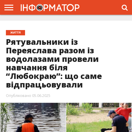
ГОЛОВНА
ЖИТТЯ
ВЛАДА
ГРОШІ
ТРЕШ
ПРО
ПРОЄКТ
ЖИТТЯ
Рятувальники із
Переяслава разом із
водолазами провели
навчання біля
“Любокраю”: що саме
відпрацьовували
Опубліковано
05.06.2025