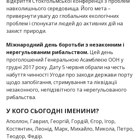
відкриття Стокгольмської конференції з проблем
навколишнього середовища. Його мета –
привернути увагу до глобальних екологічних
проблем і спонукати людей до активних дій на
захист природи.
Міжнародний день боротьби з незаконним і
нерегульованим рибальством.
Цей день
проголошений Генеральною Асамблеєю ООН у
грудні 2017 року. Дату 5 червня обрали на честь
набуття чинності Угоди про заходи держави порту
щодо запобігання, стримування та ліквідації
незаконного, непідзвітного та нерегульованого
рибальства.
У КОГО СЬОГОДНІ ІМЕНИНИ?
Аполлон, Гаврил, Георгій, Гордій, Єгор, Ігор,
Костянтин, Леонід, Марк, Михайло, Микола, Петро,
Теодор, Федір.