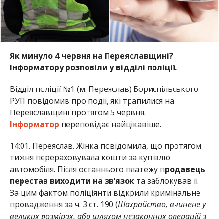
Як минуло 4 червня на Переяславщині?
Інформатору розповіли у відділі поліції.
Відділ поліції №1 (м. Переяслав) Бориспільського
РУП повідомив про події, які трапилися на
Переяславщині протягом 5 червня.
Інформатор
переповідає найцікавіше.
14:01. Переяслав. Жінка повідомила, що протягом
тижня перераховувала кошти за купівлю
автомобіля. Після останнього платежу п
родавець
перестав виходити на зв’язок
та заблокував її.
За цим фактом поліціянти відкрили кримінальне
провадження за ч. 3 ст. 190 (
Шахрайство, вчинене у
великих розмірах, або шляхом незаконних операцій з