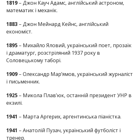
1819
– Джон Кауч Адамс, англійський астроном,
математик і механік.
1883
– Джон Мейнард Кейнс, англійський
економіст.
1895
– Михайло Яловий, український поет, прозаїк
і драматург, розстріляний 1937 року в
Соловецькому таборі.
1909
– Олександр Мар’ямов, український журналіст
і письменник.
1925
– Микола Плав’юк, останній президент УНР в
екзилі.
1941
– Марта Аргерих, аргентинська піаністка.
1941
– Анатолій Пузач, український футболіст і
тренер.