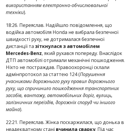
використанням електронно-обчислювальної
техніки
).
18:26. Переяслав. Надійшло повідомлення, що
водійка автомобіля Honda не вибрала безпечної
швидкості руху, не дотрималася безпечної
дистанції та
зіткнулася з автомобілем
Mercedes-Benz
, який рухався попереду. Внаслідок
ДТП автомобілі отримали механічні пошкодження.
Ніхто не постраждав. Правоохоронці склали
адмінпротокол за статтею 124 (
Порушення
учасниками дорожнього руху правил дорожнього
руху, що спричинило пошкодження транспортних
засобів, вантажу, автомобільних доріг, вулиць,
залізничних переїздів, дорожніх споруд чи іншого
майна
).
22:21. Переяслав. Жінка поскаржилася, що донька в
неадекватному стані
вчинила сварку
. Під час