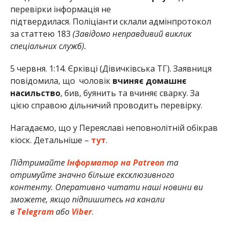
перевірки інформація не
підтвердилася. Поліціанти склали адмінпротокол
за статтею 183
(Завідомо неправдивий виклик
спеціальних служб).
5 червня. 1:14. Єрківці (Дівичківська ТГ). Заявниця
повідомила, що чоловік
вчиняє домашнє
насильство
, бив, буянить та вчиняє сварку. За
цією справою дільничий проводить перевірку.
Нагадаємо, що у Переяславі неповнолітній обікрав
кіоск. Детальніше –
тут
.
Підтримайте
Інформатор на Patreon
та
отримуйте значно більше ексклюзивного
контенту. Оперативно читати наші новини ви
зможете, якщо підпишитесь на канали
в
Telegram
або
Viber
.