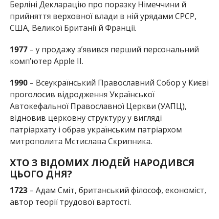
Берліні Декларацію про поразку Німеччини й
прийняття верховної влади в ній урядами СРСР,
США, Великої Британії й Франції.
1977
– у продажу з’явився перший персональний
комп’ютер Apple II.
1990
– Всеукраїнський Православний Собор у Києві
проголосив відродження Української
Автокефальної Православної Церкви (УАПЦ),
відновив церковну структуру у вигляді
патріархату і обрав українським патріархом
митрополита Мстислава Скрипника.
ХТО З ВІДОМИХ ЛЮДЕЙ НАРОДИВСЯ
ЦЬОГО ДНЯ?
1723
– Адам Сміт, британський філософ, економіст,
автор теорії трудової вартості.