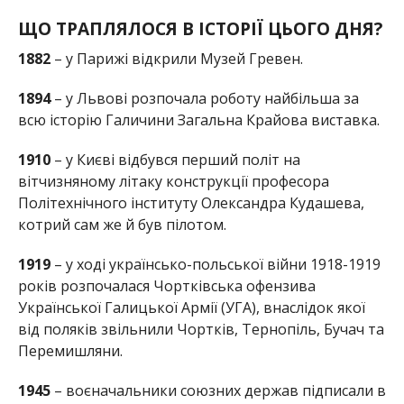
ЩО ТРАПЛЯЛОСЯ В ІСТОРІЇ ЦЬОГО ДНЯ?
1882
– у Парижі відкрили Музей Гревен.
1894
– у Львові розпочала роботу найбільша за
всю історію Галичини Загальна Крайова виставка.
1910
– у Києві відбувся перший політ на
вітчизняному літаку конструкції професора
Політехнічного інституту Олександра Кудашева,
котрий сам же й був пілотом.
1919
– у ході українсько-польської війни 1918-1919
років розпочалася Чортківська офензива
Української Галицької Армії (УГА), внаслідок якої
від поляків звільнили Чортків, Тернопіль, Бучач та
Перемишляни.
1945
– воєначальники союзних держав підписали в