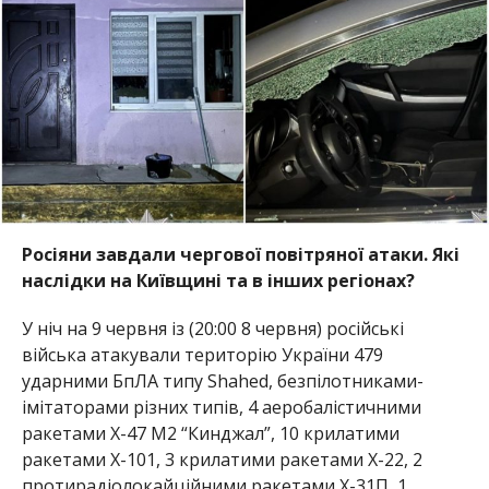
Росіяни завдали чергової повітряної атаки. Які
наслідки на Київщині та в інших регіонах?
У ніч на 9 червня із (20:00 8 червня) російські
війська атакували територію України 479
ударними БпЛА типу Shahed, безпілотниками-
імітаторами різних типів, 4 аеробалістичними
ракетами Х-47 М2 “Кинджал”, 10 крилатими
ракетами Х-101, 3 крилатими ракетами Х-22, 2
протирадіолокайційними ракетами Х-31П, 1