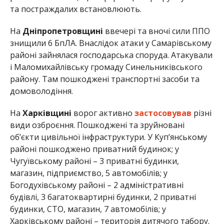
та постраждалих встановлюють.
На
Дніпропетровщині
ввечері та вночі сили ППО
знищили 6 БпЛА. Внаслідок атаки у Самарівському
районі зайнялася господарська споруда. Атакували
і Маломихайлівську громаду Синельниківського
району. Там пошкоджені транспортні засоби та
домоволодіння.
На
Харківщині
ворог активно
застосовував
різні
види озброєння. Пошкоджені та зруйновані
об’єкти цивільної інфраструктури. У Куп’янському
районі пошкоджено приватний будинок; у
Чугуївському районі – 3 приватні будинки,
магазин, підприємство, 5 автомобілів; у
Богодухівському районі – 2 адміністративні
будівлі, 3 багатоквартирні будинки, 2 приватні
будинки, СТО, магазин, 7 автомобілів; у
Харківському районі – територія дитячого табору.