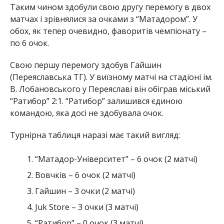
Таким чином здобули свою другу перемогу в двох
матчах і зрівнялися за очками з “Матадором”. У
обох, як тепер очевидно, фаворитів чемпіонату –
по 6 очок.
Свою першу перемогу здобув Гайшин
(Переяславська ТГ). У виїзному матчі на стадіоні ім.
В. Лобановського у Переяславі він обіграв міський
“Ратибор” 2:1. “Ратибор” залишився єдиною
командою, яка досі не здобувала очок.
Турнірна таблиця наразі має такий вигляд:
“Матадор-Університет” – 6 очок (2 матчі)
Вовчків – 6 очок (2 матчі)
Гайшин – 3 очки (2 матчі)
Juk Store – 3 очки (3 матчі)
“Ратибор” – 0 очок (3 матчі)