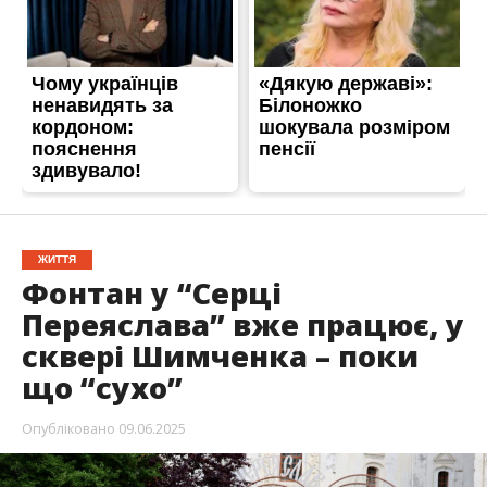
ЖИТТЯ
Фонтан у “Серці
Переяслава” вже працює, у
сквері Шимченка – поки
що “сухо”
Опубліковано
09.06.2025