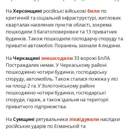
На
Херсонщині
російські військові
били
по
критичній та соціальній інфраструктурі, житлових
кварталах населених пунктів області, зокрема
пошкодили 3 багатоповерхівки та 13 приватних
будинків. Також пошкодили господарчу споруду та
приватні автомобілі. Поранень зазнали 4 людини.
На
Черкащині
знешкодили
33 ворожі БпЛА.
Постраждалих немає. У Черкаському районі
пошкоджено чотири будинки, господарську
споруду, автомобіль. Також сталася пожежа у лісі
на площі 2 га. У Золотоніському районі
пошкоджено чотири будинки, господарські
споруди, гараж, а також їдальня на території
приватного підприємства.
На
Сумщині
рятувальники
ліквідували
наслідки
російських ударів по Есманській та