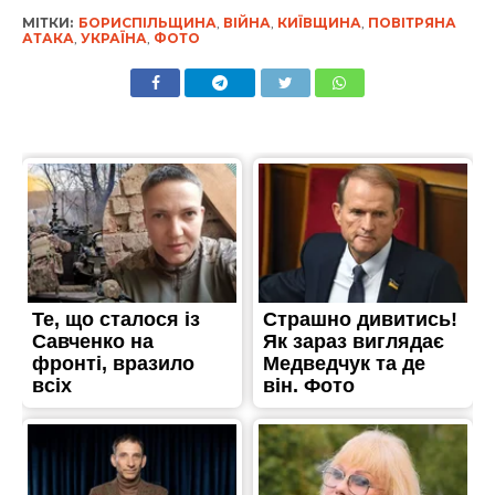
МІТКИ:
БОРИСПІЛЬЩИНА
,
ВІЙНА
,
КИЇВЩИНА
,
ПОВІТРЯНА
АТАКА
,
УКРАЇНА
,
ФОТО