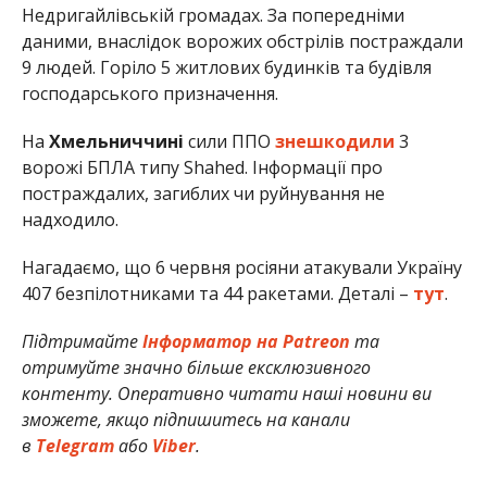
Недригайлівській громадах. За попередніми
даними, внаслідок ворожих обстрілів постраждали
9 людей. Горіло 5 житлових будинків та будівля
господарського призначення.
На
Хмельниччині
сили ППО
знешкодили
3
ворожі БПЛА типу Shahed. Інформації про
постраждалих, загиблих чи руйнування не
надходило.
Нагадаємо, що 6 червня росіяни атакували Україну
407 безпілотниками та 44 ракетами. Деталі –
тут
.
Підтримайте
Інформатор на Patreon
та
отримуйте значно більше ексклюзивного
контенту. Оперативно читати наші новини ви
зможете, якщо підпишитесь на канали
в
Telegram
або
Viber
.