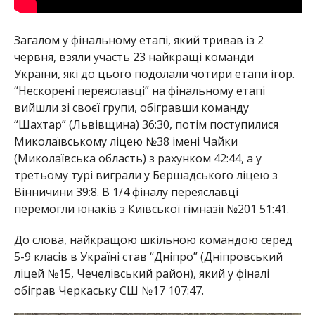
Загалом у фінальному етапі, який тривав із 2
червня, взяли участь 23 найкращі команди
України, які до цього подолали чотири етапи ігор.
“Нескорені переяславці” на фінальному етапі
вийшли зі своєї групи, обігравши команду
“Шахтар” (Львівщина) 36:30, потім поступилися
Миколаївському ліцею №38 імені Чайки
(Миколаївська область) з рахунком 42:44, а у
третьому турі виграли у Бершадського ліцею з
Вінничини 39:8. В 1/4 фіналу переяславці
перемогли юнаків з Київської гімназії №201 51:41.
До слова, найкращою шкільною командою серед
5-9 класів в Україні став “Дніпро” (Дніпровський
ліцей №15, Чечелівський район), який у фіналі
обіграв Черкаську СШ №17 107:47.