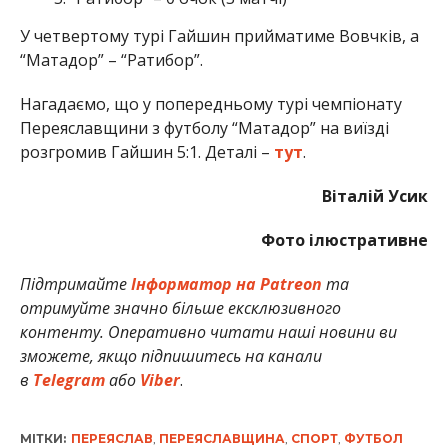
У четвертому турі Гайшин прийматиме Вовчків, а
“Матадор” – “Ратибор”.
Нагадаємо, що у попередньому турі чемпіонату
Переяславщини з футболу “Матадор” на виїзді
розгромив Гайшин 5:1. Деталі –
тут
.
Віталій Усик
Фото ілюстративне
Підтримайте
Інформатор на Patreon
та
отримуйте значно більше ексклюзивного
контенту. Оперативно читати наші новини ви
зможете, якщо підпишитесь на канали
в
Telegram
або
Viber
.
МІТКИ:
ПЕРЕЯСЛАВ
,
ПЕРЕЯСЛАВЩИНА
,
СПОРТ
,
ФУТБОЛ