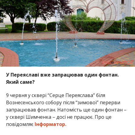
У Переяславі вже запрацював один фонтан.
Який саме?
9 червня у сквері “Серце Переяслава” біля
Вознесенського собору після “зимової” перерви
запрацював фонтан. Натомість ще один фонтан –
у сквері Шимченка – досі не працює. Про це
повідомляє
Інформатор.