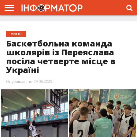
ГОЛОВНА
ЖИТТЯ
ВЛАДА
ГРОШІ
ТРЕШ
ПРО
ПРОЄКТ
ЖИТТЯ
Баскетбольна команда
школярів із Переяслава
посіла четверте місце в
Україні
Опубліковано
09.06.2025