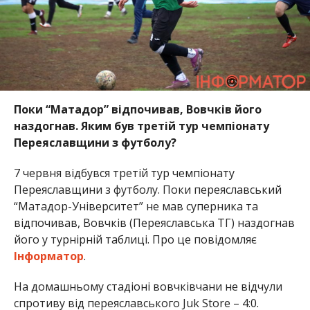
Поки “Матадор” відпочивав, Вовчків його
наздогнав. Яким був третій тур чемпіонату
Переяславщини з футболу?
7 червня відбувся третій тур чемпіонату
Переяславщини з футболу. Поки переяславський
“Матадор-Університет” не мав суперника та
відпочивав, Вовчків (Переяславська ТГ) наздогнав
його у турнірній таблиці. Про це повідомляє
Інформатор
.
На домашньому стадіоні вовчківчани не відчули
спротиву від переяславського Juk Store – 4:0.