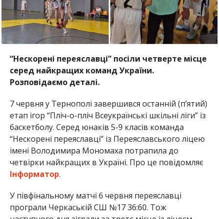
“Нескорені переяславці” посіли четверте місце
серед найкращих команд України.
Розповідаємо деталі.
7 червня у Тернополі завершився останній (п’ятий)
етап ігор “Пліч-о-пліч Всеукраїнські шкільні ліги” із
баскетболу. Серед юнаків 5-9 класів команда
“Нескорені переяславці” із Переяславського ліцею
імені Володимира Мономаха потрапила до
четвірки найкращих в Україні. Про це повідомляє
Інформатор
.
У півфінальному матчі 6 червня переяславці
програли Черкаській СШ №17 36:60. Тож
наступного дня зіграли за третє місце із ліцеєм