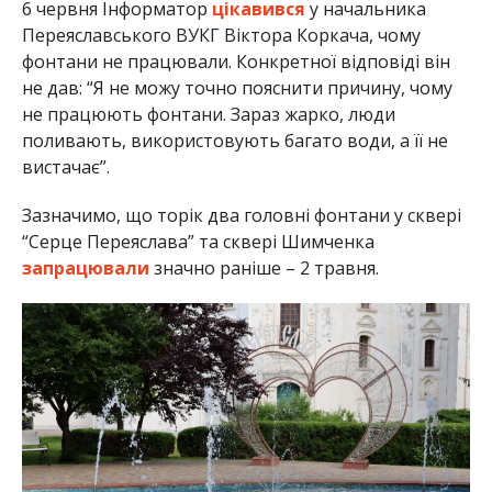
6 червня Інформатор
цікавився
у начальника
Переяславського ВУКГ Віктора Коркача, чому
фонтани не працювали. Конкретної відповіді він
не дав: “Я не можу точно пояснити причину, чому
не працюють фонтани. Зараз жарко, люди
поливають, використовують багато води, а її не
вистачає”.
Зазначимо, що торік два головні фонтани у сквері
“Серце Переяслава” та сквері Шимченка
запрацювали
значно раніше – 2 травня.