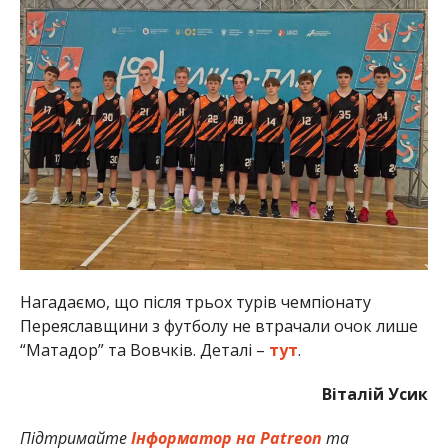
Нагадаємо, що після трьох турів чемпіонату
Переяславщини з футболу не втрачали очок лише
“Матадор” та Вовчків. Деталі –
тут
.
Віталій Усик
Підтримайте
Інформатор на Patreon
та