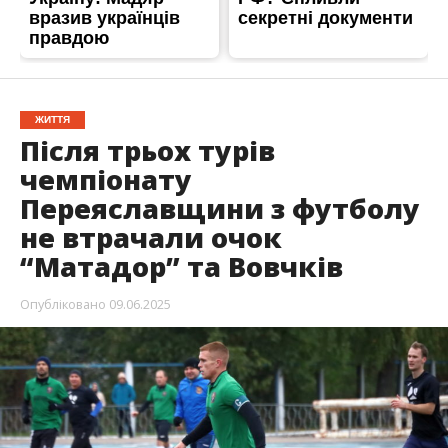
ЖИТТЯ
Після трьох турів
чемпіонату
Переяславщини з футболу
не втрачали очок
“Матадор” та Вовчків
Опубліковано
09.06.2025