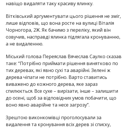
навіщо видаляти таку красиву ялинку.
Вітківський аргументувати цього рішення не зміг,
лише відповів, що вона росте на вулиці Віталія
Чорногора, 2Ж. Як бачимо з переліку, який він
озвучив, насправді ялинка підлягала кронуванню,
а не видаленню.
Міський голова Переяслав Вячеслав Саулко сказав
таке: “Потрібно приймати рішення винятково по
тих деревах, які явно сухі та аварійні. Зелені ж
дерева чіпати не потрібно. Варто ставитись
виважено до кожного дерева, яке зараз
спилюється. Все сухе – вирізати, інше – залишити
до осені, щоб за відповідних умов побачити, що
воно явно аварійне та несе загрозу”.
Зрештою виконкомівці проголосували за
видалення та кронування всіх дерев зі списку,