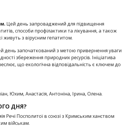
м.
Цей день запроваджений для підвищення
титів, способи профілактики та лікування, а також
кі живуть з вірусним гепатитом.
й день започаткований з метою привернення уваги
дності збереження природних ресурсів. Ініціатива
еслює, що екологічна відповідальність є ключем до
ан, Юхим, Анастасія, Антоніна, Ірина, Олена.
ОГО ДНЯ?
ія Речі Посполитої в союзі з Кримським ханством
им військам.