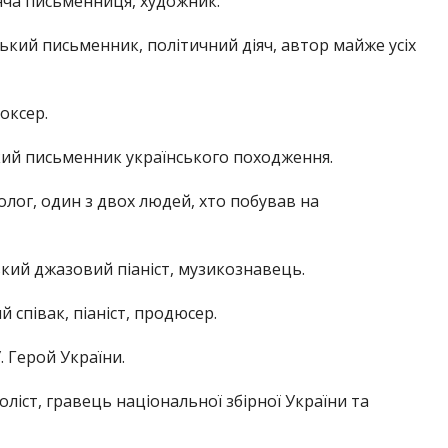
тяча письменниця, художник.
кий письменник, політичний діяч, автор майже усіх
оксер.
ий письменник українського походження.
лог, один з двох людей, хто побував на
кий джазовий піаніст, музикознавець.
 співак, піаніст, продюсер.
 Герой України.
оліст, гравець національної збірної України та