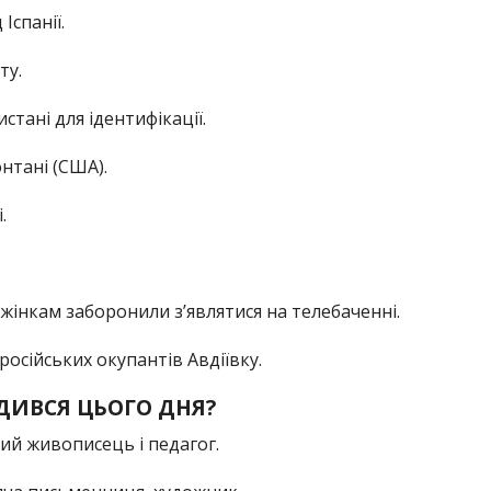
Іспанії.
ту.
тані для ідентифікації.
нтані (США).
.
 жінкам заборонили з’являтися на телебаченні.
 російських окупантів Авдіївку.
ДИВСЯ ЦЬОГО ДНЯ?
ий живописець і педагог.