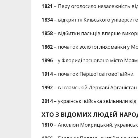
1821
– Перу оголосило незалежність від 
1834
– відкриття Київського університе
1858
– відбитки пальців вперше викорис
1862
– початок золотої лихоманки у Мо
1896
– у Флориді засновано місто Маямі
1914
– початок Першої світової війни.
1992
– в Ісламській Державі Афганістан
2014
– українські війська звільнили від
ХТО З ВІДОМИХ ЛЮДЕЙ НАРО
1810
– Аполлон Мокрицький, українськ