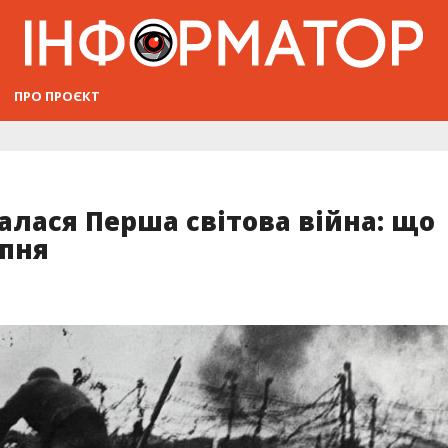
ПРО ПРОЄКТ
чалася Перша світова війна: що
ипня