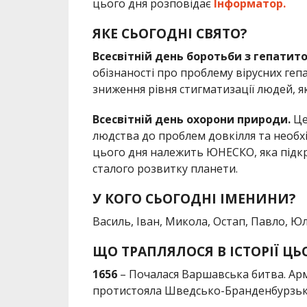
цього дня розповідає
Інформатор.
ЯКЕ СЬОГОДНІ СВЯТО?
Всесвітній день боротьби з гепатито
обізнаності про проблему вірусних гепа
зниження рівня стигматизації людей, я
Всесвітній день охорони природи.
Це
людства до проблем довкілля та необхі
цього дня належить ЮНЕСКО, яка підкр
сталого розвитку планети.
У КОГО СЬОГОДНІ ІМЕНИНИ?
Василь, Іван, Микола, Остап, Павло, Юлі
ЩО ТРАПЛЯЛОСЯ В ІСТОРІЇ ЦЬ
1656
– Почалася Варшавська битва. Арм
протистояла Шведсько-Бранденбурзьк