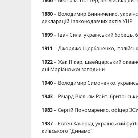
1866
– Беатрікс Поттер, англійська ди
1880
– Володимир Винниченко, українсь
декларацій і законодавчих актів УНР.
1899
– Іван Сила, український борець, б
1911
– Джорджо Щербаненко, італійськ
1922
– Жак Пікар, швейцарський океано
дні Маріанської западини.
1940
– Володимир Симоненко, українсь
1943
– Річард Вілльям Райт, британський
1983
– Сергій Пономаренко, офіцер ЗСУ.
1987
– Євген Хачеріді, український футб
київського “Динамо”.