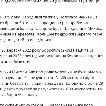
 рідному селі Пологи-Яненки (Циблівська ТГ). Про це
1975 року. Народився та жив у Пологах-Яненках. За
рез брак роботи в селі, працював різноробочим.
алишився батько та рідний брат. Ще до війни Микола
живає у Переяславі. Колишнє подружжя зберегло гарні
я двоє дітей – син і донька.
 25 вересня 2022 року Бориспільським РТЦК та СП.
березня 2023 року під час виконання бойового завдання
 зник безвісти.
ошуки Миколи. Але про долю чоловіка не було відомо
акінчувалися безрезультатно. У військкоматі рідні
клий безвісти”. Тільки через два з половиною роки, 29
ли ідентифікувати за результатами ДНК-експертизи та
нув боронячи країну.
то-Успенському соборі. Зібралося невеличке коло