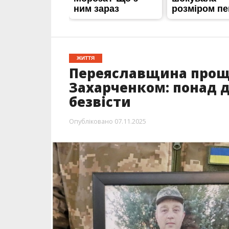
ЖИТТЯ
Переяславщина проща
Захарченком: понад 
безвісти
Опубліковано
07.11.2025