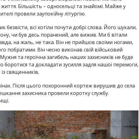
 життя. Більшість – односельці та знайомі. Майже у
телі провели заупокійну літургію.
ник безвісти, всі хотіли почути добрі слова. Його шукали,
лону, чи був десь поранений, але вижив. Ми б вітали
равда, на жаль, не така. Він не прийшов своїми ногами,
ого побратими. Він чесно виконав свій військовий
Мужня та героїчна загибель наших захисників не буде
 боротися та докладати зусилля задля нашої перемоги,
 із священників.
лінах. Після цього похоронний кортеж вирушив до села
ешкання захисника провели коротку службу.
ищі.