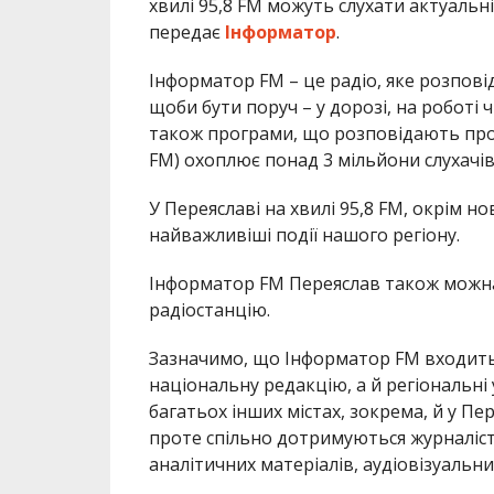
хвилі 95,8 FM можуть слухати актуальн
передає
Інформатор
.
Інформатор FM – це радіо, яке розпові
щоби бути поруч – у дорозі, на роботі ч
також програми, що розповідають про в
FM) охоплює понад 3 мільйони слухачів
У Переяславі на хвилі 95,8 FM, окрім но
найважливіші події нашого регіону.
Інформатор FM Переяслав також можна
радіостанцію.
Зазначимо, що Інформатор FM входить 
національну редакцію, а й регіональні у
багатьох інших містах, зокрема, й у П
проте спільно дотримуються журналіст
аналітичних матеріалів, аудіовізуальни