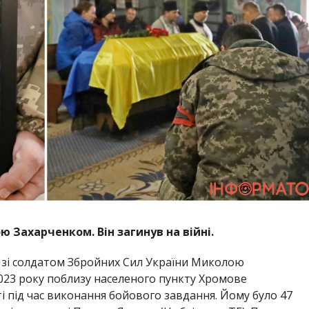
 Захарченком. Він загинув на війні.
 зі солдатом Збройних Сил України Миколою
023 року поблизу населеного пункту Хромове
і під час виконання бойового завдання. Йому було 47