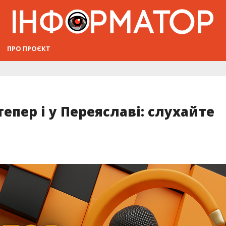
ПРО ПРОЄКТ
епер і у Переяславі: слухайте