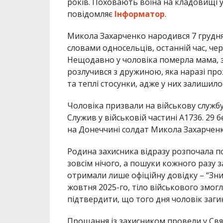
років. Поховають воїна на кладовищі у
повідомляє
Інформатор
.
Микола Захарченко народився 7 грудня 
словами односельців, останній час, че
Нещодавно у чоловіка померла мама, з
розлучився з дружиною, яка наразі про
та теплі стосунки, адже у них залишилос
Чоловіка призвали на військову службу
Служив у військовій частині А1736. 29 
на Донеччині солдат Микола Захарченко
Родина захисника відразу розпочала п
зовсім нічого, а пошуки кожного разу з
отримали лише офіційну довідку – “Зни
жовтня 2025-го, тіло військового змог
підтвердити, що того дня чоловік заги
Прощання із захисником провели у Свя