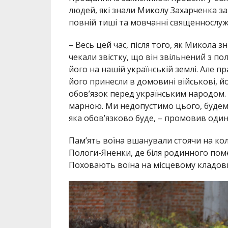
людей, які знали Миколу Захарченка за
повній тиші та мовчанні священнослужи
– Весь цей час, після того, як Микола з
чекали звістку, що він звільнений з по
його на нашій українській землі. Але п
його принесли в домовині військові, й
обов’язок перед українським народом. 
марною. Ми недопустимо цього, будемо
яка обов’язково буде, – промовив один
Пам’ять воїна вшанували стоячи на ко
Пологи-Яненки, де біля родинного пом
Поховають воїна на місцевому кладов