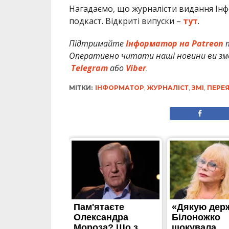
Нагадаємо, що журналісти видання Ін
подкаст. Відкриті випуски –
тут
.
Підтримайте
Інформатор на Patreon
т
Оперативно читати наші новини ви змо
Telegram
або
Viber
.
МІТКИ:
ІНФОРМАТОР
,
ЖУРНАЛІСТ
,
ЗМІ
,
ПЕРЕ