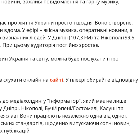
і новини, важливі повідомлення та гарну музику,
дає про життя України просто і щодня. Воно створене,
и вдома. У ефірі – якісна музика, оперативні новини, а
изначних людей. У Дніпрі (107,3 FM) та Нікополі (99,5
. При цьому аудиторія постійно зростає.
вин України та світу, можна буде послухати і про
 слухати онлайн на
сайті
. У плеєрі обирайте відповідну
до медіахолдингу “Інформатор”, який має не лише
 Дніпрі, Нікополі, Бучі/Ірпені/Гостомелі, Калуші та
ереяславі. Вони працюють незалежно одна від одної,
ських стандартів, щоденно випускаючи сотні новин,
х публікацій.