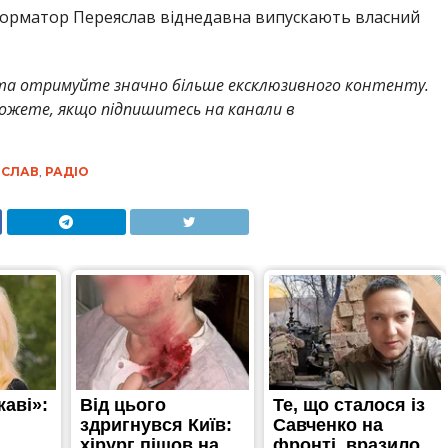
форматор Переяслав віднедавна випускають власний
а отримуйте значно більше ексклюзивного контенту.
жете, якщо підпишитесь на канали в
ЯСЛАВ
,
РАДІО