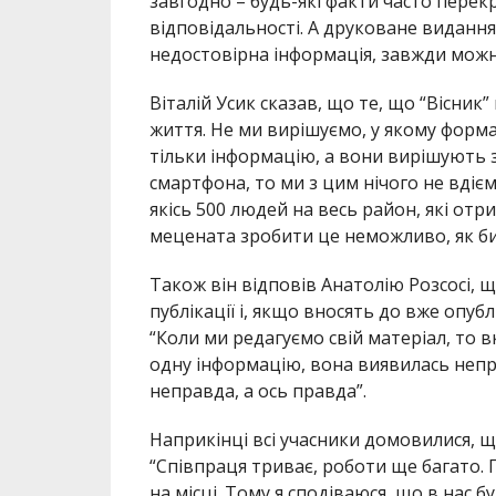
завгодно – будь-які факти часто перекр
відповідальності. А друковане видання
недостовірна інформація, завжди можна
Віталій Усик сказав, що те, що “Вісник
життя. Не ми вирішуємо, у якому форм
тільки інформацію, а вони вирішують зві
смартфона, то ми з цим нічого не вдіємо
якісь 500 людей на весь район, які отр
мецената зробити це неможливо, як би 
Також він відповів Анатолію Розсосі, щ
публікації і, якщо вносять до вже опуб
“Коли ми редагуємо свій матеріал, то
одну інформацію, вона виявилась непр
неправда, а ось правда”.
Наприкінці всі учасники домовилися, щ
“Співпраця триває, роботи ще багато. 
на місці. Тому я сподіваюся, що в нас 