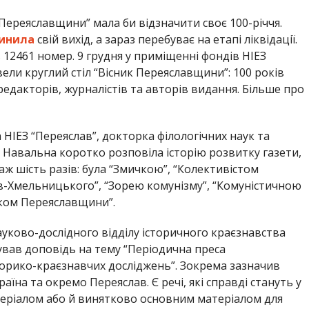
 Переяславщини” мала би відзначити своє 100-річчя.
инила
свій вихід, а зараз перебуває на етапі ліквідації.
12461 номер. 9 грудня у приміщенні фондів НІЕЗ
ели круглий стіл “Вісник Переяславщини”: 100 років
редакторів, журналістів та авторів видання. Більше про
 НІЕЗ “Переяслав”, докторка філологічних наук та
 Навальна коротко розповіла історію розвитку газети,
аж шість разів: була “Змичкою”, “Колективістом
-Хмельницького”, “Зорею комунізму”, “Комуністичною
ником Переяславщини”.
ауково-дослідного відділу історичного краєзнавства
ував доповідь на тему “Періодична преса
орико-краєзнавчих досліджень”. Зокрема зазначив
раїна та окремо Переяслав. Є речі, які справді стануть у
ріалом або й винятково основним матеріалом для