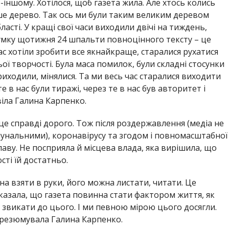
о-іншому. Хотілося, щоб газета жила. Але хтось колись
ьше дерево. Так ось ми були таким великим деревом
ласті. У кращі свої часи виходили двічі на тиждень,
ідсумку щотижня 24 шпальти повноцінного тексту – це
час хотіли зробити все якнайкраще, старалися рухатися
ої творчості. Була маса помилок, були складні стосунки
риходили, мінялися. Та ми весь час старалися виходити
е в нас були тиражі, через те в нас був авторитет і
віла Галина Карпенко.
це справді дорого. Тож після роздержавлення (медіа не
унальними), коронавірусу та згодом і повномасштабної
лаву. Не посприяла й місцева влада, яка вирішила, що
сті їй достатньо.
на взяти в руки, його можна листати, читати. Це
 казала, що газета повинна стати фактором життя, як
 звикати до цього. І ми певною мірою цього досягли.
 – резюмувала Галина Карпенко.