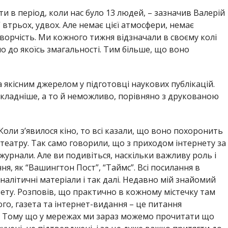
 в період, коли нас було 13 людей, – зазначив Валерій
 втрьох, удвох. Але немає цієї атмосфери, немає
творчість. Ми кожного тижня відзначали в своєму колі
ло до якоїсь змагальності. Тим більше, що воно
якісним джерелом у підготовці наукових публікацій.
складніше, а то й неможливо, порівняно з друкованою
“Коли з’явилося кіно, то всі казали, що воно похоронить
 театру. Так само говорили, що з приходом інтернету за
журнали. Але ви подивіться, наскільки важливу роль і
я, як “Вашингтон Пост”, “Таймс”. Всі посилання в
аналітичні матеріали і так далі. Недавно мій знайомий
азету. Розповів, що практично в кожному містечку там
ого, газета та інтернет-видання – це питання
ті. Тому що у мережах ми зараз можемо прочитати що