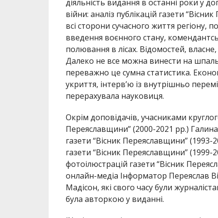
діяльність видання в останні роки у доп
війни: аналіз публікацій газети “Вісник
всі сторони сучасного життя регіону, 
введення воєнного стану, комендантськ
полювання в лісах. Відомостей, власне, 
Далеко не все можна винести на шпальт
переважно це сумна статистика. Економ
укриття, інтерв’ю із внутрішньо перем
перерахувала науковиця.
Окрім доповідачів, учасниками круглог
Переяславщини” (2000-2021 рр.) Галина
газети “Вісник Переяславщини” (1993-2
газети “Вісник Переяславщини” (1999-20
фотоілюстрацій газети “Вісник Переяс
онлайн-медіа Інформатор Переяслав Віт
Мадісон, які свого часу були журналіс
була авторкою у виданні.