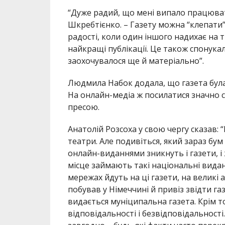
“Дуже радий, що мені випало працювати
Шкребтієнко. – Газету можна “клепати”
радості, коли один іншого надихає на 
найкращі публікації. Це також спонука
заохочувалося ще й матеріально”.
Людмила Набок додала, що газета була 
На онлайн-медіа ж посилатися значно 
пресою.
Анатолій Розсоха у свою чергу сказав: 
театри. Але подивіться, який зараз бум
онлайн-виданнями зникнуть і газети, і 
місце займають такі національні виданн
мережах йдуть на ці газети, на великі 
побував у Німеччині й привіз звідти г
видається муніципальна газета. Крім т
відповідальності і безвідповідальнос