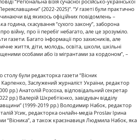
овіді “Регіональна візія сучасної російсько-української
 Переяславщини” (2022-2025)”. “У газеті були практично
починаючи від якихось офіційних повідомлень –
а година, скасування “сухого закону”, заборона
про війну, про її перебіг небагато, але це зрозуміло.
и газети. Багато інформації про захисників, але
ічне життя, діти, молодь, освіта, школи, шкільні
іщеними особами або із мігрантами за кордоном”, –
о столу були редакторка газети “Вісник
 Карпенко, Заслужений журналіст України, редактор
000 рр.) Анатолій Розсоха, відповідальний секретар
22 рр.) Валерій Шкребтієнко, завідувач відділу
лавщини” (1999-2019 рр.) Володимир Набок, редактор
алій Усик, редакторка онлайн-медіа Proslav Ірина
тами “Вісника”, а також краєзнавиця Людмила Набок, яка