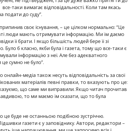
учені, не підтверджені, і за це дуже важко притягти до
 все-таки вимагає відповідальності. Коли там якась
 подати до суду”.
” припинив своє існування, – це цілком нормально: “Це
аті люди мають отримувати інформацію. Ми їм даємо
дки її брати. І якщо більшість людей бере її зі
. Було б класно, якби була і газета, тому що все-таки є
имували інформацію з неї. Але без адекватного
це сумно не було”.
о онлайн-медіа також несуть відповідальність за свої
лікованих матеріалів певні правки, то вказують про це:
 вказуємо, що саме ми виправили. Якщо читач прочитав
авдивою, то ми маємо їм сказати, що то була
о це буде не останньою подібною зустріччю.
Підшивки газети є у заповіднику. Автори, редактори –
будуть іще напрацювання, ми ще запросимо всіх і