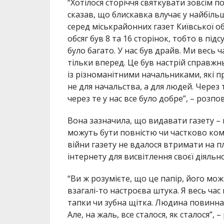
“Хотілося сторіччя святкувати зовсім п
сказав, що блискавка влучає у найбіл
серед міськрайонних газет Київської об
обсяг був 8 та 16 сторінок, тобто в п
було багато. У нас був драйв. Ми весь 
тільки вперед. Це був настрій справжнь
із різноманітними начальниками, які п
не для начальства, а для людей. Через т
через те у нас все було добре”, – розпо
Вона зазначила, що видавати газету – 
можуть бути повністю чи частково ком
війни газету не вдалося втримати на п
інтернету для висвітлення своєї діяльно
“Ви ж розумієте, що це папір, його мож
взагалі-то настроєва штука. Я весь час
тапки чи зубна щітка. Людина повинна
Але, на жаль, все сталося, як сталося”,