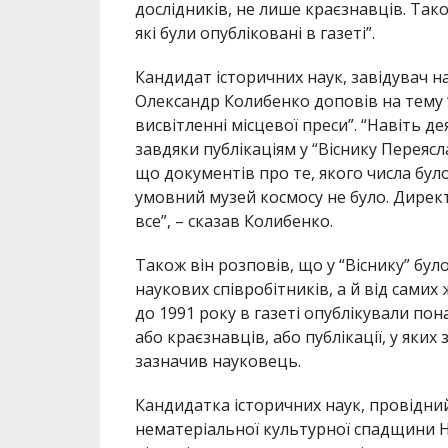
дослідників, не лише краєзнавців. Так
які були опубліковані в газеті”.
Кандидат історичних наук, завідувач на
Олександр Колибенко доповів на тему 
висвітленні місцевої преси”. “Навіть де
завдяки публікаціям у “Віснику Переяс
що документів про те, якого числа було
умовний музей космосу не було. Директ
все”, – сказав Колибенко.
Також він розповів, що у “Віснику” бул
наукових співробітників, а й від самих
до 1991 року в газеті опублікували пон
або краєзнавців, або публікації, у яких 
зазначив науковець.
Кандидатка історичних наук, провідний
нематеріальної культурної спадщини Н