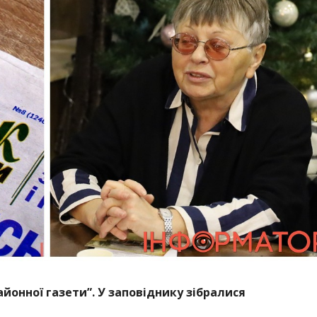
айонної газети”. У заповіднику зібралися