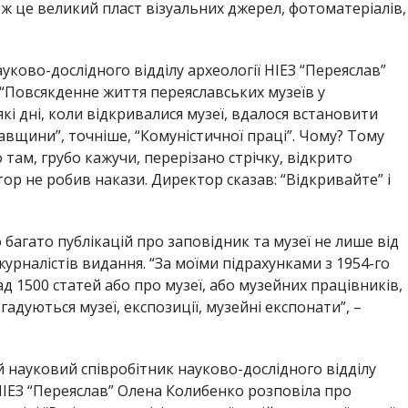
ож це великий пласт візуальних джерел, фотоматеріалів,
уково-дослідного відділу археології НІЕЗ “Переяслав”
“Повсякденне життя переяславських музеїв у
які дні, коли відкривалися музеї, вдалося встановити
лавщини”, точніше, “Комуністичної праці”. Чому? Тому
 там, грубо кажучи, перерізано стрічку, відкрито
ор не робив накази. Директор сказав: “Відкривайте” і
о багато публікацій про заповідник та музеї не лише від
 журналістів видання. “За моїми підрахунками з 1954-го
ад 1500 статей або про музеї, або музейних працівників,
згадуються музеї, експозиції, музейні експонати”, –
 науковий співробітник науково-дослідного відділу
ІЕЗ “Переяслав” Олена Колибенко розповіла про