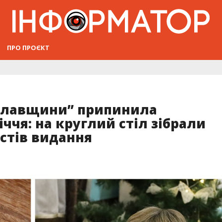
ПРО ПРОЄКТ
яславщини” припинила
річчя: на круглий стіл зібрали
стів видання