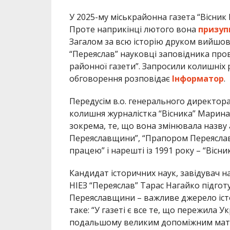
У 2025-му міськрайонна газета “Вісник
Проте наприкінці лютого вона
призуп
Загалом за всю історію друком вийшов 
“Переяслав” науковці заповідника пров
районної газети”. Запросили колишніх 
обговорення розповідає
Інформатор
.
Передусім в.о. генерального директора
колишня журналістка “Вісника” Марина
зокрема, те, що вона змінювала назву 
Переяславщини”, “Прапором Переяслав
працею” і нарешті із 1991 року – “Віс
Кандидат історичних наук, завідувач н
НІЕЗ “Переяслав” Тарас Нагайко підгот
Переяславщини – важливе джерело іст
таке: “У газеті є все те, що пережила Ук
подальшому великим допоміжним мате