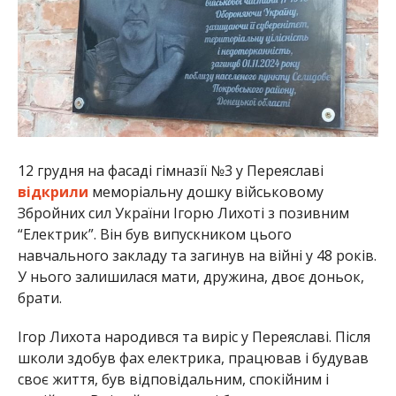
12 грудня на фасаді гімназії №3 у Переяславі
відкрили
меморіальну дошку військовому
Збройних сил України Ігорю Лихоті з позивним
“Електрик”. Він був випускником цього
навчального закладу та загинув на війні у 48 років.
У нього залишилася мати, дружина, двоє доньок,
брати.
Ігор Лихота народився та виріс у Переяславі. Після
школи здобув фах електрика, працював і будував
своє життя, був відповідальним, спокійним і