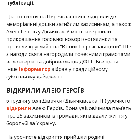
публікації.
Цього тижня на Переяславщині відкрили дві
меморіальні дошки загиблим захисникам, а також
Алею Героїв у Дівичках. У місті завершили
прикрашання головної новорічної ялинки та
провели круглий стіл “Вісник Переяславщини”. Ще
з нагоди свята нагородили почесними грамотами
волонтерів та добровольців ДФТГ. Все це та
інше
Інформатор
зібрав у традиційному
суботньому дайджесті.
ВІДКРИЛИ АЛЕЮ ГЕРОЇВ
6 грудня у селі Дівички (Дівичківська ТГ) урочисто
відкрили
Алею Героїв. Вона увіковічнила пам’ять
про 25 захисників із громади, які віддали життя у
боротьбі за Україну.
На урочисте відкриття прийшли родичі