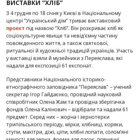
ВИСТАВКИ “ХЛІБ”
З 4 грудня по 18 січня у Києві в Національному
центрі “Український дім” триває виставковий
проєкт
під назвою “Хліб”. Він розкриває хліб як
соціокультурне явище та невід’ємну частину
повсякденного життя, а також святкової,
ритуальної й художньої традицій українців. Участь
у виставці взяли й музейники з Переяслава, які
надали для експозиції 61 експонат.
Представники Національного історико-
етнографічного заповідника “Переяслав” – учений
секретар Ігор Гайдаєнко, провідний науковий
співробітник Олена Жам та провідна зберігачка
фондів Олена Калінович – відібрали та надали 61
предмет. Серед них – жорна і зернотерки
трипільського періоду, мірки, хлібниці, коряки,
ступи, макітри, діжі, ціпи, хлібні лопати, солом’яні
ємності для зерна, форми для пасок, пряничні