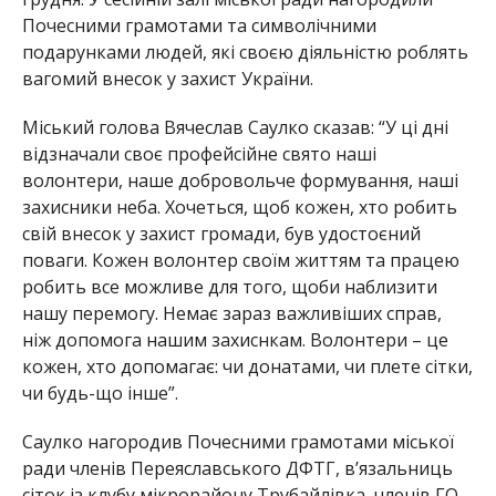
Почесними грамотами та символічними
подарунками людей, які своєю діяльністю роблять
вагомий внесок у захист України.
Міський голова Вячеслав Саулко сказав: “У ці дні
відзначали своє профейсійне свято наші
волонтери, наше добровольче формування, наші
захисники неба. Хочеться, щоб кожен, хто робить
свій внесок у захист громади, був удостоєний
поваги. Кожен волонтер своїм життям та працею
робить все можливе для того, щоби наблизити
нашу перемогу. Немає зараз важливіших справ,
ніж допомога нашим захиснкам. Волонтери – це
кожен, хто допомагає: чи донатами, чи плете сітки,
чи будь-що інше”.
Саулко нагородив Почесними грамотами міської
ради членів Переяславського ДФТГ, в’язальниць
сіток із клубу мікрорайону Трубайлівка, членів ГО