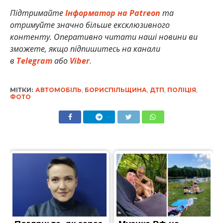
Підтримайте
Інформатор на Patreon
та
отримуйте значно більше ексклюзивного
контенту. Оперативно читати наші новини ви
зможете, якщо підпишитесь на канали
в
Telegram
або
Viber
.
МІТКИ:
АВТОМОБІЛЬ
,
БОРИСПІЛЬЩИНА
,
ДТП
,
ПОЛІЦІЯ
,
ФОТО