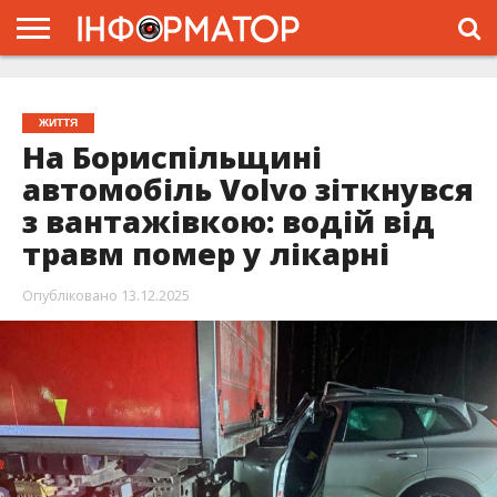
ГОЛОВНА
ЖИТТЯ
ВЛАДА
ГРОШІ
ТРЕШ
ПРО
ПРОЄКТ
ЖИТТЯ
На Бориспільщині
автомобіль Volvo зіткнувся
з вантажівкою: водій від
травм помер у лікарні
Опубліковано
13.12.2025