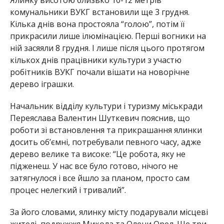
Ялинку висотою близько 10-12 метрів
комунальники ВУКГ встановили ще 3 грудня.
Кілька днів вона простояла “голою”, потім її
прикрасили лише ілюмінацією. Перші вогники на
ній засяяли 8 грудня. І лише після цього протягом
кількох днів працівники культури з участю
робітників ВУКГ почали вішати на новорічне
дерево іграшки.
Начальник відділу культури і туризму міськради
Переяслава Валентин Шуткевич пояснив, що
роботи зі встановлення та прикрашання ялинки
досить об’ємні, потребували певного часу, адже
дерево велике та високе: “Це робота, яку не
підженеш. У нас все було готово, нічого не
затягнулося і все йшло за планом, просто сам
процес нелегкий і тривалий”.
За його словами, ялинку місту подарували місцеві