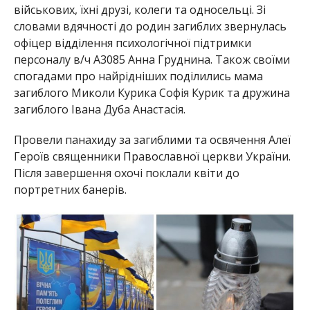
військових, їхні друзі, колеги та односельці. Зі
словами вдячності до родин загиблих звернулась
офіцер відділення психологічної підтримки
персоналу в/ч А3085 Анна Груднина. Також своїми
спогадами про найрідніших поділились мама
загиблого Миколи Курика Софія Курик та дружина
загиблого Івана Дуба Анастасія.
Провели панахиду за загиблими та освячення Алеї
Героїв священники Православної церкви України.
Після завершення охочі поклали квіти до
портретних банерів.