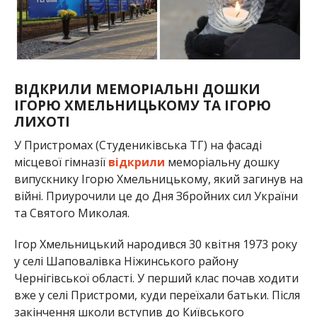
ВІДКРИЛИ МЕМОРІАЛЬНІ ДОШКИ
ІГОРЮ ХМЕЛЬНИЦЬКОМУ ТА ІГОРЮ
ЛИХОТІ
У Пристромах (Студениківська ТГ) на фасаді
місцевої гімназії
відкрили
меморіальну дошку
випускнику Ігорю Хмельницькому, який загинув на
війні. Приурочили це до Дня Збройних сил України
та Святого Миколая.
Ігор Хмельницький народився 30 квітня 1973 року
у селі Шаповалівка Ніжинського району
Чернігівської області. У перший клас почав ходити
вже у селі Пристроми, куди переїхали батьки. Після
закінчення школи вступив до Київського