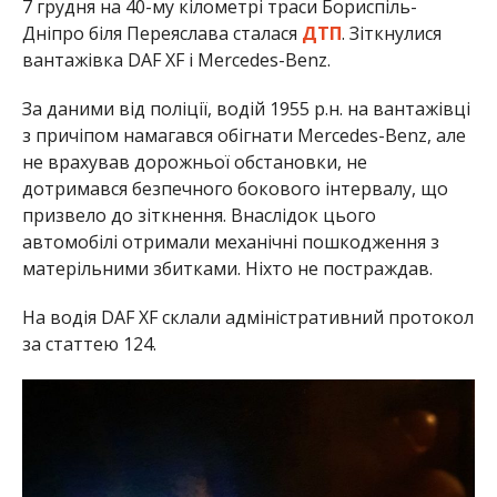
7 грудня на 40-му кілометрі траси Бориспіль-
Дніпро біля Переяслава сталася
ДТП
. Зіткнулися
вантажівка DAF XF і Mercedes-Benz.
За даними від поліції, водій 1955 р.н. на вантажівці
з причіпом намагався обігнати Mercedes-Benz, але
не врахував дорожньої обстановки, не
дотримався безпечного бокового інтервалу, що
призвело до зіткнення. Внаслідок цього
автомобілі отримали механічні пошкодження з
матерільними збитками. Ніхто не постраждав.
На водія DAF XF склали адміністративний протокол
за статтею 124.