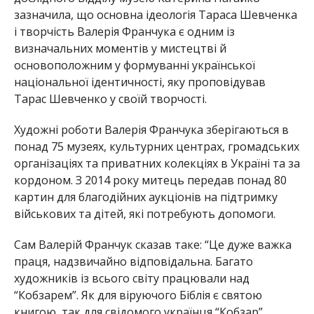
зазначила, що основна ідеологія Тараса Шевченка
і творчість Валерія Франчука є одним із
визначальних моментів у мистецтві й
основоположним у формуванні української
національної ідентичності, яку проповідував
Тарас Шевченко у своїй творчості.
Художні роботи Валерія Франчука зберігаються в
понад 75 музеях, культурних центрах, громадських
організаціях та приватних колекціях в Україні та за
кордоном. З 2014 року митець передав понад 80
картин для благодійних аукціонів на підтримку
військових та дітей, які потребують допомоги.
Сам Валерій Франчук сказав таке: “Це дуже важка
праця, надзвичайно відповідальна. Багато
художників із всього світу працювали над
“Кобзарем”. Як для віруючого Біблія є святою
книгою, так для свідомого українця “Кобзар”