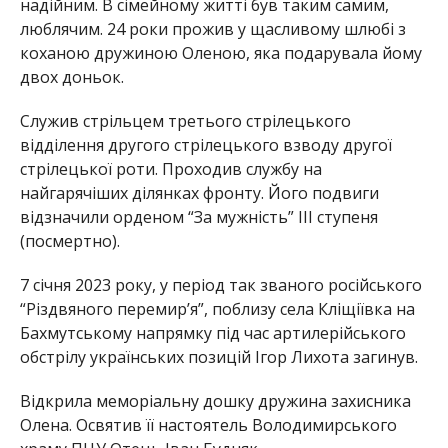
надійним. В сімейному житті був таким самим,
люблячим. 24 роки прожив у щасливому шлюбі з
коханою дружиною Оленою, яка подарувала йому
двох доньок.
Служив стрільцем третього стрілецького
відділення другого стрілецького взводу другої
стрілецької роти. Проходив службу на
найгарячіших ділянках фронту. Його подвиги
відзначили орденом “За мужність” ІІІ ступеня
(посмертно).
7 січня 2023 року, у період так званого російського
“Різдвяного перемир’я”, поблизу села Кліщіївка на
Бахмутському напрямку під час артилерійського
обстрілу українських позицій Ігор Лихота загинув.
Відкрила меморіальну дошку дружина захисника
Олена. Освятив її настоятель Володимирського