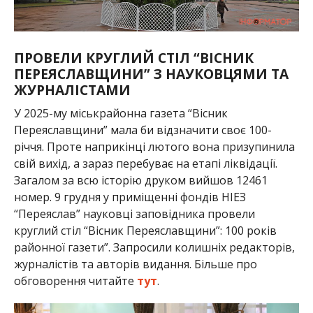
ПРОВЕЛИ КРУГЛИЙ СТІЛ “ВІСНИК
ПЕРЕЯСЛАВЩИНИ” З НАУКОВЦЯМИ ТА
ЖУРНАЛІСТАМИ
У 2025-му міськрайонна газета “Вісник
Переяславщини” мала би відзначити своє 100-
річчя. Проте наприкінці лютого вона призупинила
свій вихід, а зараз перебуває на етапі ліквідації.
Загалом за всю історію друком вийшов 12461
номер. 9 грудня у приміщенні фондів НІЕЗ
“Переяслав” науковці заповідника провели
круглий стіл “Вісник Переяславщини”: 100 років
районної газети”. Запросили колишніх редакторів,
журналістів та авторів видання. Більше про
обговорення читайте
тут
.