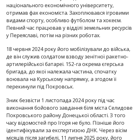
національного економічного університету,
отримав фах економіста. Захоплювався ігровими
видами спорту, особливо футболом та хокеєм.
Певний час працював у відділі земельних ресурсів
у Переяславі, потім на різних роботах.
18 червня 2024 року його мобілізували до війська,
де він служив солдатом взводу зенітної ракетно-
артилерійської батареї. 152-га окрема єгерська
бригада, до якої належала частина, спочатку
воювала на Курському напрямку, а згодом її
перекинули під Покровськ.
Зник безвісти 1 листопада 2024 року під час
виконання бойового завдання біля міста Селидове
Покровського району Донецької області. З того
часу відомостей про Ігоря не було. Пізніше його
ідентифікували за експертизою ДНК. Через вісім
місяців після загибелі, 11 липня 2025 року, його