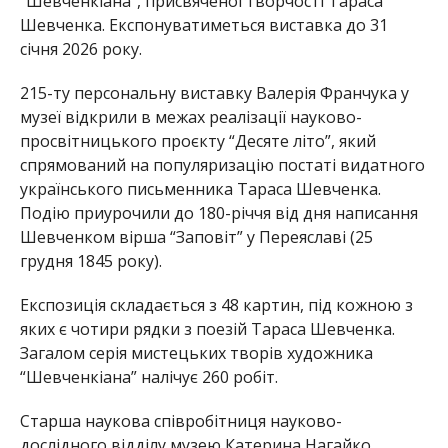
“Шевченкіана”, присвяченої творчості Тараса
Шевченка. Експонуватиметься виставка до 31
січня 2026 року.
215-ту персональну виставку Валерія Франчука у
музеї відкрили в межах реалізації науково-
просвітницького проєкту “Десяте літо”, який
спрямований на популяризацію постаті видатного
українського письменника Тараса Шевченка.
Подію приурочили до 180-річчя від дня написання
Шевченком вірша “Заповіт” у Переяславі (25
грудня 1845 року).
Експозиція складається з 48 картин, під кожною з
яких є чотири рядки з поезій Тараса Шевченка.
Загалом серія мистецьких творів художника
“Шевченкіана” налічує 260 робіт.
Старша наукова співробітниця науково-
дослідного відділу музею Катерина Нагайко