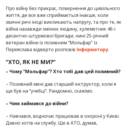
Про війну без прикрас, повернення до цивільного
життя, де все вже сприймається інакше, коли
звичні речі іноді викликають напругу, та про те, як
війна назавжди змінює людину, кулеметник 46-ї
десантно-штурмової бригади, нині 25-річний
ветеран війни із позивним “Мольфар” із
Переяслава відверто розповів
Інформатору
.
“ХТО, ЯК НЕ МИ?”
– Чому “Мольфар”? Хто тобі дав цей позивний?
– Позивний мені дав старший інструктор, коли я
ще був на “учебці”. Рандомно, скажімо.
– Чим займався до війни?
– Навчався, водночас працював в охороні у Києві.
Давно хотів на службу. Ще в АТО, думав,