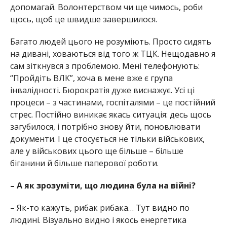
допомагай. Волонтерством чи ще чимось, роби
щось, щоб це швидше завершилося.
Багато людей цього не розуміють. Просто сидять
на дивані, ховаються від того ж ТЦК. Нещодавно я
сам зіткнувся з проблемою. Мені телефонують:
“Пройдіть ВЛК”, хоча в мене вже є група
інвалідності. Бюрократія дуже виснажує. Усі ці
процеси – з частинами, госпіталями – це постійний
стрес. Постійно виникає якась ситуація: десь щось
загубилося, і потрібно знову йти, поновлювати
документи. І це стосується не тільки військових,
але у військових цього ще більше – більше
біганини й більше паперової роботи.
– А як зрозуміти, що людина була на війні?
– Як-то кажуть, рибак рибака… Тут видно по
людині. Візуально видно і якось енергетика