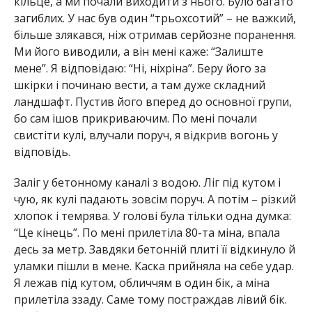
кільце, а ми почали виходити з нього. Було багато
загиблих. У нас був один “трьохсотий” – не важкий,
більше злякався, ніж отримав серйозне поранення.
Ми його виводили, а він мені каже: “Залиште
мене”. Я відповідаю: “Ні, ніхріна”. Беру його за
шкірки і починаю вести, а там дуже складний
ландшафт. Пустив його вперед до основної групи,
бо сам ішов прикриваючим. По мені почали
свистіти кулі, влучали поруч, я відкрив вогонь у
відповідь.
Заліг у бетонному каналі з водою. Ліг під кутом і
чую, як кулі падають зовсім поруч. А потім – різкий
хлопок і темрява. У голові була тільки одна думка:
“Це кінець”. По мені прилетіла 80-та міна, впала
десь за метр. Завдяки бетонній плиті її відкинуло й
уламки пішли в мене. Каска прийняла на себе удар.
Я лежав під кутом, обличчям в один бік, а міна
прилетіла ззаду. Саме тому постраждав лівий бік.