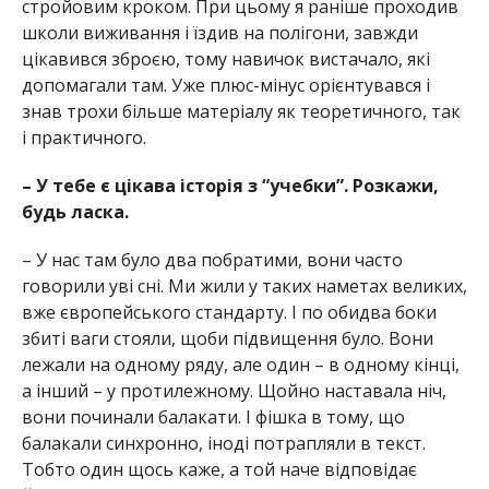
стройовим кроком. При цьому я раніше проходив
школи виживання і їздив на полігони, завжди
цікавився зброєю, тому навичок вистачало, які
допомагали там. Уже плюс-мінус орієнтувався і
знав трохи більше матеріалу як теоретичного, так
і практичного.
– У тебе є цікава історія з “учебки”. Розкажи,
будь ласка.
– У нас там було два побратими, вони часто
говорили уві сні. Ми жили у таких наметах великих,
вже європейського стандарту. І по обидва боки
збиті ваги стояли, щоби підвищення було. Вони
лежали на одному ряду, але один – в одному кінці,
а інший – у протилежному. Щойно наставала ніч,
вони починали балакати. І фішка в тому, що
балакали синхронно, іноді потрапляли в текст.
Тобто один щось каже, а той наче відповідає