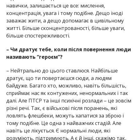
навички, залишається це все: мислення,
концентрація, увага і тому подібне. Дещо іноді
заважає жити, а дещо допомагає в цивільному
житті. Більше сконцентрованості, більше уваги,
більше спостережливості.
– Чи дратує тебе, коли після повернення люди
називають “героєм”?
– Нейтрально до цього ставлюся. Найбільше
дратує, що ти повертаєшся сюди, а людям
байдуже. Багато хто, можливо, навіть більшість,
сприймає нас як контужених, ненормальних і так
далі. Але ПТСР та інші психічні розлади – це зовсім
різні речі. Так, є військові після поранень, які
ловлять флешбеки, можуть хапатися за зброю і
тому подібне. Це одна з найважчих стадій. Але
навіть це лікується. Є нормальні люди, які
розуміють, підтримують. А є й інші, скажімо так,