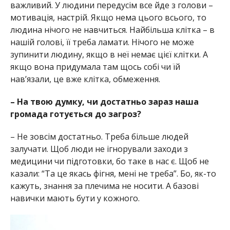
важливий. У людини передусім все йде з голови –
мотивація, настрій. Якщо нема цього всього, то
людина нічого не навчиться. Найбільша клітка – в
нашій голові, її треба ламати. Нічого не може
зупинити людину, якщо в неї немає цієї клітки. А
якщо вона придумала там щось собі чи їй
нав’язали, це вже клітка, обмеження.
– На твою думку, чи достатньо зараз наша
громада готується до загроз?
– Не зовсім достатньо. Треба більше людей
залучати. Щоб люди не ігнорували заходи з
медицини чи підготовки, бо таке в нас є. Щоб не
казали: “Та це якась фігня, мені не треба”. Бо, як-то
кажуть, знання за плечима не носити. А базові
навички мають бути у кожного.