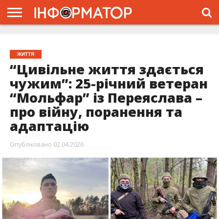
ГОЛОВНА
ЖИТТЯ
ВЛАДА
ГРОШІ
ТРЕШ
ПРО
ПРОЄКТ
ЖИТТЯ
“Цивільне життя здається
чужим”: 25-річний ветеран
“Мольфар” із Переяслава –
про війну, поранення та
адаптацію
Опубліковано
02.04.2026