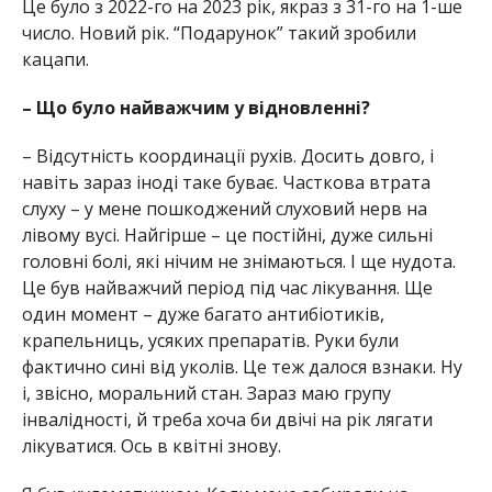
Це було з 2022-го на 2023 рік, якраз з 31-го на 1-ше
число. Новий рік. “Подарунок” такий зробили
кацапи.
– Що було найважчим у відновленні?
– Відсутність координації рухів. Досить довго, і
навіть зараз іноді таке буває. Часткова втрата
слуху – у мене пошкоджений слуховий нерв на
лівому вусі. Найгірше – це постійні, дуже сильні
головні болі, які нічим не знімаються. І ще нудота.
Це був найважчий період під час лікування. Ще
один момент – дуже багато антибіотиків,
крапельниць, усяких препаратів. Руки були
фактично сині від уколів. Це теж далося взнаки. Ну
і, звісно, моральний стан. Зараз маю групу
інвалідності, й треба хоча би двічі на рік лягати
лікуватися. Ось в квітні знову.