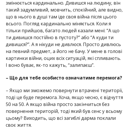
змінюється кардинально. Дивишся на людину, він
такий задумливий, мовчить, спокійний, але видно,
що в нього в душі там іде своя війна після цього
всього. Погляд кардинально міняється. Коли я
тільки прийшов, багато людей казали мені: “А що
ти дивишся постійно в пустоту?” або “А куди ти
дивишся?”. А я нікуди не дивлюся. Просто дивлюсь
на певний предмет, а його не бачу. У мене в голові
картинки війни, оцих всіх ситуацій, які спливають.
І воно буває, як-то кажуть, “залипаєш”.
– Що для тебе особисто означатиме перемога?
– Якщо ми зможемо повернути втрачені території,
тоді це буде перемога. Хоча, якщо чесно, є відчуття
50 на 50. А якщо війна просто закінчиться без
повернення територій, тоді який був сенс у всьому
цьому? Виходить, що всі загиблі дарма поклали
своє життя.