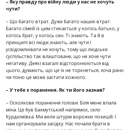
– Яку правду про війну люди у нас не хочуть
чути?
– Що багато втрат. Дуже багато наших втрат.
Багато сімей із цим стикається: у когось батько, у
когось брат, у когось син. Ті знають. Та й в
принципі всі люди знають, але чути і
усвідомлювати не хочуть, тому що людське
суспільство так влаштоване, що не хоче чути
негативу. Деякі взагалі відсторонюються від
цього, думають, що це їх не торкнеться, хоча рано
чи пізно це може застати кожного.
– У тебе є поранення. Як ти його зазнав?
– Осколкове поранення голови. Біля мене впала
міна. Це був Бахмутський напрямок, село
Курдюмівка. Ми вели штурм ворожих позицій. І
нам організували засідку. Нас почали брати в