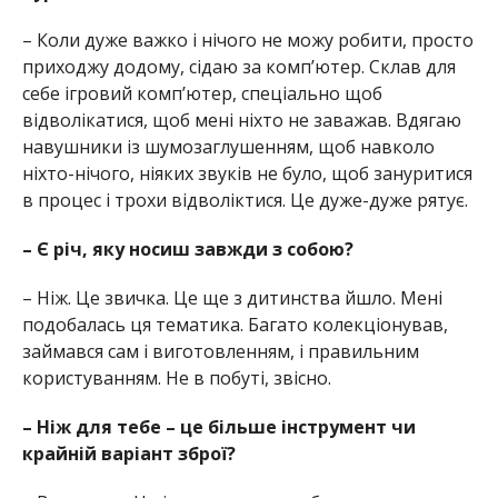
– Коли дуже важко і нічого не можу робити, просто
приходжу додому, сідаю за комп’ютер. Склав для
себе ігровий комп’ютер, спеціально щоб
відволікатися, щоб мені ніхто не заважав. Вдягаю
навушники із шумозаглушенням, щоб навколо
ніхто-нічого, ніяких звуків не було, щоб зануритися
в процес і трохи відволіктися. Це дуже-дуже рятує.
– Є річ, яку носиш завжди з собою?
– Ніж. Це звичка. Це ще з дитинства йшло. Мені
подобалась ця тематика. Багато колекціонував,
займався сам і виготовленням, і правильним
користуванням. Не в побуті, звісно.
– Ніж для тебе – це більше інструмент чи
крайній варіант зброї?