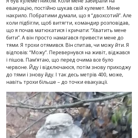
Я був кулеметником. Коли мене забирали на
евакуацію, постійно шукав свій кулемет. Мене
накрило. Побратими думали, що я “двохсотий”. Але
коли підбігли, щоб витягти, командир розповідав,
що я почав матюкатися і кричати: “Хватить мене
бити”. А він просто намагався привести мене до
тями. Я трохи отямився. Він спитав, чи можу йти. Я
відповів: “Можу”. Перевернувся на живіт, віджався
і пішов. Пам’ятаю, що перед очима все було
червоне. Йду і відключаюся, потім знову приходжу
до тями і знову йду. І так десь метрів 400, може,
навіть трохи більше – до точки евакуації.