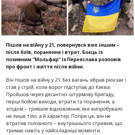
Пішов на війну у 21, повернувся вже іншим –
після боїв, поранення і втрат. Боєць із
позивним “Мольфар” із Переяслава розповів
про фронт і життя після війни.
Він пішов на війну у 21. Без вагань зібрав рюкзак і
став у стрій, коли ворог підступав до Києва.
Пройшов через десантно-штурмову бригаду,
перші бойові виходи, втрати та поранення, а
згодом – тривале відновлення, яке випробувало
не лише тіло, а й характер. Попри це, він не
втратив головного – внутрішнього стрижня, що
тримає навіть у найскладніші моменти.