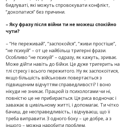
бидлуваті, які можуть спровокувати конфлікт,
“докопатися” без причини.
– Яку фразу після війни ти не можеш спокійно
чути?
– “Не переживай”, “заспокойся”, “живи простіше”,
“не психуй” – от це найбільш тригерні фрази.
Особливо “не психуй” – одразу, як кажуть, зриває.
Може дійти навіть до бійки. Це дуже тригерить на
тлі стресу і всього пережитого. Ну як заспокоїтися,
якщо більшість військових повертається з
підвищеним відчуттям справедливості? І воно
нікуди не зникає. Працюй із психологами чи ні,
повністю це не прибирається. Ця риса водночас і
заважає в цивільному житті, і допомагає. Ти чітко
бачиш, де несправедливість, і відчуваєш, що її
треба виправити. З одного боку – це добре, а з
іншого – можна наробити проблем.