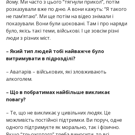
йому. Ми часто з цього “тягнули прикол”, потім
розказували вже по дню. А вони кажуть: “Я такого
не пам’ятаю”. Ми ще потім на відео знімали і
показували. Вони були шоковані. Там і про наряди
було, якісь такі теми, військові. І це зовсім різні
люди з різних міст.
– Який тип людей тобі найважче було
витримувати в підрозділі?
– Аватарів – військових, які зловживають
алкоголем.
– Що в побратимах найбільше викликає
повагу?
– Те, що не викликає у цивільних людях. Це
можливість постійної підтримки. Ви поруч, одне
одного підтримуєте як морально, так і фізично.
Якщо “трьохсотого” треба виносити, то всі