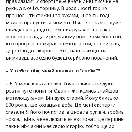
правилами”. У спорті тебе вчать дивитися не на
руки, а в очі супернику. В реальності так не
працює – ти стежиш за рухами, і навіть тоді
можеш пропустити момент. Ніж – як і куля – дуже
швидка річ у підготовлених руках. Є ще така
жорстка правда: у реальному ножовому бою той,
хто програв, помирає на місці, а той, хто виграв, –
дорогою до лікарні. Тобто, навіть якщо ти
виживеш, все одно будеш серйозно поранений.
– У тебе є ніж, який вважаєш “своїм”?
– Є. У мене кілька ножів. Хоча кілька – це дуже
розтягнуте поняття. Один ніж я колись знайшов
металошукачем. Він дуже старий. Йому близько
500 років, ще козацька доба. Це мені експерти
сказали. Я його почистив, відновив руків’я, зробив
чохла. І він в мене лежить як експонат. Це перший
такий ніж, який має свою історію, тобто ще до