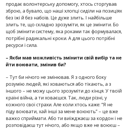
продає волонтерську допомогу, хтось сторгував
зброю, а бувало, що наші хлопці сиділи на позиціях
без їжі й без набоїв. Це дуже злить. І найбільше
злить те, що складно зрозуміти, як це змінити. Бо
щоб змінити систему, яка роками так формувалася,
потрібні радикальні кроки. А для цього потрібні
ресурси і сила.
– Якби мав можливість змінити свій вибір та не
йти воювати, змінив би?
– Тут би нічого не змінював. Я з одного боку
розумію людей, які ховаються або тікають, а з
іншого – не можу цього зрозуміти до кінця. У твоїй
країні війна, а ти ховаєшся. Так, люди різні, у
кожного свої страхи. Але коли хтось каже: “Я не
піду воювати, хай інші за мене воюють” – це вже
важко сприймати. Або ти виїжджаєш за кордон і не
розповідаєш тут нічого, або якщо вже не воюєш –