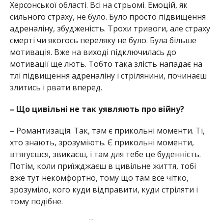
Херсонської області. Всі на стрьомі. Емоцій, як
сильного страху, не було. Було просто підвищення
адреналіну, збудженість. Трохи тривоги, але страху
смерті чи якогось переляку не було. Була більше
мотивація. Вже на виході підключилась до
мотивації ще лють. Тобто така злість нападає на
тлі підвищення адреналіну і стрілянини, починаєш
злитись і рвати вперед.
– Що цивільні не так уявляють про війну?
– Романтизація. Так, там є прикольні моменти. Ті,
хто знають, зрозуміють. Є прикольні моменти,
втягуєшся, звикаєш, і там для тебе це буденність.
Потім, коли приїжджаєш в цивільне життя, тобі
вже тут некомфортно, тому що там все чітко,
зрозуміло, кого куди відправити, куди стріляти і
тому подібне.