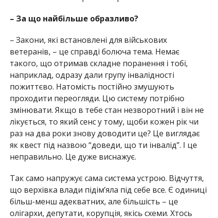
– За що найбільше образливо?
– Закони, які встановлені для військових
ветеранів, – це справді болюча тема. Немає
такого, що отримав складне поранення і тобі,
наприклад, одразу дали групу інвалідності
пожиттєво. Натомість постійно змушують
проходити переогляди. Цю систему потрібно
змінювати. Якщо в тебе стан незворотний і він не
лікується, то який сенс у тому, щоби кожен рік чи
раз на два роки знову доводити це? Це виглядає
як квест під назвою “доведи, що ти інвалід”. І це
неправильно. Це дуже виснажує.
Так само напружує сама система устрою. Відчуття,
що верхівка влади підім’яла під себе все. Є одиниці
більш-менш адекватних, але більшість – це
олігархи, депутати, корупція, якісь схеми. Хтось