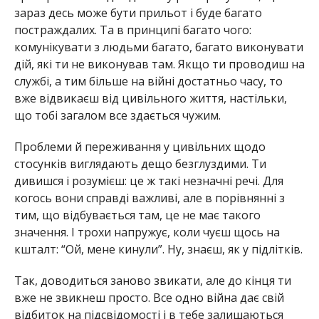
зараз десь може бути прильот і буде багато
постраждалих. Та в принципі багато чого:
комунікувати з людьми багато, багато виконувати
дій, які ти не виконував там. Якщо ти проводиш на
службі, а тим більше на війні достатньо часу, то
вже відвикаєш від цивільного життя, настільки,
що тобі загалом все здається чужим.
Проблеми й переживання у цивільних щодо
стосунків виглядають дещо безглуздими. Ти
дивишся і розумієш: це ж такі незначні речі. Для
когось вони справді важливі, але в порівнянні з
тим, що відбувається там, це не має такого
значення. І трохи напружує, коли чуєш щось на
кшталт: “Ой, мене кинули”. Ну, знаєш, як у підлітків.
Так, доводиться заново звикати, але до кінця ти
вже не звикнеш просто. Все одно війна дає свій
відбиток на підсвідомості і в тебе залишаються