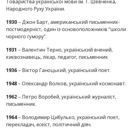
Товариства української мови ім. Т. Шевченка,
Народного Руху України.
1930
– Джон Барт, американський письменник-
постмодерніст, один із основоположників “школи
чорного гумору”.
1931
– Валентин Терно, український вчений,
києвознавець, лікар, педагог, письменник.
1936
– Віктор Ганоцький, український поет.
1948
– Олександр Волков, український космонавт.
1962
– Петро Воробей, український журналіст,
письменник.
1964
– Володимир Цибулько, український поет,
перекладач, есеїст, політичний діяч.