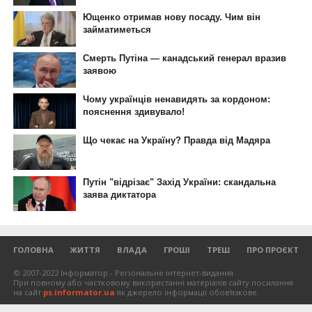
ГОЛОВНА
ЖИТТЯ
ВЛАДА
ГРОШІ
ТРЕШ
ПРО ПРОЄКТ
© 2007-2022 Інформатор - Регіональне інтернет-видання.
При повному або частковому використанні матеріалів сайту посилання
на сайт
ps.informator.ua
як джерело інформації обов'язкове.