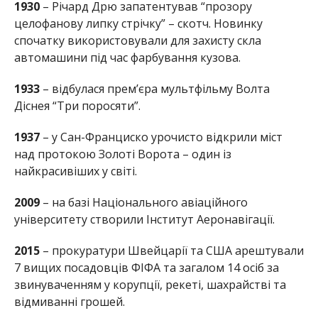
1930
– Річард Дрю запатентував “прозору
целофанову липку стрічку” – скотч. Новинку
спочатку використовували для захисту скла
автомашини під час фарбування кузова.
1933
– відбулася прем’єра мультфільму Волта
Діснея “Три поросяти”.
1937
– у Сан-Франциско урочисто відкрили міст
над протокою Золоті Ворота – один із
найкрасивіших у світі.
2009
– на базі Національного авіаційного
університету створили Інститут Аеронавігації.
2015
– прокуратури Швейцарії та США арештували
7 вищих посадовців ФІФА та загалом 14 осіб за
звинуваченням у корупції, рекеті, шахрайстві та
відмиванні грошей.