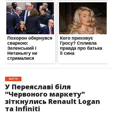
ЖИТТЯ
У Переяславі біля
“Червоного маркету”
зіткнулись Renault Logan
та Infinitі