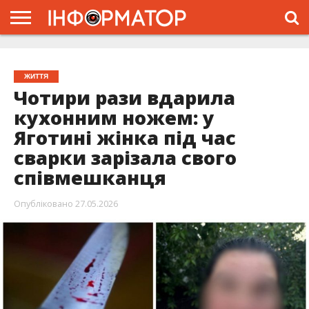
ГОЛОВНА
ЖИТТЯ
ВЛАДА
ГРОШІ
ТРЕШ
ПРО
ПРОЄКТ
ЖИТТЯ
Чотири рази вдарила
кухонним ножем: у
Яготині жінка під час
сварки зарізала свого
співмешканця
Опубліковано
27.05.2026