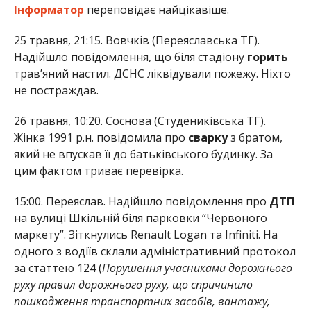
Інформатор
переповідає найцікавіше.
25 травня, 21:15. Вовчків (Переяславська ТГ).
Надійшло повідомлення, що біля стадіону
горить
трав’яний настил. ДСНС ліквідували пожежу. Ніхто
не постраждав.
26 травня, 10:20. Соснова (Студениківська ТГ).
Жінка 1991 р.н. повідомила про
сварку
з братом,
який не впускав її до батьківського будинку. За
цим фактом триває перевірка.
15:00. Переяслав. Надійшло повідомлення про
ДТП
на вулиці Шкільній біля парковки “Червоного
маркету”. Зіткнулись Renault Logan та Infinitі. На
одного з водіїв склали адміністративний протокол
за статтею 124 (
Порушення учасниками дорожнього
руху правил дорожнього руху, що спричинило
пошкодження транспортних засобів, вантажу,