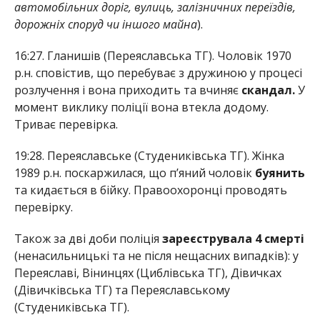
автомобільних доріг, вулиць, залізничних переїздів,
дорожніх споруд чи іншого майна
).
16:27. Гланишів (Переяславська ТГ). Чоловік 1970
р.н. сповістив, що перебуває з дружиною у процесі
розлучення і вона приходить та вчиняє
скандал.
У
момент виклику поліції вона втекла додому.
Триває перевірка.
19:28. Переяславське (Студениківська ТГ). Жінка
1989 р.н. поскаржилася, що п’яний чоловік
буянить
та кидається в бійку. Правоохоронці проводять
перевірку.
Також за дві доби поліція
зареєструвала 4 смерті
(ненасильницькі та не після нещасних випадків): у
Переяславі, Вінинцях (Циблівська ТГ), Дівичках
(Дівичківська ТГ) та Переяславському
(Студениківська ТГ).