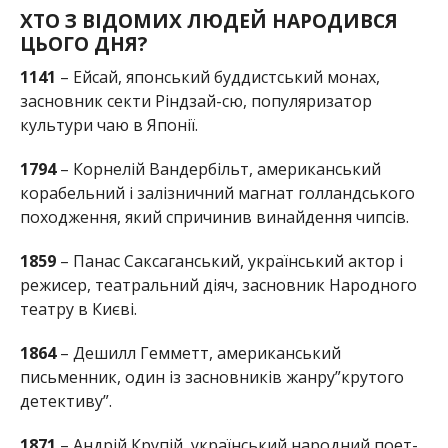
ХТО З ВІДОМИХ ЛЮДЕЙ НАРОДИВСЯ
ЦЬОГО ДНЯ?
1141
– Ейсай, японський буддистський монах,
засновник секти Ріндзай-сю, популяризатор
культури чаю в Японії.
1794
– Корнелій Вандербільт, американський
корабельний і залізничний магнат голландського
походження, який спричинив винайдення чипсів.
1859
– Панас Саксаганський, український актор і
режисер, театральний діяч, засновник Народного
театру в Києві.
1864
– Дешилл Гемметт, американський
письменник, один із засновників жанру”крутого
детективу”.
1871
– Андрій Крупій, український народний поет-