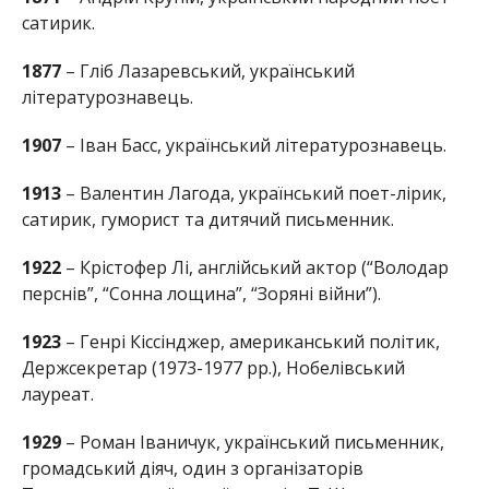
сатирик.
1877
– Гліб Лазаревський, український
літературознавець.
1907
– Іван Басс, український літературознавець.
1913
– Валентин Лагода, український поет-лірик,
сатирик, гуморист та дитячий письменник.
1922
– Крістофер Лі, англійський актор (“Володар
перснів”, “Сонна лощина”, “Зоряні війни”).
1923
– Генрі Кіссінджер, американський політик,
Держсекретар (1973-1977 рр.), Нобелівський
лауреат.
1929
– Роман Іваничук, український письменник,
громадський діяч, один з організаторів