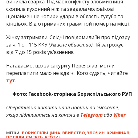
виникла сварка. Під час конфлікту зловмисниця
схопила кухонний ніж та завдала чоловікові
щонайменше чотири удари в область тулуба та
кінцівок. Від отриманих травм той помер на місці.
Жінку затримали. Слідчі повідомили їй про підозру
за ч. 1 ст. 115 ККУ
(Умисне вбивство).
Їй загрожує
від 7 до 15 років ув’язнення.
Нагадаємо, що за сакури у Переяславі могли
переплатити мало не вдвічі. Кого судять, читайте
тут
.
Фото: Facebook-сторінка Бориспільського РУП
Оперативно читати наші новини ви зможете,
якщо підпишитесь на канали в
Telegram
або
Viber
.
МІТКИ:
БОРИСПІЛЬЩИНА
,
ВБИВСТВО
,
ЗЛОЧИН
,
КРИМІНАЛ
,
ПОЛІЦІЯ
,
СМЕРТЬ
,
ЯГОТИН