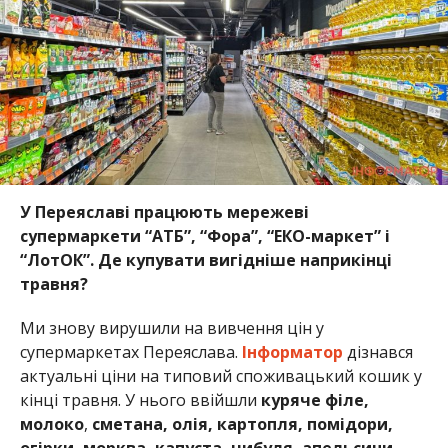
У Переяславі працюють мережеві
супермаркети “АТБ”, “Фора”, “ЕКО-маркет” і
“ЛотОК”. Де купувати вигідніше наприкінці
травня?
Ми знову вирушили на вивчення цін у
супермаркетах Переяслава.
Інформатор
дізнався
актуальні ціни на типовий споживацький кошик у
кінці травня. У нього ввійшли
куряче філе,
молоко
,
сметана,
олія
,
картопля, помідори,
огірки, морква, капуста, цибуля, апельсини,