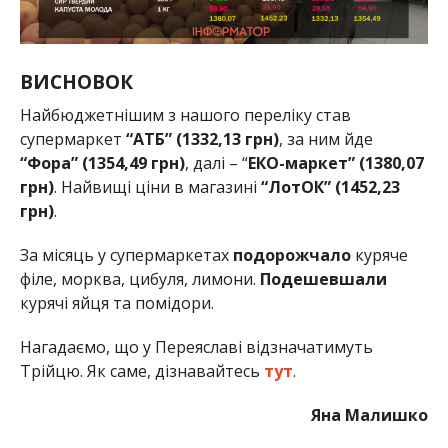
ВИСНОВОК
Найбюджетнішим з нашого переліку став
супермаркет
“АТБ” (1332,13 грн)
, за ним йде
“Фора” (1354,49 грн)
, далі – “
ЕКО-маркет” (1380,07
грн)
. Найвищі ціни в магазині
“ЛотОК” (1452,23
грн)
.
За місяць у супермаркетах
подорожчало
куряче
філе, морква, цибуля, лимони.
Подешевшали
курячі яйця та помідори.
Нагадаємо, що у Переяславі відзначатимуть
Трійцю. Як саме, дізнавайтесь
тут
.
Яна Малишко