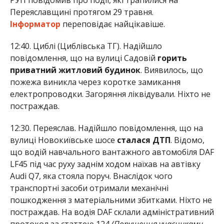
Переяславщині протягом 29 травня.
Інформатор
переповідає найцікавіше.
12:40. Циблі (Циблівська ТГ). Надійшло
повідомлення, що на вулиці Садовій
горить
приватний житловий будинок
. Виявилось, що
пожежа виникла через коротке замикання
електропроводки. Загоряння ліквідували. Ніхто не
постраждав.
12:30. Переяслав. Надійшло повідомлення, що на
вулиці Новокиївське шосе
сталася ДТП
. Відомо,
що водій навчального вантажного автомобіля DAF
LF45 під час руху заднім ходом наїхав на автівку
Audi Q7, яка стояла поруч. Внаслідок чого
транспортні засоби отримали механічні
пошкодження з матеріальними збитками. Ніхто не
постраждав. На водія DAF склали адміністративний
протокол за статтею 124
(Порушення учасниками