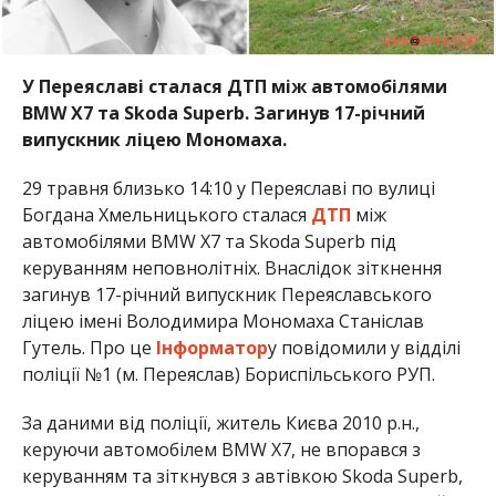
У Переяславі сталася ДТП між автомобілями
BMW X7 та Skoda Superb. Загинув 17-річний
випускник ліцею Мономаха.
29 травня близько 14:10 у Переяславі по вулиці
Богдана Хмельницького сталася
ДТП
між
автомобілями BMW X7 та Skoda Superb під
керуванням неповнолітніх. Внаслідок зіткнення
загинув 17-річний випускник Переяславського
ліцею імені Володимира Мономаха Станіслав
Гутель. Про це
Інформатор
у повідомили у відділі
поліції №1 (м. Переяслав) Бориспільського РУП.
За даними від поліції, житель Києва 2010 р.н.,
керуючи автомобілем BMW X7, не впорався з
керуванням та зіткнувся з автівкою Skoda Superb,