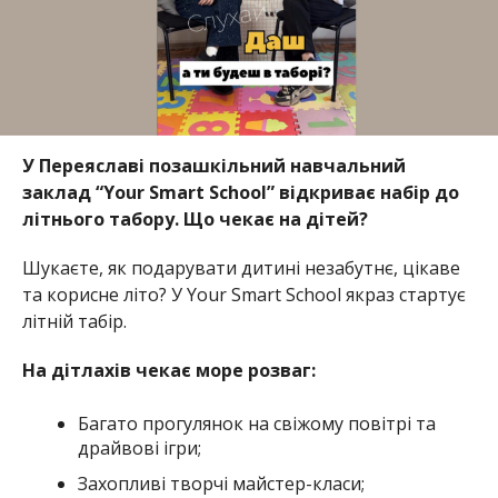
У Переяславі позашкільний навчальний
заклад “Your Smart School” відкриває набір до
літнього табору. Що чекає на дітей?
Шукаєте, як подарувати дитині незабутнє, цікаве
та корисне літо? У Your Smart School якраз стартує
літній табір.
На дітлахів чекає море розваг:
Багато прогулянок на свіжому повітрі та
драйвові ігри;
Захопливі творчі майстер-класи;