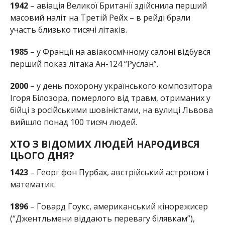
1942
– авіація Великої Британії здійснила перший
масовий наліт на Третій Рейх – в рейді брали
участь близько тисячі літаків.
1985
– у Франції на авіакосмічному салоні відбувся
перший показ літака Ан-124 “Руслан”.
2000
– у день похорону українського композитора
Ігоря Білозора, померлого від травм, отриманих у
бійці з російськими шовіністами, на вулиці Львова
вийшло понад 100 тисяч людей.
ХТО З ВІДОМИХ ЛЮДЕЙ НАРОДИВСЯ
ЦЬОГО ДНЯ?
1423
– Георг фон Пурбах, австрійський астроном і
математик.
1896
– Говард Гоукс, американський кінорежисер
(“Джентльмени віддають перевагу білявкам”),