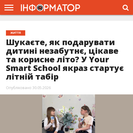
ГОЛОВНА
ЖИТТЯ
ВЛАДА
ГРОШІ
ТРЕШ
ПРО
ПРОЄКТ
ЖИТТЯ
Шукаєте, як подарувати
дитині незабутнє, цікаве
та корисне літо? У Your
Smart School якраз стартує
літній табір
Опубліковано
30.05.2026