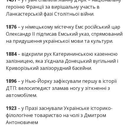
героїню Франції за вирішальну участь в
Ланкастерській фазі Столітньої війни.
1876
– у німецькому містечку Емс російський цар
Олександр ІІ підписав Емський указ, спрямований
на придушення української мови та культури.
1884
– відкрили рух Катерининською казенною
залізницею, яка з’єднала Донецький вугільний і
Криворізький залізорудний басейни.
1896
– у Нью-Йорку зафіксували першу в історії
ДТП: велосипедист зламав ногу у зіткненні з
автомобілем.
1923
– у Празі заснували Українське історико-
філологічне товариство на чолі з Дмитром
Антоновичем