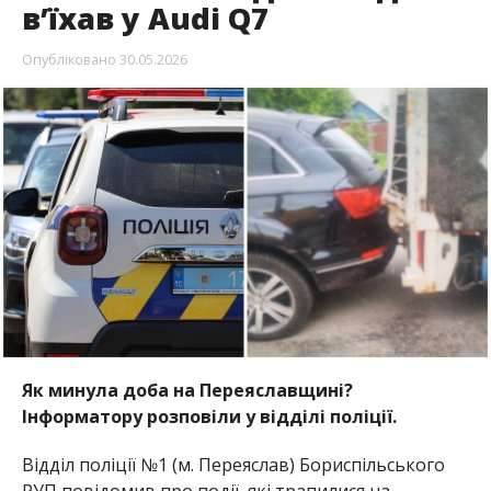
в’їхав у Audi Q7
Опубліковано
30.05.2026
Як минула доба на Переяславщині?
Інф
орматору розповіли у відділі поліції.
Відділ поліції №1 (м. Переяслав) Бориспільського
РУП повідомив про події, які трапилися на