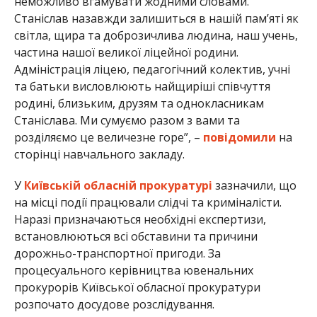
неможливо вгамувати жодними словами.
Станіслав назавжди залишиться в нашій пам’яті як
світла, щира та доброзичлива людина, наш учень,
частина нашої великої ліцейної родини.
Адміністрація ліцею, педагогічний колектив, учні
та батьки висловлюють найщиріші співчуття
родині, близьким, друзям та однокласникам
Станіслава. Ми сумуємо разом з вами та
розділяємо це величезне горе”, –
повідомили
на
сторінці навчального закладу.
У
Київській обласній прокуратурі
зазначили, що
на місці події працювали слідчі та криміналісти.
Наразі призначаються необхідні експертизи,
встановлюються всі обставини та причини
дорожньо-транспортної пригоди. За
процесуального керівництва ювенальних
прокурорів Київської обласної прокуратури
розпочато досудове розслідування.