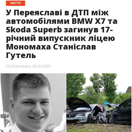
ЖИТТЯ
У Переяславі в ДТП між
автомобілями BMW X7 та
Skoda Superb загинув 17-
річний випускник ліцею
Мономаха Станіслав
Гутель
Опубліковано
30.05.2026