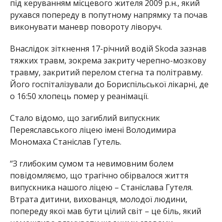
під керуванням місцевого жителя 2009 р.н., який
рухався попереду в попутному напрямку та почав
виконувати маневр повороту ліворуч.
Внаслідок зіткнення 17-річний водій Skoda зазнав
тяжких травм, зокрема закриту черепно-мозкову
травму, закритий перелом стегна та політравму.
Його госпіталізували до Бориспільської лікарні, де
о 16:50 хлопець помер у реанімації.
Стало відомо, що загиблий випускник
Переяславського ліцею імені Володимира
Мономаха Станіслав Гутель.
“З глибоким сумом та невимовним болем
повідомляємо, що трагічно обірвалося життя
випускника нашого ліцею – Станіслава Гутеля.
Втрата дитини, вихованця, молодої людини,
попереду якої мав бути цілий світ – це біль, який