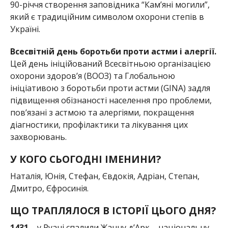
90-річчя створення заповідника “Кам’яні могили”,
який є традиційним символом охорони степів в
Україні.
Всесвітній день боротьби проти астми і алергії.
Цей день ініційований Всесвітньою організацією
охорони здоров’я (ВООЗ) та Глобальною
ініціативою з боротьби проти астми (GINA) задля
підвищення обізнаності населення про проблеми,
пов’язані з астмою та алергіями, покращення
діагностики, профілактики та лікування цих
захворювань.
У КОГО СЬОГОДНІ ІМЕНИНИ?
Наталія, Юнія, Стефан, Євдокія, Адріан, Степан,
Дмитро, Єфросинія.
ЩО ТРАПЛЯЛОСЯ В ІСТОРІЇ ЦЬОГО ДНЯ?
1431
– у Руані спалили Жанну д’Арк – національну