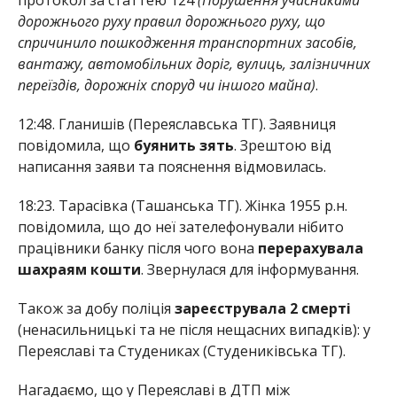
дорожнього руху правил дорожнього руху, що
спричинило пошкодження транспортних засобів,
вантажу, автомобільних доріг, вулиць, залізничних
переїздів, дорожніх споруд чи іншого майна)
.
12:48. Гланишів (Переяславська ТГ). Заявниця
повідомила, що
буянить зять
. Зрештою від
написання заяви та пояснення відмовилась.
18:23. Тарасівка (Ташанська ТГ). Жінка 1955 р.н.
повідомила, що до неї зателефонували нібито
працівники банку після чого вона
перерахувала
шахраям кошти
. Звернулася для інформування.
Також за добу поліція
зареєструвала 2 смерті
(ненасильницькі та не після нещасних випадків): у
Переяславі та Студениках (Студениківська ТГ).
Нагадаємо, що у Переяславі в ДТП між