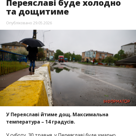
Переяславі буде холодно
та дощитиме
Опубліковано
29.05.2026
У Переяславі йтиме дощ.
Максимальна
температура – 14 градусів.
У суботу, 30 травня, у Переяславі буде хмарно.