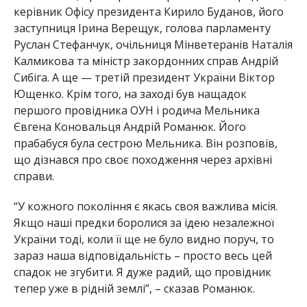
керівник Офісу президента Кирило Буданов, його
заступниця Ірина Верещук, голова парламенту
Руслан Стефанчук, очільниця Мінветеранів Наталія
Калмикова та міністр закордонних справ Андрій
Сибіга. А ще — третій президент України Віктор
Ющенко. Крім того, на заході був нащадок
першого провідника ОУН і родича Мельника
Євгена Коновальця Андрій Романюк. Його
прабабуся була сестрою Мельника. Він розповів,
що дізнався про своє походження через архівні
справи.
“У кожного покоління є якась своя важлива місія.
Якщо наші предки боролися за ідею незалежної
України тоді, коли її ще не було видно поруч, то
зараз наша відповідальність – просто весь цей
спадок не згубити. Я дуже радий, що провідник
тепер уже в рідній землі”, – сказав Романюк.