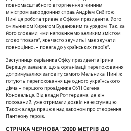
повномасштабного вторгнення з чинним
міністром закордонних справ Андрієм Сибігою.
Нині ця робота триває з Офісом президента, його
очільником Кирилом Будановим та урядом. Так, за
його словами, «ми наповнюємо великим змістом
слово “повага”, яке часто звучить і має звучати
повноцінно, – повага до українських героїв”.
Заступниця керівника Офісу президента Ірина
Верещук заявила, що в організації перепоховання
дотримувалися заповіту самого Мельника. Нині ж
готують перепоховання ще одного українського
діяча – першого провідника ОУН Євгена
Коновальця. Від влади Роттердама, де він
похований, уже отримали дозвіл на ексгумацію.
Також влада працює над законом про створення
Пантеону героїв.
СТРІЧКА ЧЕРНОВА “2000 МЕТРІВ ДО