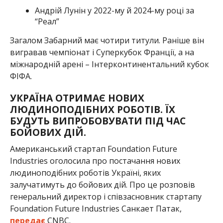
Андрій Лунін у 2022-му й 2024-му році за
“Реал”
Загалом Забарний має чотири титули. Раніше він
вигравав чемпіонат і Суперкубок Франції, а на
міжнародній арені – Інтерконтинентальний кубок
ФІФА.
УКРАЇНА ОТРИМАЄ НОВИХ
ЛЮДИНОПОДІБНИХ РОБОТІВ. ЇХ
БУДУТЬ ВИПРОБОВУВАТИ ПІД ЧАС
БОЙОВИХ ДІЙ.
Американський стартап Foundation Future
Industries оголосила про постачання нових
людиноподібних роботів Україні, яких
залучатимуть до бойових дій. Про це розповів
генеральний директор і співзасновник стартапу
Foundation Future Industries Санкает Патак,
передає
CNBC.