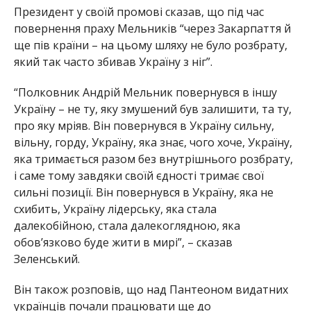
Президент у своїй промові сказав, що під час
повернення праху Мельників “через Закарпаття й
ще пів країни – на цьому шляху не було розбрату,
який так часто збивав Україну з ніг”.
“Полковник Андрій Мельник повернувся в іншу
Україну – не ту, яку змушений був залишити, та ту,
про яку мріяв. Він повернувся в Україну сильну,
вільну, горду, Україну, яка знає, чого хоче, Україну,
яка тримається разом без внутрішнього розбрату,
і саме тому завдяки своїй єдності тримає свої
сильні позиції. Він повернувся в Україну, яка не
схибить, Україну лідерську, яка стала
далекобійною, стала далекоглядною, яка
обов’язково буде жити в мирі”, – сказав
Зеленський.
Він також розповів, що над Пантеоном видатних
українців почали працювати ще до