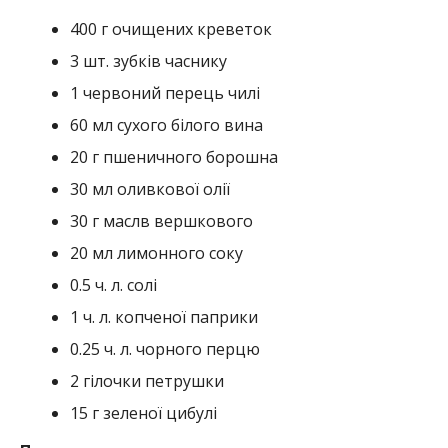
400 г очищених креветок
3 шт. зубків часнику
1 червоний перець чилі
60 мл сухого білого вина
20 г пшеничного борошна
30 мл оливкової олії
30 г маслв вершкового
20 мл лимонного соку
0.5 ч. л. солі
1 ч. л. копченої паприки
0.25 ч. л. чорного перцю
2 гілочки петрушки
15 г зеленої цибулі