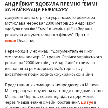
АНДРІЇВКИ” ЗДОБУЛА ПРЕМІЮ “ЕММІ”
ЗА НАЙКРАЩУ РЕЖИСУРУ
Документальна стрічка українського режисера
Мстислава Чернова “2000 метрів до Андріївки”
здобула премію “Еммі” в номінації “Найкраща
режисура документального фільму”. Про це
пише
Deadline.
Переможців у номінації “Документальне кіно”
оголосили ввечері 28 травня. Стрічка українського
режисера “2000 метрів до Андріївки” отримала
визнання за режисерську майстерність у
висвітленні подій російсько-української війни.
Представниця команди, кінопродюсерка Мішель
Мізнер, під час вручення нагороди повідомила, що
Мстислав Чернов не зміг відвідати церемонію
через “надзвичайні сімейні обставини”,
цитує
її
“Суспільне”. Проте Мізнер зачитала підготовлене