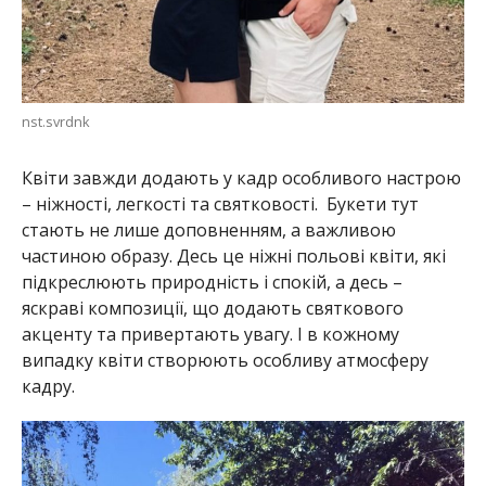
nst.svrdnk
Квіти завжди додають у кадр особливого настрою
– ніжності, легкості та святковості. Букети тут
стають не лише доповненням, а важливою
частиною образу. Десь це ніжні польові квіти, які
підкреслюють природність і спокій, а десь –
яскраві композиції, що додають святкового
акценту та привертають увагу. І в кожному
випадку квіти створюють особливу атмосферу
кадру.