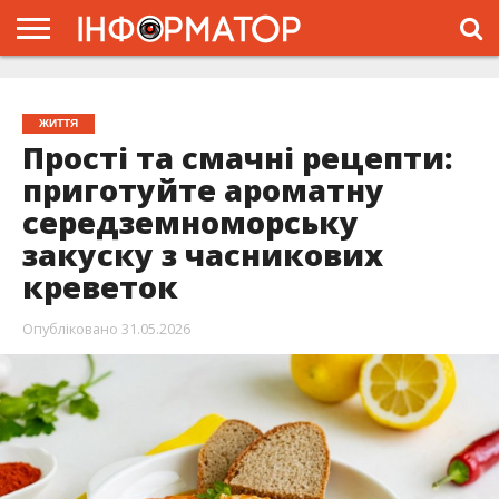
ГОЛОВНА
ЖИТТЯ
ВЛАДА
ГРОШІ
ТРЕШ
ПРО
ПРОЄКТ
ЖИТТЯ
Прості та смачні рецепти:
приготуйте ароматну
середземноморську
закуску з часникових
креветок
Опубліковано
31.05.2026