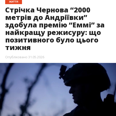
ЖИТТЯ
Стрічка Чернова “2000
метрів до Андріївки”
здобула премію “Еммі” за
найкращу режисуру: що
позитивного було цього
тижня
Опубліковано
31.05.2026