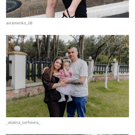
avramenko_08
_vitalina_serhiivna_