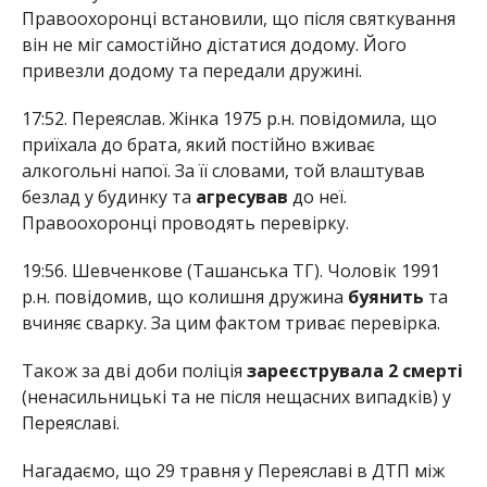
Правоохоронці встановили, що після святкування
він не міг самостійно дістатися додому. Його
привезли додому та передали дружині.
17:52. Переяслав. Жінка 1975 р.н. повідомила, що
приїхала до брата, який постійно вживає
алкогольні напої. За її словами, той влаштував
безлад у будинку та
агресував
до неї.
Правоохоронці проводять перевірку.
19:56. Шевченкове (Ташанська ТГ). Чоловік 1991
р.н. повідомив, що колишня дружина
буянить
та
вчиняє сварку. За цим фактом триває перевірка.
Також за дві доби поліція
зареєструвала 2 смерті
(ненасильницькі та не після нещасних випадків) у
Переяславі.
Нагадаємо, що 29 травня у Переяславі в ДТП між