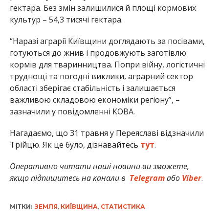
гектара. Без змін залишилися й площі кормових
культур – 54,3 тисячі гектара.
“Наразі аграрії Київщини доглядають за посівами,
готуються до жнив і продовжують заготівлю
кормів для тваринництва. Попри війну, логістичні
труднощі та погодні виклики, аграрний сектор
області зберігає стабільність і залишається
важливою складовою економіки регіону”, –
зазначили у повідомленні КОВА.
Нагадаємо, що 31 травня у Переяславі відзначили
Трійцю. Як це було, дізнавайтесь
тут
.
Оперативно читати наші новини ви зможете,
якщо підпишитесь на канали в
Telegram
або
Viber
.
МІТКИ:
ЗЕМЛЯ
,
КИЇВЩИНА
,
СТАТИСТИКА