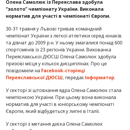
Олена Самолюк із Переяслава здобула
“золото” чемпіонату України. Виконала
норматив для участі в чемпіонаті Європи.
30-31 травня у Львові тривав командний
чемпіонат України з легкої атлетики серед юнаків
та дівчат до 2009 р.н. У ньому змагалися понад 600
спортсменів із 23 регіонів України. Вихованка
Переяславської ДЮСШ Олена Самолюк здобула
призові місця у кількох дисциплінах. Про це
повідомили на
Facebook-сторінці
Переяславської ДЮСШ
, передає
Інформатор
.
У секторі зі штовхання ядра Олена Самолюк стала
чемпіонкою України. При цьому вона виконала
норматив для участі в юніорському чемпіонаті
Європи, який відбудеться у липні в Італії.
У секторі з метання диска Олена Самолюк