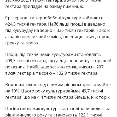
гектара припадає на озиму пшеницю.
Ярі зернові та зернобобові культури займають
424,3 тисячі гектара. Найбільші площі відведено
під кукурудзу на зерно – 336 тисяч гектарів. Також
аграрії посіяли ярий ячмінь, пшеницю, овес, горох,
гречку та просо.
Площі під технічними культурами становлять
409,5 тисячі гектара, що дещо перевищує торішній
показник. Найбільше засіяно соняшником – 207
тисяч гектарів та соєю – 132,9 тисячі гектара.
Водночас площі під озимим ріпаком зросли майже
на 10%. Цього року культура займає 49,7 тисячі
гектара, що на 4,4 тисячі гектара більше, ніж торік.
Посіви овочевих культур і картоплі залишилися на
рівні минулого року та становлять 122,1 тисячі