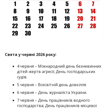
Свята у червні 2026 року:
4 червня – Міжнародний дeнь безневинних
дітей-жертв агресії; День господарських
судів.
5 червня – Всесвітній день довкілля.
6 червня – День журналіста України.
7 червня – День працівників водного
господарства; День працівників місцевої