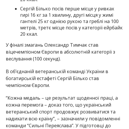
Сергій Білько посів перше місце у ривках
гирі 16 кг за 1 хвилину, другі місця у жимі
гантелі 25 кг однією рукою та греблі на 100
метрів, третє місце посів у категорії ейрбайк
20 ккал.
У фіналі змагань Олександр Тимчак став
віцечемпіоном Європи в абсолютній категорії з
веслування (100 секунд).
В об’єднаній ветеранській команді України в
богатирській естафеті Сергій Білько став
чемпіоном Європи.
“Кожна медаль – це результат щоденної праці, а
кожна перемога – доказ того, що український
ветеранський спорт продовжує розвиватися та
надихати всю країну”, – зазначили у повідомленні
команди “Сильні Переяслава”. У підготовці до