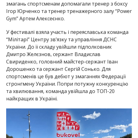
змагань спортсменам допомагали тренер з боксу
Ігор Юрченко та тренер тренажерного залу “Power
Gym” Артем Алексеєнко.
У фестивалі взяла участь і переяславська команда
“Мілітарі” Центру зв’язку та управління ДСНС
України. До її складу увійшли підполковник
Дмитро Желєзнов, сержант Владислав
Свириденко, головний майстер-сержант Іван
Дорошенко та сержант Сергій Сонько. Для
спортсменів це був дебют у змаганнях Федерації
стронгмену України. Попри потужну конкуренцію
та хвилювання, команда увійшла до ТОП-20
найкращих в Україні.