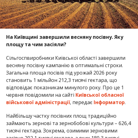
На Київщині завершили весняну посівну. Яку
площу та чим засіяли?
Сільгоспвиробники Київської області завершили
весняну посівну кампанію в оптимальні строки.
Загальна площа посівів під урожай 2026 року
становить 1 мільйон 212,3 тисячі гектара, що
відповідає показникам минулого року. Про це 1
червня повідомили на сайті
Київської обласної
військової адміністрації
, передає
Інформатор
.
Найбільшу частку посівних площ традиційно
займають зернові та зернобобові культури – 626,4
тисячі гектара. Зокрема, озимими зерновими
засіяно 202,1 тисячі гектара, з яких 180,3 тисячі