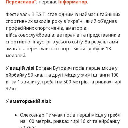
Переяслава”
, передає
Інформатор
.
Фестиваль B.E.S.T. став одним із наймасштабніших
спортивних заходів року в Україні, який об’єднав
професійних спортсменів, аматорів,
військовослужбовців, ветеранів та представників
спортивної індустрії з усього світу. За результами
змагань переяславські спортсмени здобули 13
медалей.
У
вищій лізі
Богдан Бутович посів перше місце у
ейрбайку 50 ккал та другі місця у жимі штанги 100
кг за 1 хвилину, греблі на 500 метрів та ривках гирі
32 кг.
У
аматорській лізі:
Олександр Тимчак посів перші місця у греблі
на 100 метрів, ривках гирі 16 кг та ейрбайку
20 ккал.