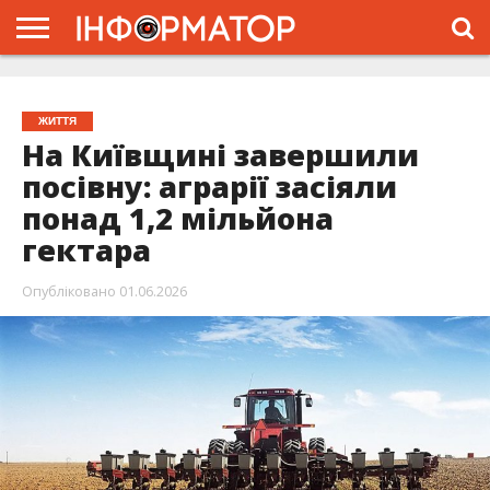
ГОЛОВНА
ЖИТТЯ
ВЛАДА
ГРОШІ
ТРЕШ
ПРО
ПРОЄКТ
ЖИТТЯ
На Київщині завершили
посівну: аграрії засіяли
понад 1,2 мільйона
гектара
Опубліковано
01.06.2026