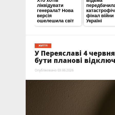
ЖИТТЯ
У Переяславі 4 червн
бути планові відключ
Опубліковано
03.06.2026