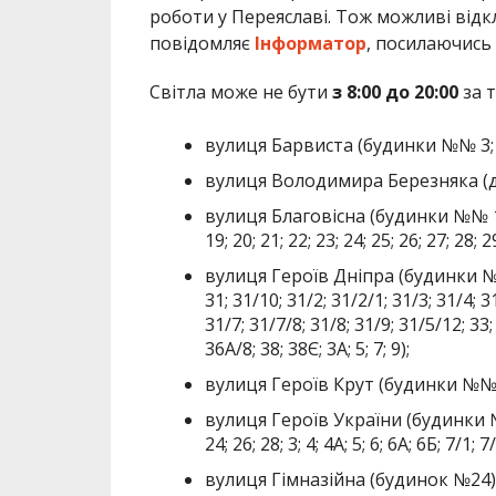
роботи у Переяславі. Тож можливі відк
повідомляє
Інформатор
, посилаючись
Світла може не бути
з 8:00 до 20:00
за 
вулиця Барвиста (будинки №№ 3; 4; 5;
вулиця Володимира Березняка (д
вулиця Благовісна (будинки №№ 1А; 2; 2
19; 20; 21; 22; 23; 24; 25; 26; 27; 28; 2
вулиця Героїв Дніпра (будинки №№ 1; 
31; 31/10; 31/2; 31/2/1; 31/3; 31/4; 3
31/7; 31/7/8; 31/8; 31/9; 31/5/12; 33;
36А/8; 38; 38Є; 3А; 5; 7; 9);
вулиця Героїв Крут (будинки №№ 14;
вулиця Героїв України (будинки №№ 1;
24; 26; 28; 3; 4; 4А; 5; 6; 6А; 6Б; 7/1; 7/
вулиця Гімназійна (будинок №24)