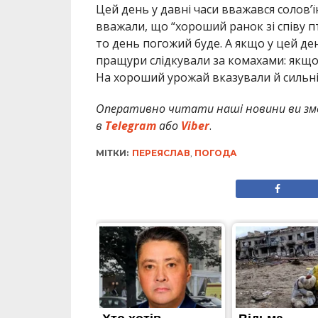
Цей день у давні часи вважався солов’ї
вважали, що “хороший ранок зі співу п
то день погожий буде. А якщо у цей де
пращури слідкували за комахами: якщо 
На хороший урожай вказували й сильні
Оперативно читати наші новини ви зм
в
Telegram
або
Viber
.
МІТКИ:
ПЕРЕЯСЛАВ
,
ПОГОДА