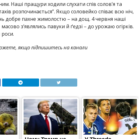
ним. Наші пращури ходили слухати спів солов’я та
тахів розпочинається”. Якщо соловейко співає всю ніч,
нь добре пахне жимолостю – на дощ. 4 червня наші
масово з’являлись павуки й ґедзі – до урожаю огірків.
 роси.
ожете, якщо підпишитесь на канали