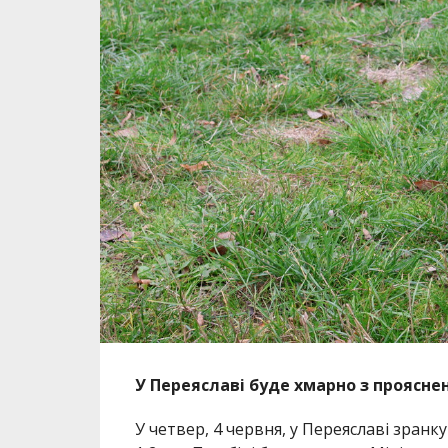
У Переяславі буде хмарно з проясне
У четвер, 4 червня, у Переяславі зранк