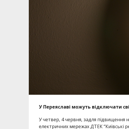
У Переяславі можуть відключати сві
У четвер, 4 червня, задля підвищення 
електричних мережах ДТЕК “Київські р