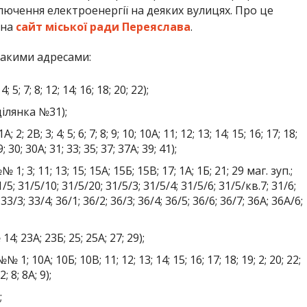
лючення електроенергії на деяких вулицях. Про це
 на
сайт міської ради Переяслава
.
такими адресами:
 7; 8; 12; 14; 16; 18; 20; 22);
ілянка №31);
В; 3; 4; 5; 6; 7; 8; 9; 10; 10А; 11; 12; 13; 14; 15; 16; 17; 18;
9; 30; 30А; 31; 33; 35; 37; 37А; 39; 41);
3; 11; 13; 15; 15А; 15Б; 15В; 17; 1А; 1Б; 21; 29 маг. зуп.;
1/5; 31/5/10; 31/5/20; 31/5/3; 31/5/4; 31/5/6; 31/5/кв.7; 31/6;
 33/3; 33/4; 36/1; 36/2; 36/3; 36/4; 36/5; 36/6; 36/7; 36А; 36А/6;
 23А; 23Б; 25; 25А; 27; 29);
 10А; 10Б; 10В; 11; 12; 13; 14; 15; 16; 17; 18; 19; 2; 20; 22;
2; 8; 8А; 9);
;