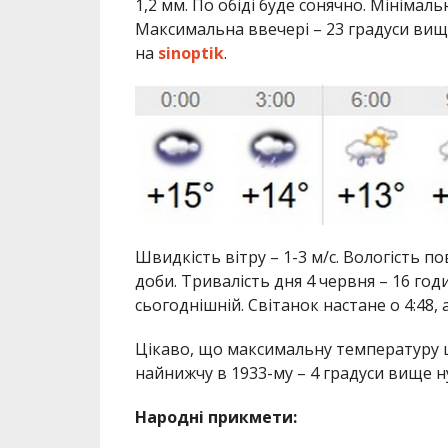
1,2 мм. По обіді буде сонячно. Мінімаль
Максимальна ввечері – 23 градуси вищ
на
sinoptіk
.
Швидкість вітру – 1-3 м/с. Вологість п
доби. Тривалість дня 4 червня – 16 год
сьогоднішній. Світанок настане о 4:48, а 
Цікаво, що максимальну температуру ць
найнижчу в 1933-му – 4 градуси вище н
Народні прикмети: