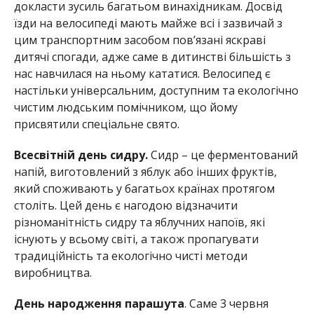
докласти зусиль багатьом винахідникам. Досвід
їзди на велосипеді мають майже всі і зазвичай з
цим транспортним засобом пов’язані яскраві
дитячі спогади, адже саме в дитинстві більшість з
нас навчилася на ньому кататися. Велосипед є
настільки універсальним, доступним та екологічно
чистим людським помічником, що йому
присвятили спеціальне свято.
Всесвітній день сидру.
Сидр – це ферментований
напій, виготовлений з яблук або інших фруктів,
який споживають у багатьох країнах протягом
століть. Цей день є нагодою відзначити
різноманітність сидру та яблучних напоїв, які
існують у всьому світі, а також пропагувати
традиційність та екологічно чисті методи
виробництва.
День народження парашута
. Саме 3 червня