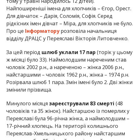
тому у травні народилось 12 дітей).
Найпоширеніші імена для хлопчиків – Єгор, Орест.
Для дівчаток – Дарія, Соломія, Софія. Серед
рідкісних імен дівчат – Міра, для хлопчиків не було.
Про це
Інформатору
розповіла начальниця
відділу ДРАЦС у Переяславі Вікторія Литовченко.
За цей період
шлюб уклали 17 пар
(торік у цьому
ж місяці було 33). Наймолодшим нареченим став
чоловік 2002 р.н., а нареченою – жінка 2006 р.н.,
найстаршими – чоловік 1962 р.н., жінка – 1974 р.н.
Розірвала шлюб 1 пара. Змін імені було 2. Дві жінки
змінили прізвища.
Минулого місяця
зареєстрували 83 смерті
(48
чоловіків та 35 жінок). Найстаршою із померлих у
Переяславі була 96-річна жінка, а наймолодшим –
17-річний хлопець. На території колишнього
Переяслав-Хмельницького району найстаршим