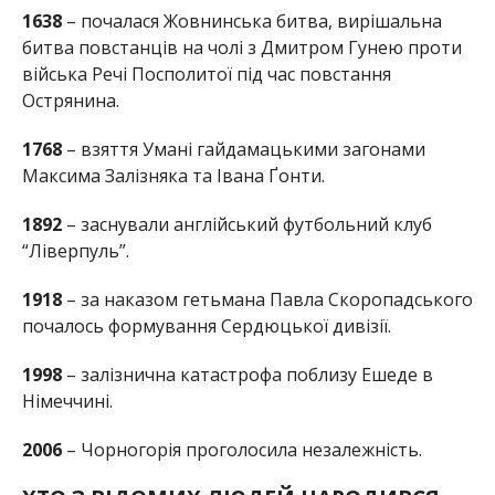
1638
– почалася Жовнинська битва, вирішальна
битва повстанців на чолі з Дмитром Гунею проти
війська Речі Посполитої під час повстання
Острянина.
1768
– взяття Умані гайдамацькими загонами
Максима Залізняка та Івана Ґонти.
1892
– заснували англійський футбольний клуб
“Ліверпуль”.
1918
– за наказом гетьмана Павла Скоропадського
почалось формування Сердюцької дивізії.
1998
– залізнична катастрофа поблизу Ешеде в
Німеччині.
2006
– Чорногорія проголосила незалежність.