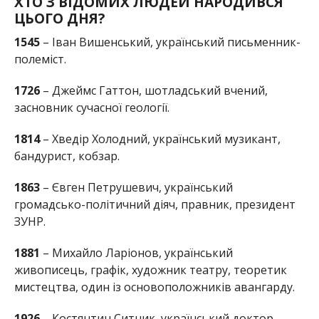
ХТО З ВІДОМИХ ЛЮДЕЙ НАРОДИВСЯ
ЦЬОГО ДНЯ?
1545
– Іван Вишенський, український письменник-
полеміст.
1726
– Джеймс Гаттон, шотладський вчений,
засновник сучасної геології.
1814
– Хведір Холодний, український музикант,
бандурист, кобзар.
1863
– Євген Петрушевич, український
громадсько-політичний діяч, правник, президент
ЗУНР.
1881
– Михайло Ларіонов, український
живописець, графік, художник театру, теоретик
мистецтва, один із основоположників авангарду.
1926
– Костянтин Ситник, український доктор