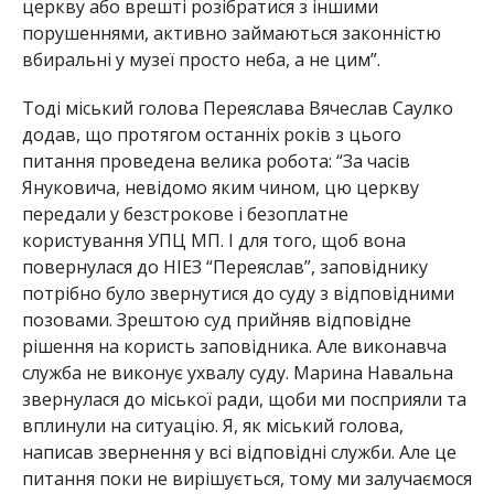
церкву або врешті розібратися з іншими
порушеннями, активно займаються законністю
вбиральні у музеї просто неба, а не цим”.
Тоді міський голова Переяслава Вячеслав Саулко
додав, що протягом останніх років з цього
питання проведена велика робота: “За часів
Януковича, невідомо яким чином, цю церкву
передали у безстрокове і безоплатне
користування УПЦ МП. І для того, щоб вона
повернулася до НІЕЗ “Переяслав”, заповіднику
потрібно було звернутися до суду з відповідними
позовами. Зрештою суд прийняв відповідне
рішення на користь заповідника. Але виконавча
служба не виконує ухвалу суду. Марина Навальна
звернулася до міської ради, щоби ми посприяли та
вплинули на ситуацію. Я, як міський голова,
написав звернення у всі відповідні служби. Але це
питання поки не вирішується, тому ми залучаємося