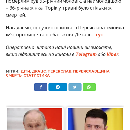
померлим був 95-річний чоловік, а наймолодшою
– 36-річна жінка. Торік у травні було стільки ж
смертей.
Нагадаємо, що у квітні жінка із Переяслава змінила
ім’я, прізвище та по батькові. Деталі –
тут
.
Оперативно читати наші новини ви зможете,
якщо підпишитесь на канали в
Telegram
або
Viber
.
МІТКИ:
ДІТИ
,
ДРАЦС
,
ПЕРЕЯСЛАВ
,
ПЕРЕЯСЛАВЩИНА
,
СМЕРТЬ
,
СТАТИСТИКА