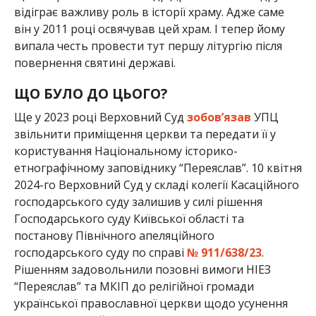
відіграє важливу роль в історії храму. Адже саме
він у 2011 році освячував цей храм. І тепер йому
випала честь провести тут першу літургію після
повернення святині державі.
ЩО БУЛО ДО ЦЬОГО?
Ще у 2023 році Верховний Суд
зобов’язав
УПЦ
звільнити приміщення церкви та передати її у
користування Національному історико-
етнографічному заповіднику “Переяслав”. 10 квітня
2024-го Верховний Суд у складі колегії Касаційного
господарського суду залишив у силі рішення
Господарського суду Київської області та
постанову Північного апеляційного
господарського суду по справі
№ 911/638/23
.
Рішенням задовольнили позовні вимоги НІЕЗ
“Переяслав” та МКІП до релігійної громади
української православної церкви щодо усунення