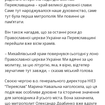
Переяславщина – край великої духовної слави.
Саме тут народжувалося наше духовенство, саме
тут була перша митрополія. Ми повинні це
пам’ятати.
Він також нагадав, що за останні роки до
Православної церкви України на Переяславщині
перейшли вже вісім храмів.
– Михайлівський храм повернувся сьогодні у лоно
Православної церкви України. Ми вдячні за цю
молитву, за цю літургію, яка, я вірю, відтепер
звучатиме тут завжди, – сказав міський голова.
Своєю чергою в.о. генерального директора НІЕЗ
“Переяслав” Марина Навальна наголосила, що ця
подія має особливе духовне та історичне значення
для заповідника й усього міста. Вона зазначила,
що митрополит Олександр Драбинко вже вдруге