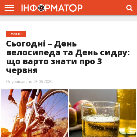
ГОЛОВНА
ЖИТТЯ
ВЛАДА
ГРОШІ
ТРЕШ
ПРО
ПРОЄКТ
ЖИТТЯ
Сьогодні – День
велосипеда та День сидру:
що варто знати про 3
червня
Опубліковано
03.06.2026