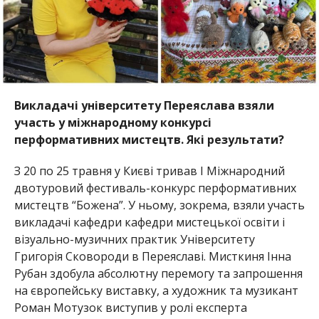
Викладачі університету Переяслава взяли
участь у міжнародному конкурсі
перформативних мистецтв. Які результати?
З 20 по 25 травня у Києві тривав І Міжнародний
двотуровий фестиваль-конкурс перформативних
мистецтв “Божена”. У ньому, зокрема, взяли участь
викладачі кафедри кафедри мистецької освіти і
візуально-музичних практик Університету
Григорія Сковороди в Переяславі. Мисткиня Інна
Рубан здобула абсолютну перемогу та запрошення
на європейську виставку, а художник та музикант
Роман Мотузок виступив у ролі експерта