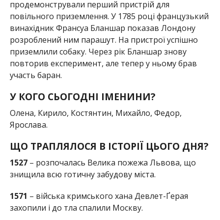
продемонстрували перший пристрій для
повільного приземлення. У 1785 році французький
винахідник Франсуа Бланшар показав Лондону
розроблений ним парашут. На пристрої успішно
приземлили собаку. Через рік Бланшар знову
повторив експеримент, але тепер у ньому брав
участь баран.
У КОГО СЬОГОДНІ ІМЕНИНИ?
Олена, Кирило, Костянтин, Михайло, Федор,
Ярослава.
ЩО ТРАПЛЯЛОСЯ В ІСТОРІЇ ЦЬОГО ДНЯ?
1527
– розпочалась Велика пожежа Львова, що
знищила всю готичну забудову міста.
1571
– війська кримського хана Девлет-Ґерая
захопили і до тла спалили Москву.