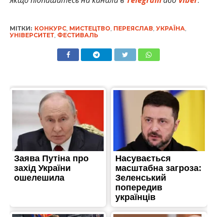
якщо підпишитесь на канали в
Telegram
або
Viber
.
МІТКИ:
КОНКУРС
,
МИСТЕЦТВО
,
ПЕРЕЯСЛАВ
,
УКРАЇНА
,
УНІВЕРСИТЕТ
,
ФЕСТИВАЛЬ