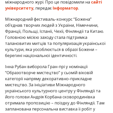
міжнародного журі. Про це повідомили на
сайті
університету
, передає
Інформатор
.
Міжнародний фестиваль-конкурс “Божена”
об’єднав творчих людей з України, Німеччини,
Франції, Польщі, Іспанії, Чехії, Фінляндії та Китаю.
Головною місією заходу стала підтримка
талановитих митців та популяризація української
культури, яка уособлюється в образі Божени –
берегині національної ідентичності.
Інна Рубан виборола Гран-прі у номінації
“Образотворче мистецтво” у сьомій віковій
категорії напряму декоративно-прикладне
мистецтво. За ініціативи Міжнародного
українського культурного центру у Фінляндії та
його голови Андрія Корбана сковородинівка
отримала пропозицію – поїздку до Фінляндії. Там
запланована персональна виставка її робіт у