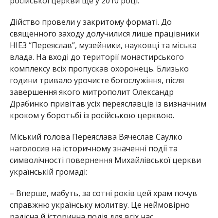
російської церкви ще у 2010 році.
Дійство провели у закритому форматі. До
священного заходу долучилися лише працівники
НІЕЗ “Переяслав”, музейники, науковці та міська
влада. На вході до території монастирського
комплексу всіх пропускав охоронець. Близько
години тривало урочисте богослужіння, після
завершення якого митрополит Олександр
Драбинко привітав усіх переяславців із визначним
кроком у боротьбі із російською церквою.
Міський голова Переяслава Вячеслав Саулко
наголосив на історичному значенні події та
символічності повернення Михайлівської церкви
українській громаді:
– Вперше, мабуть, за сотні років цей храм почув
справжню українську молитву. Це неймовірно
радісна й історична подія для всіх нас.