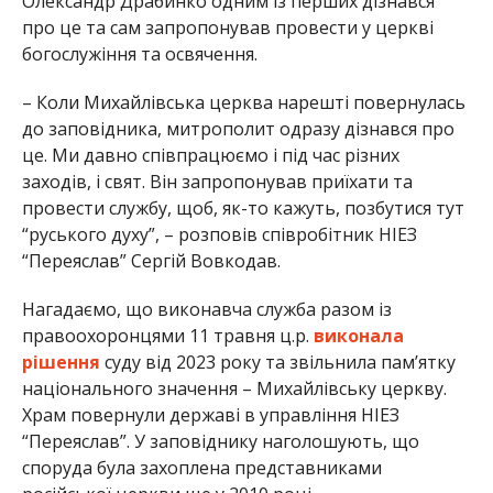
Олександр Драбинко одним із перших дізнався
про це та сам запропонував провести у церкві
богослужіння та освячення.
– Коли Михайлівська церква нарешті повернулась
до заповідника, митрополит одразу дізнався про
це. Ми давно співпрацюємо і під час різних
заходів, і свят. Він запропонував приїхати та
провести службу, щоб, як-то кажуть, позбутися тут
“руського духу”, – розповів співробітник НІЕЗ
“Переяслав” Сергій Вовкодав.
Нагадаємо, що виконавча служба разом із
правоохоронцями 11 травня ц.р.
виконала
рішення
суду від 2023 року та звільнила пам’ятку
національного значення – Михайлівську церкву.
Храм повернули державі в управління НІЕЗ
“Переяслав”. У заповіднику наголошують, що
споруда була захоплена представниками