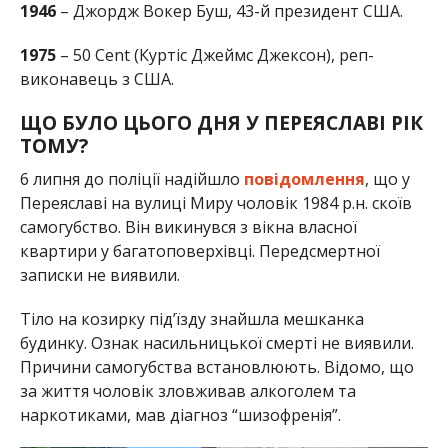
1946
– Джордж Вокер Буш, 43-й президент США.
1975
– 50 Cent (Куртіс Джеймс Джексон), реп-
виконавець з США.
ЩО БУЛО ЦЬОГО ДНЯ У ПЕРЕЯСЛАВІ РІК
ТОМУ?
6 липня до поліції надійшло
повідомлення
, що у
Переяславі на вулиці Миру чоловік 1984 р.н. скоїв
самогубство. Він викинувся з вікна власної
квартири у багатоповерхівці. Передсмертної
записки не виявили.
Тіло на козирку під’їзду знайшла мешканка
будинку. Ознак насильницької смерті не виявили.
Причини самогубства встановлюють. Відомо, що
за життя чоловік зловживав алкоголем та
наркотиками, мав діагноз “шизофренія”.