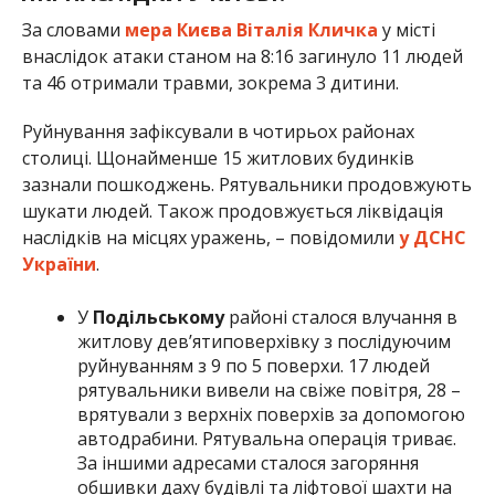
За словами
мера Києва Віталія Кличка
у місті
внаслідок атаки станом на 8:16 загинуло 11 людей
та 46 отримали травми, зокрема 3 дитини.
Руйнування зафіксували в чотирьох районах
столиці. Щонайменше 15 житлових будинків
зазнали пошкоджень. Рятувальники продовжують
шукати людей. Також продовжується ліквідація
наслідків на місцях уражень, – повідомили
у ДСНС
України
.
У
Подільському
районі сталося влучання в
житлову дев’ятиповерхівку з послідуючим
руйнуванням з 9 по 5 поверхи. 17 людей
рятувальники вивели на свіже повітря, 28 –
врятували з верхніх поверхів за допомогою
автодрабини. Рятувальна операція триває.
За іншими адресами сталося загоряння
обшивки даху будівлі та ліфтової шахти на