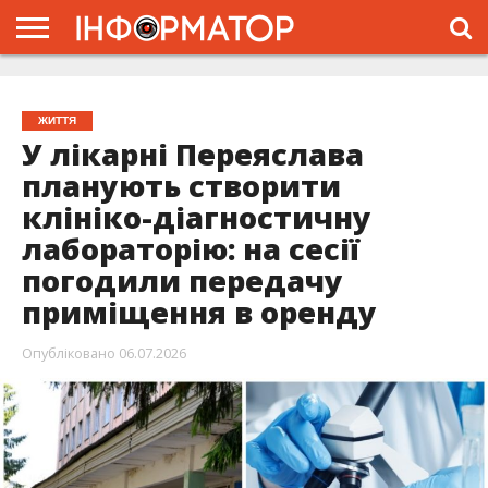
ГОЛОВНА
ЖИТТЯ
ВЛАДА
ГРОШІ
ТРЕШ
ПРО
ПРОЄКТ
ЖИТТЯ
У лікарні Переяслава
планують створити
клініко-діагностичну
лабораторію: на сесії
погодили передачу
приміщення в оренду
Опубліковано
06.07.2026