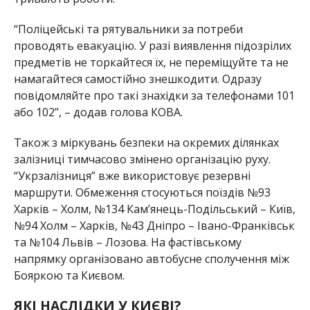
“Поліцейські та рятувальники за потреби
проводять евакуацію. У разі виявлення підозрілих
предметів не торкайтеся їх, не переміщуйте та не
намагайтеся самостійно знешкодити. Одразу
повідомляйте про такі знахідки за телефонами 101
або 102”, – додав голова КОВА.
Також з міркувань безпеки на окремих ділянках
залізниці тимчасово змінено організацію руху.
“Укрзалізниця” вже використовує резервні
маршрути. Обмеження стосуються поїздів №93
Харків – Холм, №134 Кам’янець-Подільський – Київ,
№94 Холм – Харків, №43 Дніпро – Івано-Франківськ
та №104 Львів – Лозова. На фастівському
напрямку організовано автобусне сполучення між
Бояркою та Києвом.
ЯКІ НАСЛІДКИ У КИЄВІ?