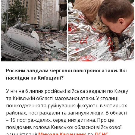
Росіяни завдали чергової повітряної атаки. Які
наслідки на Київщині?
У ніч на 6 липня російські війська завдали по Києву
та Київській області масованої атаки. У столиці
пошкодження та руйнування фіксують в чотирьох
районах, постраждали та загинули люди. В області
– 15 постраждалих, серед них дитина. Про це
повідомив голова Київської обласної військової
адміністрації
Микола Калашник
та
ДСНС