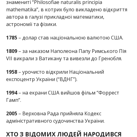
знамениті “Philosofiae naturalis principia
mathematika”, в котрих було викладено відкриття
автора в галузі прикладної математики,
астрономії та фізики.
1785
– долар став національною валютою США.
1809
– за наказом Наполеона Папу Римського Пія
VII викрали з Ватикану та вивезли до Гренобля.
1958
– урочисто відкрили Національний
експоцентр України (“ВДНГ”).
1994
– на екрани США вийшов фільм “Форрест
Гамп”.
2005
– Верховна Рада прийняла Кодекс
адміністративного судочинства України.
ХТО З ВІДОМИХ ЛЮДЕЙ НАРОДИВСЯ