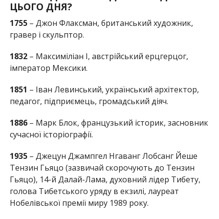
ЦЬОГО ДНЯ?
1755
– Джон Флаксман, британський художник,
гравер і скульптор.
1832
– Максиміліан I, австрійський ерцгерцог,
імператор Мексики.
1851
– Іван Левинський, український архітектор,
педагог, підприємець, громадський діяч.
1886
– Марк Блок, французький історик, засновник
сучасної історіографії.
1935
– Джецун Джампгел Нгаванг Лобсанг Йеше
Тензин Гьяцо (зазвичай скорочують до Тензин
Гьяцо), 14-й Далай-Лама, духовний лідер Тибету,
голова Тибетського уряду в екзилі, лауреат
Нобелівської премії миру 1989 року.