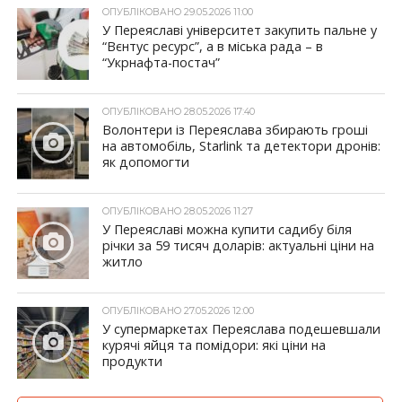
ОПУБЛІКОВАНО 29.05.2026 11:00
У Переяславі університет закупить пальне у
“Вєнтус ресурс”, а в міська рада – в
“Укрнафта-постач”
ОПУБЛІКОВАНО 28.05.2026 17:40
Волонтери із Переяслава збирають гроші
на автомобіль, Starlink та детектори дронів:
як допомогти
ОПУБЛІКОВАНО 28.05.2026 11:27
У Переяславі можна купити садибу біля
річки за 59 тисяч доларів: актуальні ціни на
житло
ОПУБЛІКОВАНО 27.05.2026 12:00
У супермаркетах Переяслава подешевшали
курячі яйця та помідори: які ціни на
продукти