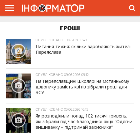
ГОЛОВНА
ГРОШІ
ЖИТТЯ
ВЛАДА
ГРОШІ
ТРЕШ
ПРО
ПРОЄКТ
ОПУБЛІКОВАНО 11.06.2026 11:49
Питання тижня: скільки заробляють жителі
Переяслава
ОПУБЛІКОВАНО 09.06.2026 09:12
На Переяславщині школярі на Останньому
дзвонику замість квітів зібрали гроші для
ЗСУ
ОПУБЛІКОВАНО 03.06.2026 16:15
Як розподілили понад 102 тисячі гривень,
які зібрали під час благодійної акції “Одягни
вишиванку – підтримай захисника”