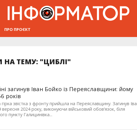
ПРО ПРОЄКТ
 НА ТЕМУ: "ЦИБЛІ"
йні загинув Іван Бойко із Переяславщини: йому
56 років
 гірка звістка з фронту прийшла на Переяславщину. Загинув Іва
9 вересня 2024 року, виконуючи військовий обов’язок, біля
ого пункту Галицинівка...