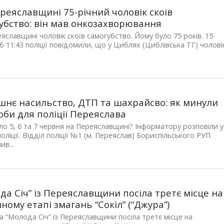
реяславщині 75-річний чоловік скоїв
убство: він мав онкозахворювання
яславщині чоловік скоїв самогубство. Йому було 75 років. 15
б 11:43 поліції повідомили, що у Циблях (Циблівська ТГ) чолові
нє насильство, ДТП та шахрайсво: як минули
оби для поліції Переяслава
ло 5, 6 та 7 червня на Переяславщині? Інформатору розповіли у
 поліції. Відділ поліції №1 (м. Переяслав) Бориспільського РУП
ив...
да Січ” із Переяславщини посіла третє місце на
ному етапі змагань “Сокіл” (“Джура”)
 “Молода Січ” із Переяславщини посіла третє місце на