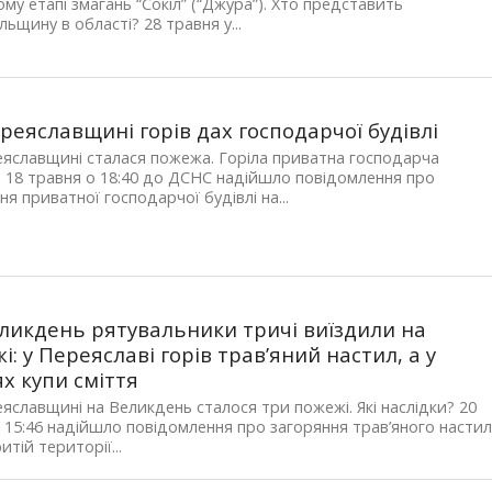
му етапі змагань “Сокіл” (“Джура”). Хто представить
льщину в області? 28 травня у...
реяславщині горів дах господарчої будівлі
яславщині сталася пожежа. Горіла приватна господарча
. 18 травня о 18:40 до ДСНС надійшло повідомлення про
ня приватної господарчої будівлі на...
ликдень рятувальники тричі виїздили на
і: у Переяславі горів трав’яний настил, а у
х купи сміття
яславщині на Великдень сталося три пожежі. Які наслідки? 20
о 15:46 надійшло повідомлення про загоряння трав’яного настил
итій території...