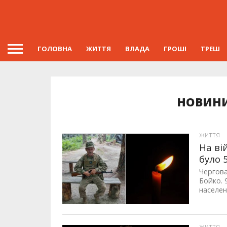
ГОЛОВНА
ЖИТТЯ
ВЛАДА
ГРОШІ
ТРЕШ
НОВИНИ
ЖИТТЯ
На ві
було 
Чергова
Бойко. 
населен