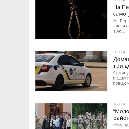
ЖИТТЯ
На Пе
самог
На Пере
липня о
1949...
ЖИТТЯ
Домаш
три д
Як мину
відділі
повідом
ЖИТТЯ
“Моло
район
Команда