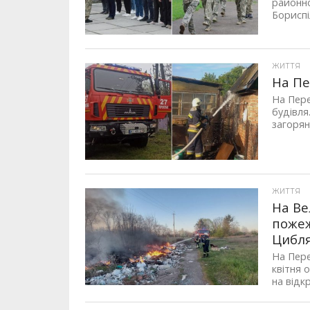
районно
Бориспі
ЖИТТЯ
На Пе
На Пере
будівля
загорян
ЖИТТЯ
На Ве
пожеж
Цибля
На Пере
квітня 
на відкр