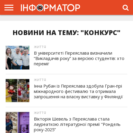
ГОЛОВНА
ЖИТТЯ
ВЛАДА
ГРОШІ
ТРЕШ
ПРО
ПРОЄКТ
НОВИНИ НА ТЕМУ: "КОНКУРС"
ЖИТТЯ
В університеті Переяслава визначили
“Викладачів року” за версією студентів: хто
переміг
ЖИТТЯ
Інна Рубан із Переяслава здобула Гран-прі
міжнародного фестивалю та отримала
запрошення на власну виставку у Фінляндії
ЖИТТЯ
Вікторія Шевель з Переяслава стала
лауреаткою літературної премії “Рондель
року-2025”