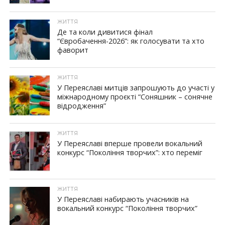
ЖИТТЯ
Де та коли дивитися фінал
“Євробачення-2026”: як голосувати та хто
фаворит
ЖИТТЯ
У Переяславі митців запрошують до участі у
міжнародному проєкті “Соняшник – сонячне
відродження”
ЖИТТЯ
У Переяславі вперше провели вокальний
конкурс “Покоління творчих”: хто переміг
ЖИТТЯ
У Переяславі набирають учасників на
вокальний конкурс “Покоління творчих”