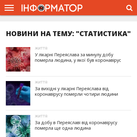
ГОЛОВНА
ЖИТТЯ
ВЛАДА
ГРОШІ
ТРЕШ
ПРО
ПРОЄКТ
НОВИНИ НА ТЕМУ: "СТАТИСТИКА"
ЖИТТЯ
У лікарні Переяслава за минулу добу
померла людина, у якої був коронавірус
ЖИТТЯ
За вихідні у лікарні Переяслава від
коронавірусу померли чотири людини
ЖИТТЯ
За добу в Переяславі від коронавірусу
померла ще одна людина