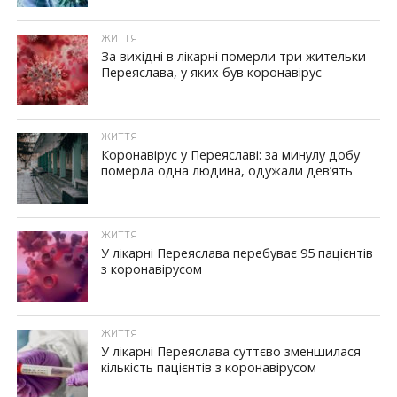
ЖИТТЯ
За вихідні в лікарні померли три жительки
Переяслава, у яких був коронавірус
ЖИТТЯ
Коронавірус у Переяславі: за минулу добу
померла одна людина, одужали дев’ять
ЖИТТЯ
У лікарні Переяслава перебуває 95 пацієнтів
з коронавірусом
ЖИТТЯ
У лікарні Переяслава суттєво зменшилася
кількість пацієнтів з коронавірусом