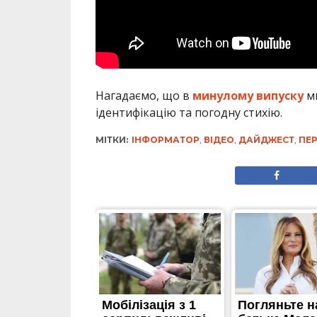
Нагадаємо, що в
минулому випуску
ми
ідентифікацію та погодну стихію.
МІТКИ:
ІНФОРМАТОР
,
ВІДЕО
,
ДАЙДЖЕСТ
,
ПЕ