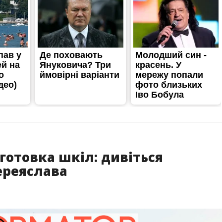
ідготовка шкіл: дивіться
ереяслава