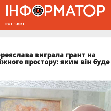
ПРО ПРОЄКТ
ереяслава виграла грант на
жного простору: яким він буде