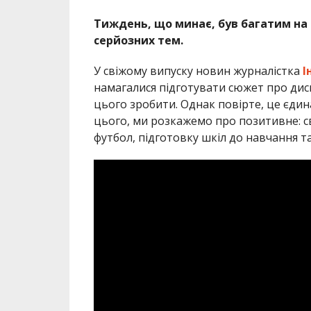
Тиждень, що минає, був багатим на 
серйозних тем.
У свіжому випуску новин журналістка
І
намагалися підготувати сюжет про дис
цього зробити. Однак повірте, це єдина 
цього, ми розкажемо про позитивне: св
футбол, підготовку шкіл до навчання т