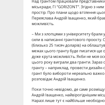
Над грантом працювали представники м
міськради, ГІ “GORIZONT”. Згідно з ни
простір. Про плани щодо втілення цьо
Переяслава Андрій Іващенко, який брав
можливість.
– Ми з хлопцями з університету брали у
сили в написанні грантового проєкту. С
(близько 25 тисяч доларів) на облашту
межах цього гранту буде писатися ще о
дуже крута можливість. Якби не моя осн
цього року виграли два гранти. Зараз 
гранту – наприклад, провести дизайн-
грант було вибороти нереально важко 
розповідає Андрій Іващенко.
Поки точно невідомо, де саме розміщу
Андрій Іващенко, найвірогіднішим мі
Наразі лише тут є найбільше необхідно