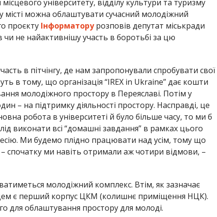
ісцевого університету, відділу культури та туризму
м у місті можна облаштувати сучасний молодіжний
го проєкту
Інформатору
розповів депутат міськради
 чи не найактивнішу участь в боротьбі за цю
часть в пітчінгу, де нам запропонували спробувати свої
уть в тому, що організація “IREX in Ukraine” дає кошти
вання молодіжного простору в Переяславі. Потім у
дин – на підтримку діяльності простору. Насправді, це
овна робота в університеті й було більше часу, то ми б
слід виконати всі “домашні завдання” в рамках цього
сесію. Ми будемо плідно працювати над усім, тому що
– спочатку ми навіть отримали аж чотири відмови, –
ватиметься молодіжний комплекс. Втім, як зазначає
сцем є перший корпус ЦКМ (колишнє приміщення НЦК).
го для облаштування простору для молоді.