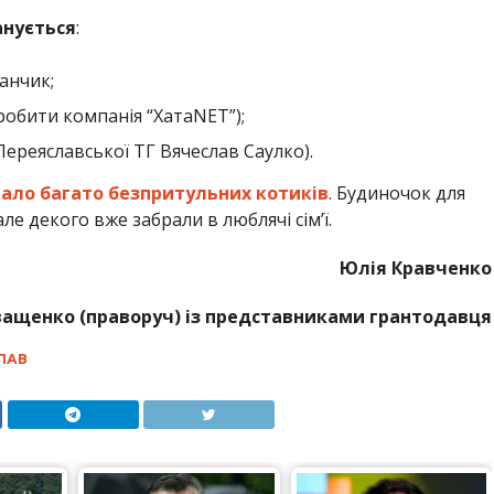
анується
:
анчик;
зробити компанія “ХатаNET”);
Переяславської ТГ Вячеслав Саулко).
тало багато безпритульних котиків
. Будиночок для
ле декого вже забрали в люблячі сім’ї.
Юлія Кравченко
Іващенко (праворуч) із представниками грантодавця
ЛАВ