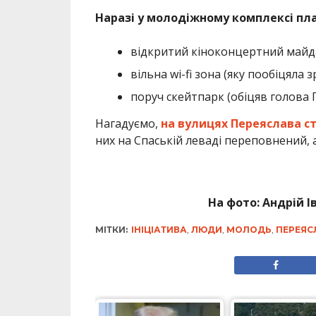
Наразі у молодіжному комплексі пл
відкритий кіноконцертний майд
вільна wi-fi зона (яку пообіцяла 
поруч скейтпарк (обіцяв голова 
Нагадуємо,
на вулицях Переяслава с
них на Спаській леваді переповнений, а
На фото: Андрій 
МІТКИ:
ІНІЦІАТИВА
,
ЛЮДИ
,
МОЛОДЬ
,
ПЕРЕЯС