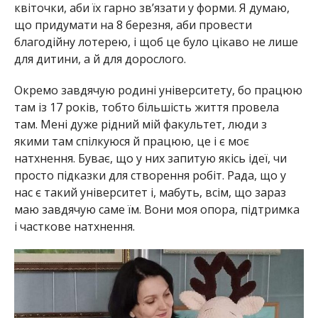
квіточки, аби їх гарно зв’язати у форми. Я думаю,
що придумати на 8 березня, аби провести
благодійну лотерею, і щоб це було цікаво не лише
для дитини, а й для дорослого.
Окремо завдячую родині університету, бо працюю
там із 17 років, тобто більшість життя провела
там. Мені дуже рідний мій факультет, люди з
якими там спілкуюся й працюю, це і є моє
натхнення. Буває, що у них запитую якісь ідеї, чи
просто підказки для створення робіт. Рада, що у
нас є такий університет і, мабуть, всім, що зараз
маю завдячую саме їм. Вони моя опора, підтримка
і часткове натхнення.