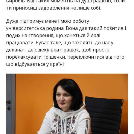
виробів. Від таких моментів на душі радісно, коли
ти приносиш задоволення не лише собі.
Дуже підтримує мене і мою роботу
університетська родина. Вона дає такий позитив і
подих на створення, що хочеться й далі
працювати. Буває таке, що заходять до нас у
деканат, де є декілька іграшок, щоб просто
порелаксувати трішечки, переключитися від того,
що відбувається у країні.