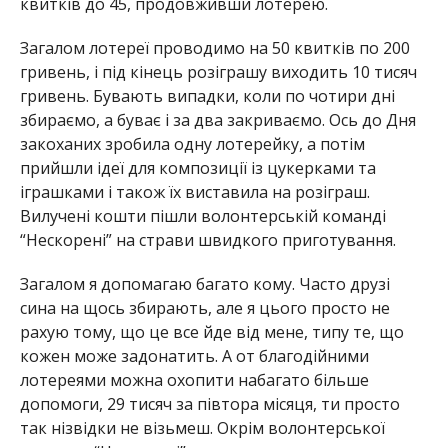
квитків до 45, продовживши лотерею.
Загалом лотереї проводимо на 50 квитків по 200
гривень, і під кінець розіграшу виходить 10 тисяч
гривень. Бувають випадки, коли по чотири дні
збираємо, а буває і за два закриваємо. Ось до Дня
закоханих зробила одну лотерейку, а потім
прийшли ідеї для композиції із цукерками та
іграшками і також їх виставила на розіграш.
Вилучені кошти пішли волонтерській команді
“Нескорені” на страви швидкого приготування.
Загалом я допомагаю багато кому. Часто друзі
сина на щось збирають, але я цього просто не
рахую тому, що це все йде від мене, типу те, що
кожен може задонатить. А от благодійними
лотереями можна охопити набагато більше
допомоги, 29 тисяч за півтора місяця, ти просто
так нізвідки не візьмеш. Окрім волонтерської