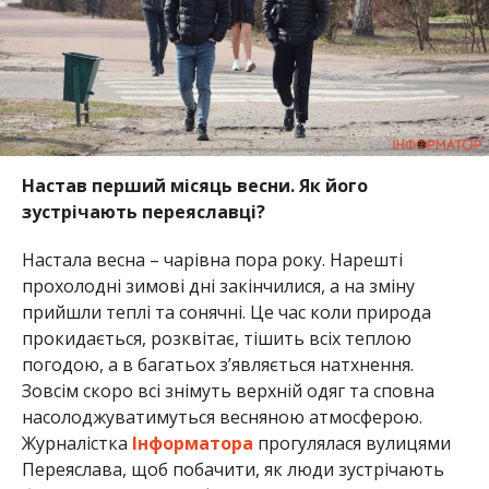
Настав перший місяць весни. Як його
зустрічають переяславці?
Настала весна – чарівна пора року. Нарешті
прохолодні зимові дні закінчилися, а на зміну
прийшли теплі та сонячні. Це час коли природа
прокидається, розквітає, тішить всіх теплою
погодою, а в багатьох з’являється натхнення.
Зовсім скоро всі знімуть верхній одяг та сповна
насолоджуватимуться весняною атмосферою.
Журналістка
Інформатора
прогулялася вулицями
Переяслава, щоб побачити, як люди зустрічають