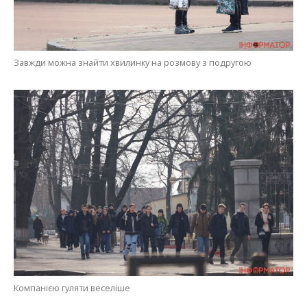
Завжди можна знайти хвилинку на розмову з подругою
Компанією гуляти веселіше