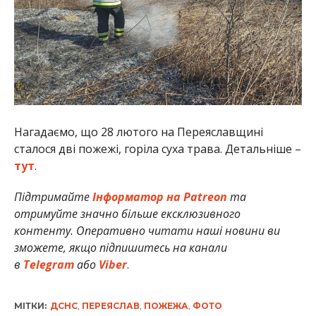
Нагадаємо, що 28 лютого на Переяславщині
сталося дві пожежі, горіла суха трава. Детальніше –
тут
.
Підтримайте
Інформатор на Patreon
та
отримуйте значно більше ексклюзивного
контенту. Оперативно читати наші новини ви
зможете, якщо підпишитесь на канали
в
Telegram
або
Viber
.
МІТКИ:
ДСНС
,
ПЕРЕЯСЛАВ
,
ПОЖЕЖА
,
ФОТО