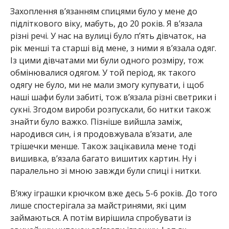
Захоплення в’язанням спицями було у мене до
підліткового віку, мабуть, до 20 років. Я в’язала
різні речі. У нас на вулиці було п’ять дівчаток, на
рік менші та старші від мене, з ними я в’язала одяг.
Із цими дівчатами ми були одного розміру, тож
обмінювалися одягом. У той період, як такого
одягу не було, ми не мали змогу купувати, і щоб
наші шафи були забиті, тож в’язала різні светрики і
сукні. Згодом вироби розпускали, бо нитки також
знайти було важко. Пізніше вийшла заміж,
народився син, і я продовжувала в’язати, але
трішечки менше. Також зацікавила мене тоді
вишивка, в’язала багато вишитих картин. Ну і
паралельно зі мною завжди були спиці і нитки.
В’яжу іграшки крючком вже десь 5-6 років. До того
лише спостерігала за майстринями, які цим
займаються. А потім вирішила спробувати із