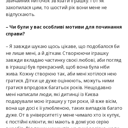
звичайних ниточок зв’язати іграшку. І от як
захопилася цим, то шостий рік вони мене не
відпускають.
– Чи були у вас особливі мотиви для починання
справи?
– Я завжди шукаю щось цікаве, що подобалося би
не лише мені, а й діткам. Створюючи іграшку
завжди вкладаю частинку своєї любові, аби погляд
в іграшці був прекрасний, щоб вона була ніби
жива. Кожну створюю так, аби мені хотілося нею
гратися. Дітки це дуже оцінюють, можуть ними
гратися впродовж багатьох років. Нещодавно
мені написали люди, які дитинці із Києва
подарували мою іграшку у три роки, їй вже вісім,
вона ще досі є її улюбленою, таких випадків багато
дуже. От в університеті у мене чимало хто їх купує,
є постійні клієнти, які мають в домі усю серію