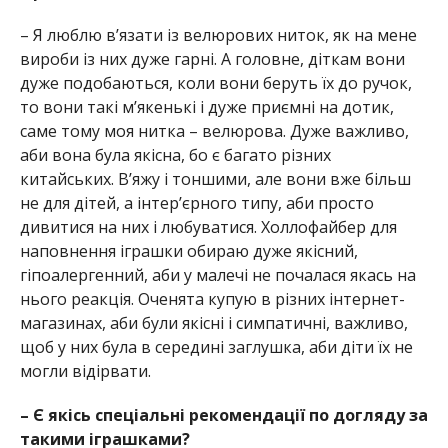
– Я люблю в’язати із велюрових ниток, як на мене
вироби із них дуже гарні. А головне, діткам вони
дуже подобаються, коли вони беруть їх до ручок,
то вони такі м’якенькі і дуже приємні на дотик,
саме тому моя нитка – велюрова. Дуже важливо,
аби вона була якісна, бо є багато різних
китайських. В’яжу і тоншими, але вони вже більш
не для дітей, а інтер’єрного типу, аби просто
дивитися на них і любуватися. Холлофайбер для
наповнення іграшки обираю дуже якісний,
гіпоалергенний, аби у малечі не почалася якась на
нього реакція. Оченята купую в різних інтернет-
магазинах, аби були якісні і симпатичні, важливо,
щоб у них була в середині заглушка, аби діти їх не
могли відірвати.
– Є якісь спеціальні рекомендації по догляду за
такими іграшками?