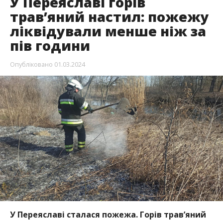
У Переяславі горів
трав’яний настил: пожежу
ліквідували менше ніж за
пів години
Опубліковано
01.03.2024
У Переяславі сталася пожежа. Горів трав’яний