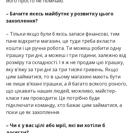
його просто не помічаю.
– Бачите якесь майбутнє у розвитку цього
захоплення?
– Тільки якщо були б якісь запаси фінансові, тим
паче відкрити магазин, це туди треба вкласти
кошти і це ручна робота. Ти можеш робити одну
іграшку три дні, а можеш і три години, залежно від
розміру та складності. І я ж не продам цю іграшку,
яку в’яжу за три дні за три тисячі гривень. Якщо
цим займатися, то в цьому магазині мають бути
не лише в’язані іграшки, а й багато всякого різного,
що цікавить наших людей, можливо, майстер-
класи там проводити. Це потрібно буде
підключати команду, хто бажає цим займатися, а
поки це як захоплення.
– Чи є у вас цілі або мрії, які ви хотіли б
досягти?