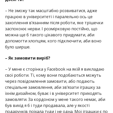
– Не зможу так масштабно розвиватися, адже
працюю в університеті і паралельно ось це
захоплення в’язанням після роботи, яке трішечки
заспокоює нерви. І розмірковую постійно, що
можна ще б такого цікавого придумати, аби
допомогти хлопцям, кого підключити, аби воно
було ширше.
– Як замовити виріб?
– У мене є сторінка у Facebook на якій я викладаю
свої роботи. Ті, кому вони подобаються можуть
через повідомлення замовити, або подають
спеціальне замовлення, аби зв’язати іграшку за
їхнім дизайном, буває і в університет приходять
замовляти. За кордоном у мене такого немає, аби
був вихід я б і туди продавала, але у якості
подарунків поїхала туди і не одна. Мої іграшки є по