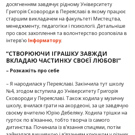
досягненням завдячує рідному Університету
Григорія Сковороди в Переяславі в якому працює
старшим викладачем на факультеті Мистецтва,
менеджменту, педагогіки і психології. Детальніше
про своє захоплення та волонтерство розповіла в
інтерв’ю
Інформатору
.
“СТВОРЮЮЧИ ІГРАШКУ ЗАВЖДИ
ВКЛАДАЮ ЧАСТИНКУ СВОЄЇ ЛЮБОВІ”
– Розкажіть про себе
– Я народилася у Переяславі. Закінчила тут школу
№4, згодом вступила до Університету Григорія
Сковороди у Переяславі. Також ходила у музичну
школу, вчилася грати на акордеоні, за це завдячую
своєму вчителю Юрію Дебеляку. Ходила трішки на
гурток по в’язанню, тобто творча із самого
дитинства. Починала із в’язання спицями, потім
займалася вишивкою і в’язанням крючком у різних