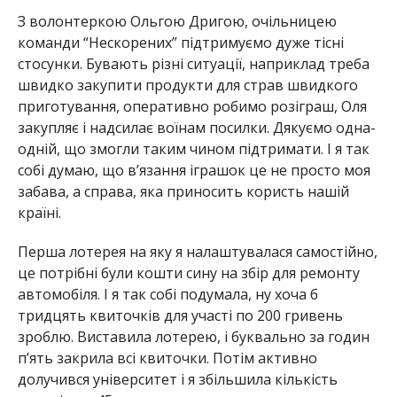
З волонтеркою Ольгою Дригою, очільницею
команди “Нескорених” підтримуємо дуже тісні
стосунки. Бувають різні ситуації, наприклад треба
швидко закупити продукти для страв швидкого
приготування, оперативно робимо розіграш, Оля
закупляє і надсилає воїнам посилки. Дякуємо одна-
одній, що змогли таким чином підтримати. І я так
собі думаю, що в’язання іграшок це не просто моя
забава, а справа, яка приносить користь нашій
країні.
Перша лотерея на яку я налаштувалася самостійно,
це потрібні були кошти сину на збір для ремонту
автомобіля. І я так собі подумала, ну хоча б
тридцять квиточків для участі по 200 гривень
зроблю. Виставила лотерею, і буквально за годин
п’ять закрила всі квиточки. Потім активно
долучився університет і я збільшила кількість