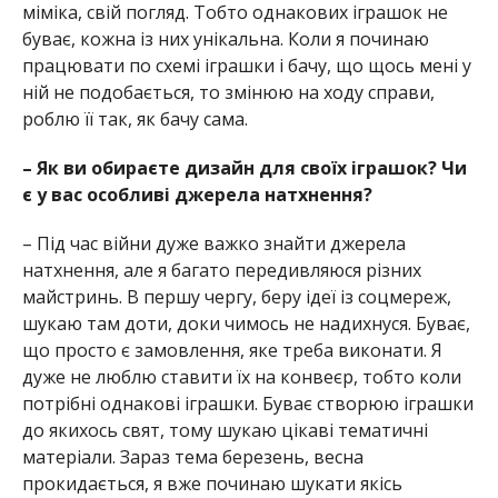
міміка, свій погляд. Тобто однакових іграшок не
буває, кожна із них унікальна. Коли я починаю
працювати по схемі іграшки і бачу, що щось мені у
ній не подобається, то змінюю на ходу справи,
роблю її так, як бачу сама.
– Як ви обираєте дизайн для своїх іграшок? Чи
є у вас особливі джерела натхнення?
– Під час війни дуже важко знайти джерела
натхнення, але я багато передивляюся різних
майстринь. В першу чергу, беру ідеї із соцмереж,
шукаю там доти, доки чимось не надихнуся. Буває,
що просто є замовлення, яке треба виконати. Я
дуже не люблю ставити їх на конвеєр, тобто коли
потрібні однакові іграшки. Буває створюю іграшки
до якихось свят, тому шукаю цікаві тематичні
матеріали. Зараз тема березень, весна
прокидається, я вже починаю шукати якісь