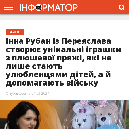
ГОЛОВНА
ЖИТТЯ
ВЛАДА
ГРОШІ
ТРЕШ
ПРО
ПРОЄКТ
ЖИТТЯ
Інна Рубан із Переяслава
створює унікальні іграшки
з плюшевої пряжі, які не
лише стають
улюбленцями дітей, а й
допомагають війську
Опубліковано
01.03.2024