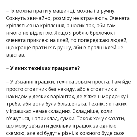
– Їх можна прати у машинці, можна і в ручну.
Сохнуть звичайно, розміру не втрачають. Оченята
кріпляться на кріплення, а носик так, аби там
нічого не відлетіло. Якщо я роблю брелочок і
оченята приклею на клей, то попереджаю людей,
що краще прати їх в ручну, аби в пралці клей не
відстав.
– У яких техніках працюєте?
– У в’язанні іграшки, техніка зовсім проста. Там йде
просто стовпчик без накиду, або є стовпчик з
накидом у деяких варіантах, де в’яжеш мордочку і
треба, аби вона була більшенька. Технік, як таких,
у іграшках немає складних. Складніше, коли
в’яжуться, наприклад, сумки. Також хочу сказати,
що можу зв’язати декілька іграшок за однією
схемою, але всі будуть різні, в кожного буде своя