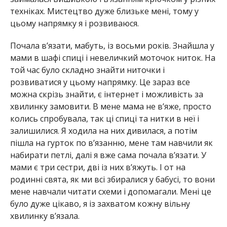
техніках. Мистецтво дуже близьке мені, тому у
цьому напрямку я і розвиваюся.
Почала в’язати, мабуть, із восьми років. Знайшла у
мами в шафі спиці і невеличкий моточок ниток. На
той час було складно знайти ниточки і
розвиватися у цьому напрямку. Це зараз все
можна скрізь знайти, є інтернет і можливість за
хвилинку замовити. В мене мама не в’яже, просто
колись спробувала, так ці спиці та нитки в неї і
залишилися. Я ходила на них дивилася, а потім
пішла на гурток по в’язанню, мене там навчили як
набирати петлі, далі я вже сама почала в’язати. У
мами є три сестри, дві із них в’яжуть. І от на
родинні свята, як ми всі збиралися у бабусі, то вони
мене навчали читати схеми і допомагали. Мені це
було дуже цікаво, я із захватом кожну вільну
хвилинку в’язала.