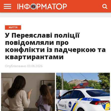
ГОЛОВНА
ЖИТТЯ
ВЛАДА
ГРОШІ
ТРЕШ
ПРО
ПРОЄКТ
ЖИТТЯ
У Переяславі поліції
повідомляли про
конфлікти із падчеркою та
квартирантами
Опубліковано
03.06.2026