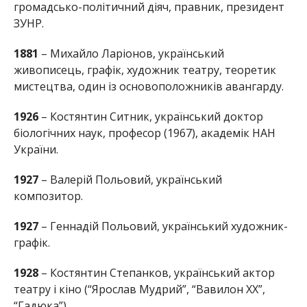
громадсько-політичний діяч, правник, президент
ЗУНР.
1881
– Михайло Ларіонов, український
живописець, графік, художник театру, теоретик
мистецтва, один із основоположників авангарду.
1926
– Костянтин Ситник, український доктор
біологічних наук, професор (1967), академік НАН
України.
1927
– Валерій Польовий, український
композитор.
1927
– Геннадій Польовий, український художник-
графік.
1928
– Костянтин Степанков, український актор
театру і кіно (“Ярослав Мудрий”, “Вавилон ХХ”,
“Гадюка”).