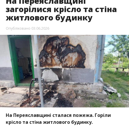
На Переяславщині
загорілися крісло та стіна
житлового будинку
Опубліковано
03.06.2026
На Переяславщині сталася пожежа. Горіли
крісло та стіна житлового будинку.