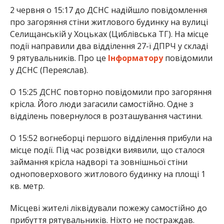
2 червня о 15:17 до ДСНС надійшло повідомлення
про загоряння стіни житлового будинку на вулиці
Селищанській у Хоцьках (Циблівська ТГ). На місце
події направили два відділення 27-ї ДПРЧ у складі
9 рятувальників. Про це
Інформатору
повідомили
у ДСНС (Переяслав).
О 15:25 ДСНС повторно повідомили про загоряння
крісла. Його люди загасили самостійно. Одне з
відділень повернулося в розташування частини.
О 15:52 вогнеборці першого відділення прибули на
місце події. Під час розвідки виявили, що сталося
займання крісла надворі та зовнішньої стіни
одноповерхового житлового будинку на площі 1
кв. метр.
Місцеві жителі ліквідували пожежу самостійно до
прибуття рятувальників. Ніхто не постраждав.