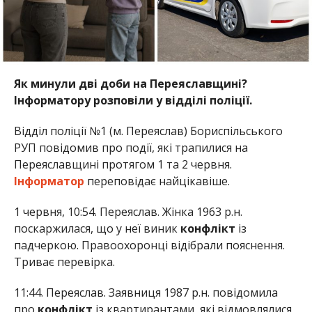
Як минули дві доби на Переяславщині?
Інф
орматору розповіли у відділі поліції.
Відділ поліції №1 (м. Переяслав) Бориспільського
РУП повідомив про події, які трапилися на
Переяславщині протягом 1 та 2 червня.
Інформатор
переповідає найцікавіше.
1 червня, 10:54. Переяслав. Жінка 1963 р.н.
поскаржилася, що у неї виник
конфлікт
із
падчеркою. Правоохоронці відібрали пояснення.
Триває перевірка.
11:44. Переяслав. Заявниця 1987 р.н. повідомила
про
конфлікт
із квартирантами, які відмовлялися