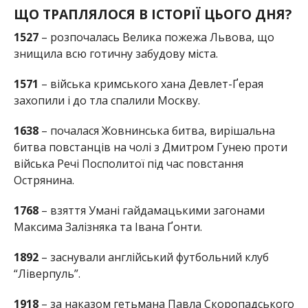
ЩО ТРАПЛЯЛОСЯ В ІСТОРІЇ ЦЬОГО ДНЯ?
1527
– розпочалась Велика пожежа Львова, що
знищила всю готичну забудову міста.
1571
– війська кримського хана Девлет-Ґерая
захопили і до тла спалили Москву.
1638
– почалася Жовнинська битва, вирішальна
битва повстанців на чолі з Дмитром Гунею проти
війська Речі Посполитої під час повстання
Острянина.
1768
– взяття Умані гайдамацькими загонами
Максима Залізняка та Івана Ґонти.
1892
– заснували англійський футбольний клуб
“Ліверпуль”.
1918
– за наказом гетьмана Павла Скоропадського