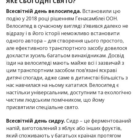
ЯКЕ СЬОГОДНІ СВЯТО?
Всесвітній день велосипеда.
Встановили цю
подію у 2018 році рішенням Генасамблеї ООН.
Велосипед в сучасному вигляді з’явився далеко не
відразу і в його історії неможливо встановити
одного автора – для створення цього простого,
але ефективного транспортного засобу довелося
докласти зусиль багатьом винахідникам. Досвід
їзди на велосипеді мають майже всі і зазвичай з
цим транспортним засобом пов’язані яскраві
дитячі спогади, адже саме в дитинстві більшість з
нас навчилася на ньому кататися. Велосипед є
настільки універсальним, доступним та екологічно
чистим людським помічником, що йому
присвятили спеціальне свято.
Всесвітній день сидру.
Сидр – це ферментований
напій, виготовлений з яблук або інших фруктів,
який споживають у багатьох країнах протягом