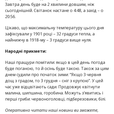
Завтра день буде на 2 хвилини довшим, ніж
сьогоднішній. Світанок настане о 4:48, а захід – о
20:56.
Цікаво, що максимальну температуру цього дня
зафіксували у 1901 році – 32 градуси тепла, а
найнижчу в 1918-му – 3 градуси вище нуля.
Народні прикмети:
Наші пращури помітили: якщо в цей день погода
буде поганою, то й осінь буде такою. Також за цим
днем судили про початок зими: “Якщо 3 червня
дощ з градом, то 3 грудня – сніг з крупою”. У цей
час уже відцвітають сади. Продовжує квітнути
малина, шипшина, горобина. Можуть з’явитись і
перші гриби: червоноголовці, підберезовики, білі.
Оперативно читати наші новини ви зможете,