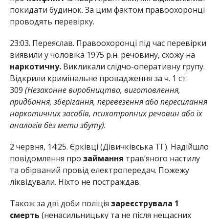
покидати будинок. За цим фактом правоохоронці
проводять перевірку.
23:03. Переяслав. Правоохоронці під час перевірки
виявили у чоловіка 1975 р.н. речовину, схожу на
наркотичну.
Викликали слідчо-оперативну групу.
Відкрили кримінальне провадження за ч. 1 ст.
309
(Незаконне виробництво, виготовлення,
придбання, зберігання, перевезення або пересилання
наркотичних засобів, психотропних речовин або їх
аналогів без мети збуту).
2 червня, 14:25. Єрківці (Дівичківська ТГ). Надійшло
повідомлення про
займання
трав’яного настилу
та обірваний провід електропередач. Пожежу
ліквідували. Ніхто не постраждав.
Також за дві доби поліція
зареєструвала 1
смерть
(ненасильницьку та не після нещасних