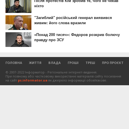
ГОЛОВНА
ЖИТТЯ
ВЛАДА
ГРОШІ
ТРЕШ
ПРО ПРОЄКТ
© 2007-2022 Інформатор - Регіональне інтернет-видання.
При повному або частковому використанні матеріалів сайту посилання
на сайт
ps.informator.ua
як джерело інформації обов'язкове.