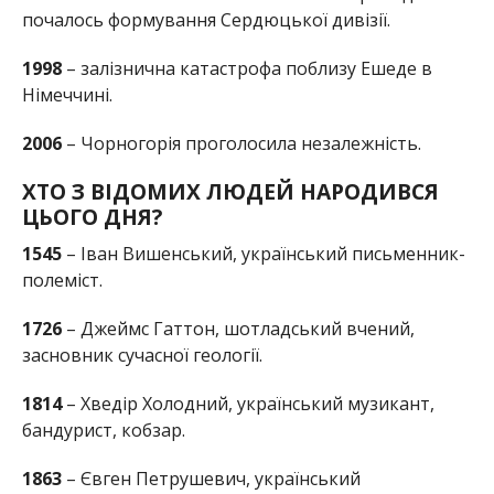
почалось формування Сердюцької дивізії.
1998
– залізнична катастрофа поблизу Ешеде в
Німеччині.
2006
– Чорногорія проголосила незалежність.
ХТО З ВІДОМИХ ЛЮДЕЙ НАРОДИВСЯ
ЦЬОГО ДНЯ?
1545
– Іван Вишенський, український письменник-
полеміст.
1726
– Джеймс Гаттон, шотладський вчений,
засновник сучасної геології.
1814
– Хведір Холодний, український музикант,
бандурист, кобзар.
1863
– Євген Петрушевич, український