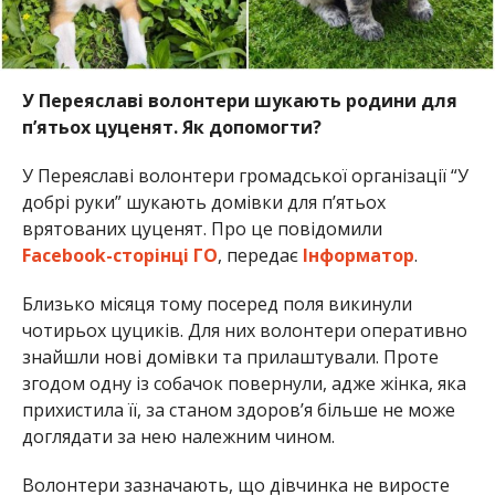
У Переяславі волонтери шукають родини для
п’ятьох цуценят. Як допомогти?
У Переяславі волонтери громадської організації “У
добрі руки” шукають домівки для п’ятьох
врятованих цуценят. Про це повідомили
Facebook-сторінці ГО
, передає
Інформатор
.
Близько місяця тому посеред поля викинули
чотирьох цуциків. Для них волонтери оперативно
знайшли нові домівки та прилаштували. Проте
згодом одну із собачок повернули, адже жінка, яка
прихистила її, за станом здоров’я більше не може
доглядати за нею належним чином.
Волонтери зазначають, що дівчинка не виросте