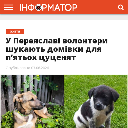
ГОЛОВНА
ЖИТТЯ
ВЛАДА
ГРОШІ
ТРЕШ
ПРО
ПРОЄКТ
ЖИТТЯ
У Переяславі волонтери
шукають домівки для
п’ятьох цуценят
Опубліковано
03.06.2026