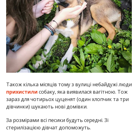
Також кілька місяців тому з вулиці небайдужі люди
прихистили
собаку, яка виявилася вагітною. Тож
зараз для чотирьох цуценят (один хлопчик та три
дівчинки) шукають нові домівки.
За розмірами всі песики будуть середні. Зі
стерилізацією дівчат допоможуть.