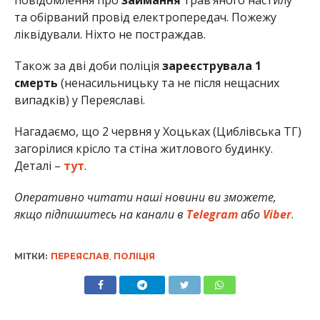
повідомлення про
займання
трав’яного настилу
та обірваний провід електропередач. Пожежу
ліквідували. Ніхто не постраждав.
Також за дві доби поліція
зареєструвала 1
смерть
(ненасильницьку та не після нещасних
випадків) у Переяславі.
Нагадаємо, що 2 червня у Хоцьках (Циблівська ТГ)
загорілися крісло та стіна житлового будинку.
Деталі –
тут
.
Оперативно читати наші новини ви зможете,
якщо підпишитесь на канали в
Telegram
або
Viber
.
МІТКИ:
ПЕРЕЯСЛАВ
,
ПОЛІЦІЯ