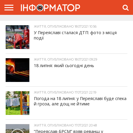
ГОЛОВНА
ЖИТТЯ
ВЛАДА
ГРОШІ
ТРЕШ
ПРО
ЖИТТЯ, ОПУБЛІКОВАНО 18.07.2021 10:56
ПРОЄКТ
У Переяславі сталася ДТП: фото з місця
події
ЖИТТЯ, ОПУБЛІКОВАНО 18.07.2021 09:29
18 липня: який сьогодні день
ЖИТТЯ, ОПУБЛІКОВАНО 17.07.2021 22:19
Погода на 18 липня: у Переяславі буде спека
й гроза, але дощ не йтиме
ЖИТТЯ, ОПУБЛІКОВАНО 17.07.2021 20:48
“Переяслав-БРСМ” взяв реванш у