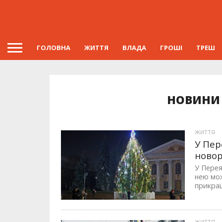
ГОЛОВНА
ЖИТТЯ
ВЛАДА
ГРОШІ
ТРЕШ
НОВИНИ 
ЖИТТЯ
У Пер
новор
У Перея
нею мож
прикраш