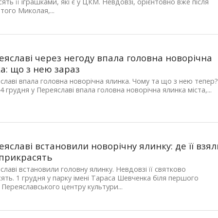
ять її іграшками, які є у ЦКМ. Невдовзі, орієнтовно вже після
того Миколая,...
еяславі через негоду впала головна новорічна
а: що з нею зараз
славі впала головна новорічна ялинка. Чому та що з нею тепер
4 грудня у Переяславі впала головна новорічна ялинка міста,...
еяславі встановили новорічну ялинку: де її взял
 прикрасять
славі встановили головну ялинку. Невдовзі її святково
ять. 1 грудня у парку імені Тараса Шевченка біля першого
 Переяславського центру культури...