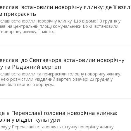
еяславі встановили новорічну ялинку: де її взял
м прикрасять
славі встановили новорічну ялинку. Що відомо? 3 грудня у
аві на центральній площі комунальники ВУКГ встановили
новорічну ялинку. Її місто...
еяславі до Святвечора встановили новорічну
у та Різдвяний вертеп
славі встановили та прикрасили головну новорічну ялинку.
 нею розмістили Різдвяний вертеп. Увечері 23 грудня у
аві біля першого корпусу...
де в Переяславі головна новорічна ялинка:
віли у відділі культури
оку у Переяславі встановлять штучну новорічну ялинку.