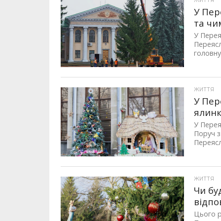
ЖИТТЯ
У Пер
та чи
У Перея
Переясл
головну 
ЖИТТЯ
У Пер
ялинк
У Перея
Поруч з
Переясл
ЖИТТЯ
Чи бу
відпо
Цього р