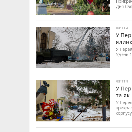
Прикрас
Дня Свя
ЖИТТЯ
У Пер
ялинк
У Перея
Удень 1
ЖИТТЯ
У Пер
та як
У Перея
прикрас
корпусу