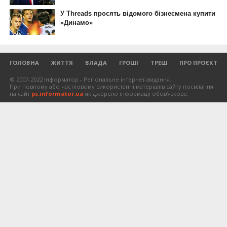
ГОЛОВНА
ЖИТТЯ
ВЛАДА
ГРОШІ
ТРЕШ
ПРО ПРОЄКТ
© 2007-2022 Інформатор - Регіональне інтернет-видання.
При повному або частковому використанні матеріалів сайту посилання
на сайт
ps.informator.ua
як джерело інформації обов'язкове.