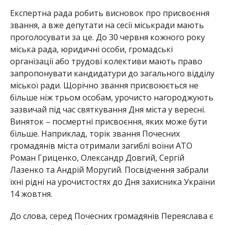
Експертна рада робить висновок про присвоєння
звання, а вже депутати на сесії міськради мають
проголосувати за це. До 30 червня кожного року
міська рада, юридичні особи, громадські
організації або трудові колективи мають право
запропонувати кандидатури до загального відділу
міської ради. Щорічно звання присвоюється не
більше ніж трьом особам, урочисто нагороджують
зазвичай під час святкування Дня міста у вересні.
Виняток – посмертні присвоєння, яких може бути
більше. Наприклад, торік звання Почесних
громадянів міста отримали загиблі воїни АТО
Роман Гриценко, Олександр Довгий, Сергій
Лазенко та Андрій Моругий. Посвідчення забрали
їхні рідні на урочистостях до Дня захисника України
14 жовтня.
До слова, серед Почесних громадянів Переяслава є