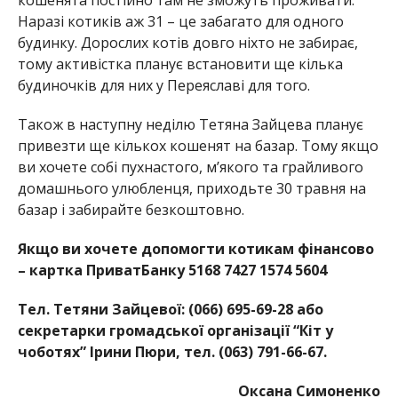
Наразі котиків аж 31 – це забагато для одного
будинку. Дорослих котів довго ніхто не забирає,
тому активістка планує встановити ще кілька
будиночків для них у Переяславі для того.
Також в наступну неділю Тетяна Зайцева планує
привезти ще кількох кошенят на базар. Тому якщо
ви хочете собі пухнастого, м’якого та грайливого
домашнього улюбленця, приходьте 30 травня на
базар і забирайте безкоштовно.
Якщо ви хочете допомогти котикам фінансово
–
картка ПриватБанку 5168 7427 1574 5604
Тел. Тетяни Зайцевої: (066) 695-69-28 а
бо
секретарки
громадської організації “Кіт у
чоботях” Ірини Пюри, тел. (063) 791-66-67.
Оксана Симоненко