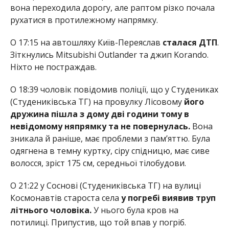
вона переходила дорогу, але раптом різко почала
рухатися в протилежному напрямку.
О 17:15 на автошляху Київ-Переяслав
сталася ДТП
.
Зіткнулись Mitsubishi Outlander та джип Korando.
Ніхто не постраждав.
О 18:39 чоловік повідомив поліції, що у Студениках
(Студениківська ТГ) на провулку Лісовому
його
дружина пішла з дому дві години тому в
невідомому няпрямку та не повернулась.
Вона
зникала й раніше, має проблеми з пам’яттю. Була
одягнена в темну куртку, сіру спідницю, має сиве
волосся, зріст 175 см, середньої тілобудови.
О 21:22 у Соснові (Студениківська ТГ) на вулиці
Космонавтів староста села
у погребі виявив труп
літнього чоловіка.
У нього була кров на
потилиці. Припустив, що той впав у погріб.