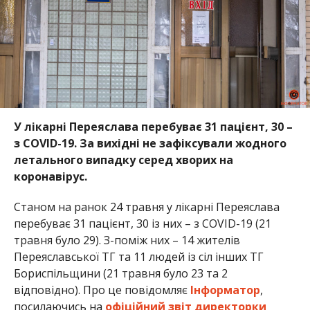
У лікарні Переяслава перебуває 31 пацієнт, 30 –
з COVID-19. За вихідні не зафіксували жодного
летального випадку серед хворих на
коронавірус.
Станом на ранок 24 травня у лікарні Переяслава
перебуває 31 пацієнт, 30 із них – з COVID-19 (21
травня було 29). З-поміж них – 14 жителів
Переяславської ТГ та 11 людей із сіл інших ТГ
Бориспільщини (21 травня було 23 та 2
відповідно). Про це повідомляє
Інформатор
,
посилаючись на
офіційний звіт директорки