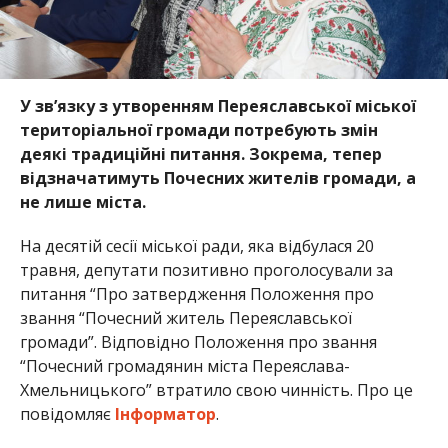
У зв’язку з утворенням Переяславської міської
територіальної громади потребують змін
деякі традиційні питання. Зокрема, тепер
відзначатимуть Почесних жителів громади, а
не лише міста.
На десятій сесії міської ради, яка відбулася 20
травня, депутати позитивно проголосували за
питання “Про затвердження Положення про
звання “Почесний житель Переяславської
громади”. Відповідно Положення про звання
“Почесний громадянин міста Переяслава-
Хмельницького” втратило свою чинність. Про це
повідомляє
Інформатор
.