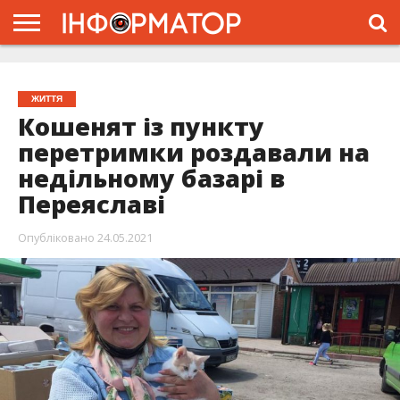
ГОЛОВНА
ЖИТТЯ
ВЛАДА
ГРОШІ
ТРЕШ
ПРО
ПРОЄКТ
ЖИТТЯ
Кошенят із пункту
перетримки роздавали на
недільному базарі в
Переяславі
Опубліковано
24.05.2021