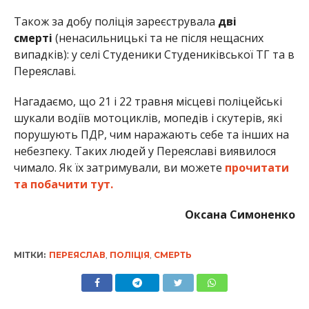
Також за добу поліція зареєструвала
дві
смерті
(ненасильницькі та не після нещасних
випадків): у селі Студеники Студениківської ТГ та в
Переяславі.
Нагадаємо, що 21 і 22 травня місцеві поліцейські
шукали водіїв мотоциклів, мопедів і скутерів, які
порушують ПДР, чим наражають себе та інших на
небезпеку. Таких людей у Переяславі виявилося
чимало. Як їх затримували, ви можете
прочитати
та побачити тут.
Оксана Симоненко
МІТКИ:
ПЕРЕЯСЛАВ
,
ПОЛІЦІЯ
,
СМЕРТЬ