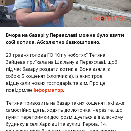
Вчора на базарі у Переяславі можна було взяти
собі котика. Абсолютно безкоштовно.
23 травня голова ГО “Кіт у чоботях” Тетяна
Зайцева приїхала на Шкільну в Переяславі, щоб
під час базару роздати котиків. Вона взяла із
собою 5 кошенят (хлопчиків), із яких троє
відшукали нових господарів та дім. Про це
повідомляє
Інформатор
.
Тетяна привозить на базар таких кошенят, які вже
самостійно їдять, ходять до лоточка. Через те, що
пункт перетримки досі розміщується в її власному
будинку в селі Харківці та вулиці Героїв, 14,
кошенята постійно там не зможуть проживати.