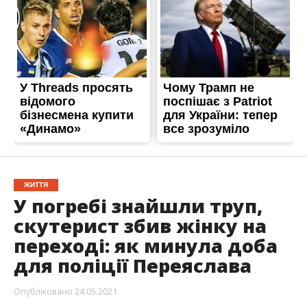
ЖИТТЯ
У погребі знайшли труп,
скутерист збив жінку на
переході: як минула доба
для поліції Переяслава
Опубліковано
24.05.2021