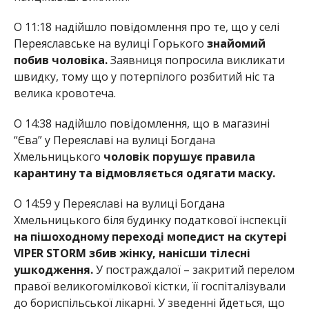
О 11:18 надійшло повідомлення про те, що у селі
Переяславське на вулиці Горького
знайомий
побив чоловіка.
Заявниця попросила викликати
швидку, тому що у потерпілого розбитий ніс та
велика кровотеча.
О 14:38 надійшло повідомлення, що в магазині
“Єва” у Переяславі на вулиці Богдана
Хмельницького
чоловік порушує правила
карантину та відмовляється одягати маску.
О 14:59 у Переяславі на вулиці Богдана
Хмельницького біля будинку податкової інспекції
на пішоходному переході мопедист на скутері
VIPER STORM збив жінку, нанісши тілесні
ушкодження.
У постраждалої – закритий перелом
правої великогомілкової кістки, її госпіталізували
до бориспільської лікарні. У зведенні йдеться, що