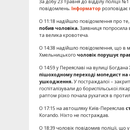
За добу 23 травня до відділу поліції №
повідомлень.
Інформатор
розповідає 
О 11:18 надійшло повідомлення про те,
побив чоловіка.
Заявниця попросила в
та велика кровотеча.
О 14:38 надійшло повідомлення, що в ма
Хмельницького
чоловік порушує пра
О 14:59 у Переяславі на вулиці Богдана
пішоходному переході мопедист на 
ушкодження.
У постраждалої – закрит
госпіталізували до бориспільської ліка
раптом різко почала рухатися в проти
О 17:15 на автошляху Київ-Переяслав
с
Korando. Ніхто не постраждав.
О 18:39 чоловік повідомив поліції, що 