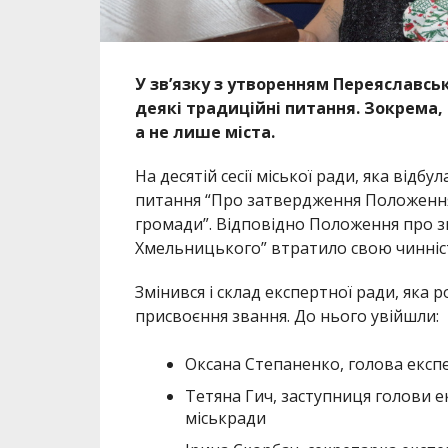
У зв’язку з утворенням Переяславсь
деякі традиційні питання. Зокрема
а не лише міста.
На десятій сесії міської ради, яка відб
питання “Про затвердження Положення
громади”. Відповідно Положення про з
Хмельницького” втратило свою чинніс
Змінився і склад експертної ради, яка
присвоєння звання. До нього увійшли:
Оксана Степаненко, голова експе
Тетяна Гич, заступниця голови 
міськради