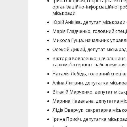
Ірина Скорбач, секретарка експер
організаційно-інформаційної ро
міськради
Юрій Анікієв, депутат міськради 
Марія Гладченко, головний спеці
Микола Гуща, начальник управлі
Олексій Дикий, депутат міськрад
Вікторія Коваленко, начальниця 
та комп’ютерного забезпечення
Наталія Лебідь, головний спеціа
Аліна Литвин, депутатка міськра
Віталій Марченко, депутат міськ
Марина Навальна, депутатка міс
Лідія Оверчук, секретарка місько
Ірина Присіч, депутатка міськрад