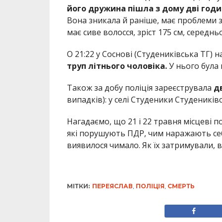
його дружина пішла з дому дві годи
Вона зникала й раніше, має проблеми з 
має сиве волосся, зріст 175 см, середнь
О 21:22 у Соснові (Студениківська ТГ) 
труп літнього чоловіка.
У нього була 
Також за добу поліція зареєструвала
д
випадків): у селі Студеники Студениківс
Нагадаємо, що 21 і 22 травня місцеві п
які порушують ПДР, чим наражають себ
виявилося чимало. Як їх затримували,
МІТКИ:
ПЕРЕЯСЛАВ
,
ПОЛІЦІЯ
,
СМЕРТЬ