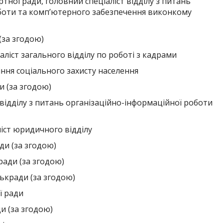
тної ради, головний спеціаліст відділу з питань
боти та комп’ютерного забезпечення виконкому
(за згодою)
аліст загального відділу по роботі з кадрами
ння соціального захисту населення
и (за згодою)
відділу з питань організаційно-інформаційної роботи
ліст юридичного відділу
ди (за згодою)
ради (за згодою)
ькради (за згодою)
ї ради
и (за згодою)