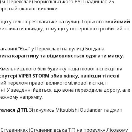
1 (м. Переяслав) Бориспільського РУП надійшло 25
про найцікавіші виклики.
 що у селі Переяславське на вулиці Горького
знайомий
икликати швидку, тому що у потерпілого розбитий ніс
газині “Єва” у Переяславі на вулиці Богдана
вила карантину та відмовляється одягати маску.
 Хмельницького біля будинку податкової інспекції
на
скутері
VIPER STORM збив жінку, нанісши тілесні
ий перелом правої великогомілкової кістки, її
рні. У зведенні йдеться, що вона переходила дорогу, але
лежному напрямку.
талася ДТП
. Зіткнулись Mitsubishi Outlander та джип
у Студениках (Студениківська ТГ) на провулку Лісовому