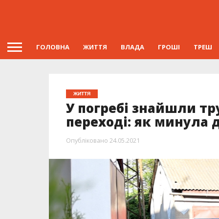
ГОЛОВНА
ЖИТТЯ
ВЛАДА
ГРОШІ
ТРЕШ
ЖИТТЯ
У погребі знайшли тр
переході: як минула 
Опубліковано
24.05.2021