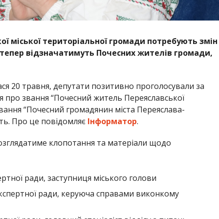
кої міської територіальної громади потребують змін
, тепер відзначатимуть Почесних жителів громади,
улася 20 травня, депутати позитивно проголосували за
 про звання “Почесний житель Переяславської
вання “Почесний громадянин міста Переяслава-
ть. Про це повідомляє
Інформатор
.
 розглядатиме клопотання та матеріали щодо
ртної ради, заступниця міського голови
експертної ради, керуюча справами виконкому