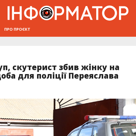
ПРО ПРОЄКТ
уп, скутерист збив жінку на
доба для поліції Переяслава