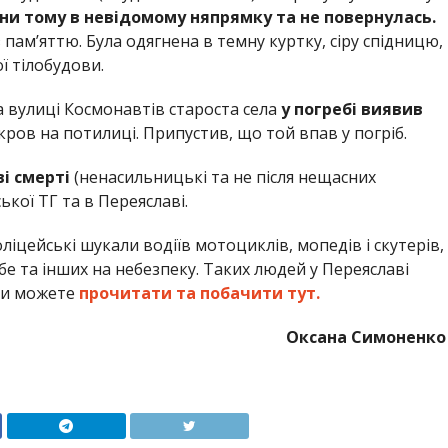
ни тому в невідомому няпрямку та не повернулась.
пам’яттю. Була одягнена в темну куртку, сіру спідницю,
ої тілобудови.
на вулиці Космонавтів староста села
у погребі виявив
кров на потилиці. Припустив, що той впав у погріб.
ві смерті
(ненасильницькі та не після нещасних
ької ТГ та в Переяславі.
оліцейські шукали водіїв мотоциклів, мопедів і скутерів,
е та інших на небезпеку. Таких людей у Переяславі
 ви можете
прочитати та побачити тут.
Оксана Симоненко