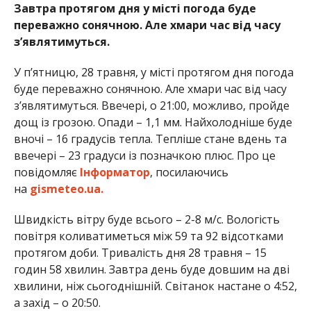
Завтра протягом дня у місті погода буде
переважно сонячною. Але хмари час від часу
з’являтимуться.
У п’ятницю, 28 травня, у місті протягом дня погода
буде переважно сонячною. Але хмари час від часу
з’являтимуться. Ввечері, о 21:00, можливо, пройде
дощ із грозою. Опади – 1,1 мм. Найхолодніше буде
вночі – 16 градусів тепла. Тепліше стане вдень та
ввечері – 23 градуси із позначкою плюс. Про це
повідомляє
Інформатор
, посилаючись
на
gismeteo.ua.
Швидкість вітру буде всього – 2-8 м/с. Вологість
повітря коливатиметься між 59 та 92 відсотками
протягом доби. Тривалість дня 28 травня – 15
годин 58 хвилин. Завтра день буде довшим на дві
хвилини, ніж сьогоднішній. Світанок настане о 4:52,
а захід – о 20:50.