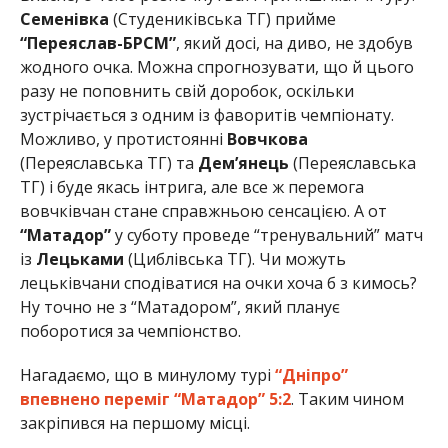
Семенівка
(Студениківська ТГ) прийме
“Переяслав-БРСМ”
, який досі, на диво, не здобув
жодного очка. Можна спрогнозувати, що й цього
разу не поповнить свій доробок, оскільки
зустрічається з одним із фаворитів чемпіонату.
Можливо, у протистоянні
Вовчкова
(Переяславська ТГ) та
Дем’янець
(Переяславська
ТГ) і буде якась інтрига, але все ж перемога
вовчківчан стане справжньою сенсацією. А от
“Матадор”
у суботу проведе “тренувальний” матч
із
Лецьками
(Циблівська ТГ). Чи можуть
лецьківчани сподіватися на очки хоча б з кимось?
Ну точно не з “Матадором”, який планує
поборотися за чемпіонство.
Нагадаємо, що в минулому турі
“Дніпро”
впевнено переміг “Матадор” 5:2
. Таким чином
закріпився на першому місці.