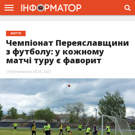
ГОЛОВНА
ЖИТТЯ
ВЛАДА
ГРОШІ
ТРЕШ
ПРО
ПРОЄКТ
ЖИТТЯ
Чемпіонат Переяславщини
з футболу: у кожному
матчі туру є фаворит
Опубліковано
28.05.2021