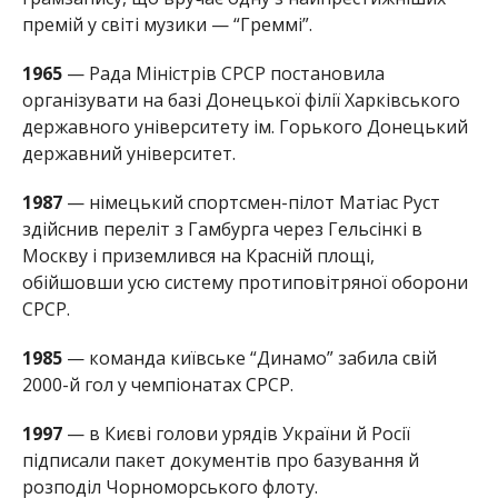
премій у світі музики — “Греммі”.
1965
— Рада Міністрів СРСР постановила
організувати на базі Донецької філії Харківського
державного університету ім. Горького Донецький
державний університет.
1987
— німецький спортсмен-пілот Матіас Руст
здійснив переліт з Гамбурга через Гельсінкі в
Москву і приземлився на Красній площі,
обійшовши усю систему протиповітряної оборони
СРСР.
1985
— команда київське “Динамо” забила свій
2000-й гол у чемпіонатах СРСР.
1997
— в Києві голови урядів України й Росії
підписали пакет документів про базування й
розподіл Чорноморського флоту.