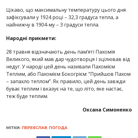
Цікаво, що максимальну температуру цього дня
зафіксували у 1924 році – 32,3 градуса тепла, а
найнижчу в 1904-му – 3 градуси тепла.
Народні прикмети:
28 травня відзначають день пам’яті Пахомія
Великого, який мав дар чудотворця і зцілював від
недуг. У народі цей день називали Пахомієм
Теплим, або Пахомієм Бокогрієм: “Прийшов Пахом
– запахло теплом”. Як правило, цей день завжди
буває теплим і вказує на те, що літо, яке настає,
теж буде теплим.
Оксана Симоненко
МІТКИ:
ПЕРЕЯСЛАВ
,
ПОГОДА