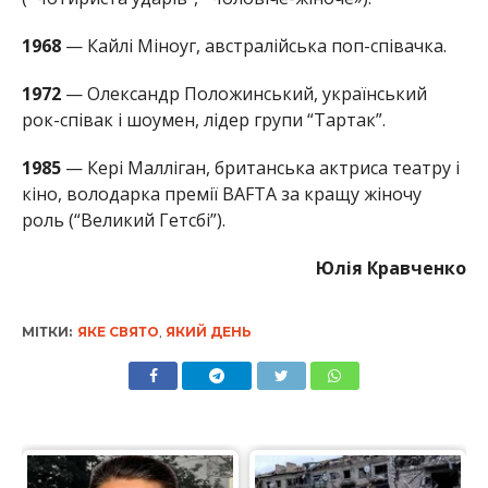
1968
— Кайлі Міноуг, австралійська поп-співачка.
1972
— Олександр Положинський, український
рок-співак і шоумен, лідер групи “Тартак”.
1985
— Кері Малліган, британська актриса театру і
кіно, володарка премії BAFTA за кращу жіночу
роль (“Великий Гетсбі”).
Юлія Кравченко
МІТКИ:
ЯКЕ СВЯТО
,
ЯКИЙ ДЕНЬ