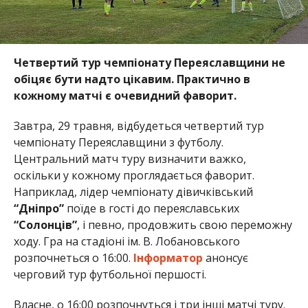
Четвертий тур чемпіонату Переяславщини не
обіцяє бути надто цікавим. Практично в
кожному матчі є очевидний фаворит.
Завтра, 29 травня, відбудеться четвертий тур
чемпіонату Переяславщини з футболу.
Центральний матч туру визначити важко,
оскільки у кожному проглядається фаворит.
Наприклад, лідер чемпіонату дівичківський
“Дніпро”
поїде в гості до переяславських
“Солонців”
, і певно, продовжить свою переможну
ходу. Гра на стадіоні ім. В. Лобановського
розпочнеться о 16:00.
Інформатор
анонсує
черговий тур футбольної першості.
Власне, о 16:00 розпочнуться і три інші матчі туру.