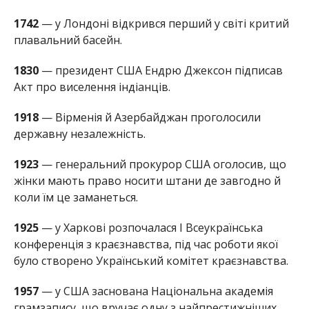
1742
— у Лондоні відкрився перший у світі критий
плавальний басейн.
1830
— президент США Ендрю Джексон підписав
Акт про виселення індіанців.
1918
— Вірменія й Азербайджан проголосили
державну незалежність.
1923
— генеральний прокурор США оголосив, що
жінки мають право носити штани де завгодно й
коли їм це заманеться.
1925
— у Харкові розпочалася І Всеукраїнська
конференція з краєзнавства, під час роботи якої
було створено Український комітет краєзнавства.
1957
— у США заснована Національна академія
грамзапису, що вручає одну з найпрестижніших