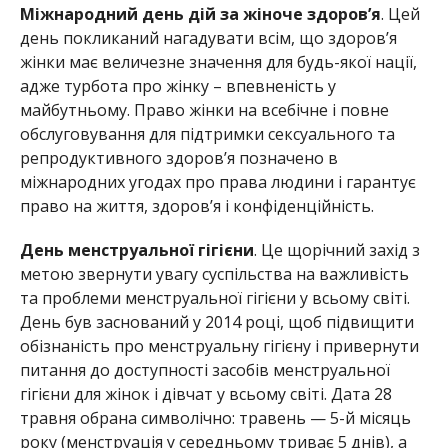
Міжнародний день дій за жіноче здоров’я
. Цей
день покликаний нагадувати всім, що здоров’я
жінки має величезне значення для будь-якої нації,
адже турбота про жінку – впевненість у
майбутньому. Право жінки на всебічне і повне
обслуговування для підтримки сексуального та
репродуктивного здоров’я позначено в
міжнародних угодах про права людини і гарантує
право на життя, здоров’я і конфіденційність.
День менструальної гігієни
. Це щорічний захід з
метою звернути увагу суспільства на важливість
та проблеми менструальної гігієни у всьому світі.
День був заснований у 2014 році, щоб підвищити
обізнаність про менструальну гігієну і привернути
питання до доступності засобів менструальної
гігієни для жінок і дівчат у всьому світі. Дата 28
травня обрана символічно: травень — 5-й місяць
року (менструація у середньому триває 5 днів), а