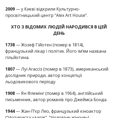
2009
— у Києві відкрили Культурно-
просвітницький центр “Alex Art House”.
ХТО З ВІДОМИХ ЛЮДЕЙ НАРОДИВСЯ В ЦЕЙ
ДЕНЬ
1738
— Жозеф Гійотен (помер в 1814),
французький лікар і політик. Його ім’ям названа
гільйотина.
1807
— Луї Агассіз (помер в 1873), американський
дослідник природи, автор концепції
льодовикового періоду.
1908
— Ян Флемінг (помер в 1964), англійський
письменник, автор романів про Джеймса Бонда.
1944
— Жан-П’єр Лео, французький кіноактор
(“Чотириста ударів”, “Чоловіче-жіноче»).