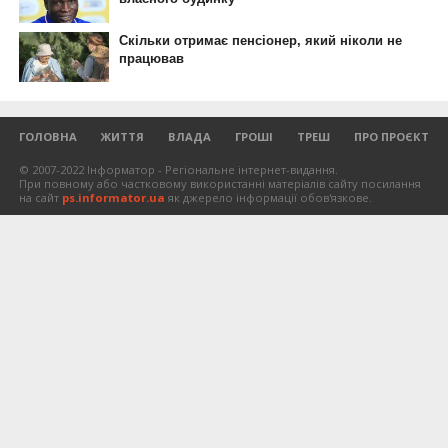
ГОЛОВНА
ЖИТТЯ
ВЛАДА
ГРОШІ
ТРЕШ
ПРО ПРОЄКТ
© 2007-2022 Інформатор - Регіональне інтернет-видання.
При повному або частковому використанні матеріалів сайту посилання
на сайт
ps.informator.ua
як джерело інформації обов'язкове.