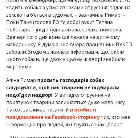
ходить собака з усіма ознаками отруєння: падає на
землю та б’ється в судомах, – зазначила Римар. –
Поки Таня (голова ГО “У добрі руки” Тетяна
Чеботарь –
ред
.) туди доїхала, собака померла.
Ввечері того дня вона ще лежала на дитячому
майданчику. Я думаю, що вчора працівники ВУКГ її
забрали. Згодом з’явилася інформація, що, окрім
цього собаки, ще двох у цьому ж дворі знайшли
мертвими.
Аліна Римар
просить господарів собак
слідкувати, щоб їхні тварини не підбирали
недоїдки надворі
. У випадку отруєння на
порятунок тварини залишається дуже мало часу.
Також закликає писати їй
в особисті
повідомлення на Facebook-сторінку
тих, хто має
інформацію про людей, які труять собак. Додає:
– Ми не просимо інформацію про тих, хто труїть