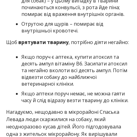
для собак) – у цьому випадку в тварини
починаються конвульсії, з рота йде піна;
помирає від враження внутрішніх органів.
Отрутою для щурів – помирає від
внутрішньої кровотечі.
Щоб
врятувати тварину
, потрібно діяти негайно:
Якщо поруч є аптека, купити атоксил та
десять ампул вітаміну В6. Засипати атоксил
та негайно вколоти всі десять ампул. Потім
відвезти собаку до найближчої
ветеринарної клініки.
Якщо аптеки поруч немає, не можна гаяти
часу й слід відразу везти тварину до клініки.
Нагадуємо, нещодавно в мікрорайоні Спаська
Левада люди скаржилися на собаку, який
неодноразово кусав дітей. Його підгодовувала
одна з жительок мікрорайону. Як вирішували