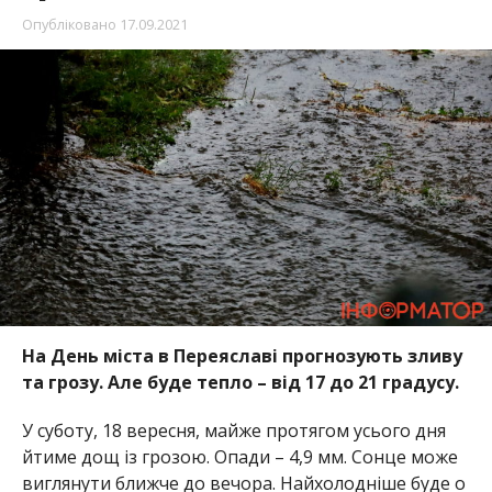
Опубліковано
17.09.2021
На День міста в Переяславі прогнозують зливу
та грозу. Але буде тепло – від 17 до 21 градусу.
У суботу, 18 вересня, майже протягом усього дня
йтиме дощ із грозою. Опади – 4,9 мм. Сонце може
виглянути ближче до вечора. Найхолодніше буде о