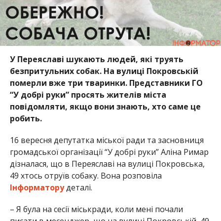
У Переяславі шукають людей, які труять
безпритульних собак. На вулиці Покровській
померли вже три тваринки. Представники ГО
“У добрі руки” просять жителів міста
повідомляти, якщо вони знають, хто саме це
робить.
16 вересня депутатка міської ради та засновниця
громадської організації “У добрі руки” Аліна Римар
дізналася, що в Переяславі на вулиці Покровська,
49 хтось отруїв собаку. Вона розповіла
Інформатору
деталі.
– Я була на сесії міськради, коли мені почали
писати в месенджер, що на вулиці Покровській, 49