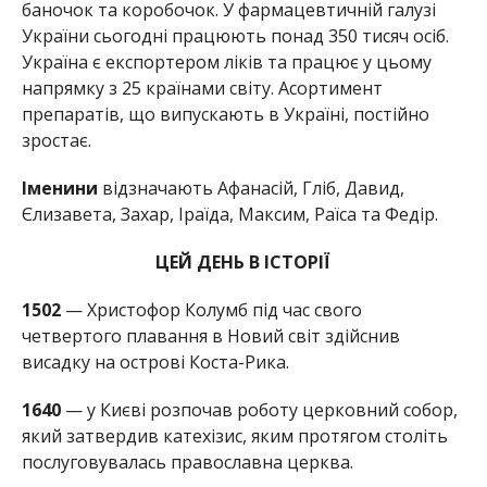
баночок та коробочок. У фармацевтичній галузі
України сьогодні працюють понад 350 тисяч осіб.
Україна є експортером ліків та працює у цьому
напрямку з 25 країнами світу. Асортимент
препаратів, що випускають в Україні, постійно
зростає.
Іменини
відзначають Афанасій, Гліб, Давид,
Єлизавета, Захар, Іраїда, Максим, Раїса та Федір.
ЦЕЙ ДЕНЬ В ІСТОРІЇ
1502
— Христофор Колумб під час свого
четвертого плавання в Новий світ здійснив
висадку на острові Коста-Рика.
1640
— у Києві розпочав роботу церковний собор,
який затвердив катехізис, яким протягом століть
послуговувалась православна церква.