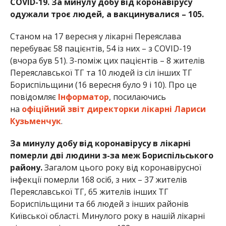
COVID-19. За минулу добу від коронавірусу
одужали троє людей, а вакцинувалися – 105.
Станом на 17 вересня у лікарні Переяслава
перебуває 58 пацієнтів, 54 із них – з COVID-19
(вчора був 51). З-поміж цих пацієнтів – 8 жителів
Переяславської ТГ та 10 людей із сіл інших ТГ
Бориспільщини (16 вересня було 9 і 10). Про це
повідомляє
Інформатор
, посилаючись
на
офіційний звіт директорки лікарні Лариси
Кузьменчук
.
За минулу добу від коронавірусу в лікарні
померли дві людини з-за меж Бориспільського
району.
Загалом цього року від коронавірусної
інфекції померли 168 осіб, з них – 37 жителів
Переяславської ТГ, 65 жителів інших ТГ
Бориспільщини та 66 людей з інших районів
Київської області. Минулого року в нашій лікарні