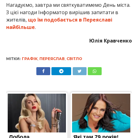
Нагадуємо, завтра ми святкуватимемо День міста.
З цієї нагоди Інформатор вирішив запитати в
жителів,
що їм подобається в Переяславі
найбільше
.
Юлія Кравченко
МІТКИ:
ГРАФІК
,
ПЕРЕЯСЛАВ
,
СВІТЛО