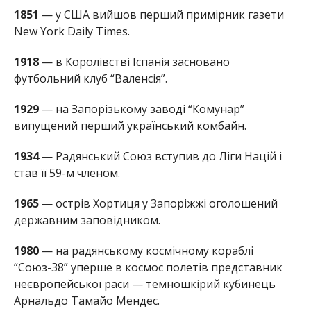
1851
— у США вийшов перший примірник газети
New York Daily Times.
1918
— в Королівстві Іспанія засновано
футбольний клуб “Валенсія”.
1929
— на Запорізькому заводі “Комунар”
випущений перший український комбайн.
1934
— Радянський Союз вступив до Ліги Націй і
став її 59-м членом.
1965
— острів Хортиця у Запоріжжі оголошений
державним заповідником.
1980
— на радянському космічному кораблі
“Союз-38” уперше в космос полетів представник
неєвропейської раси — темношкірий кубинець
Арнальдо Тамайо Мендес.