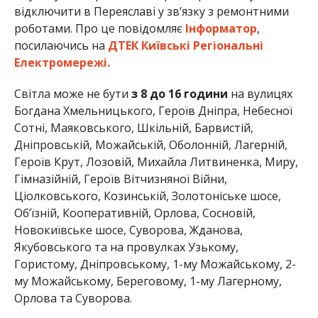
відключити в Переяславі у зв’язку з ремонтними
роботами. Про це повідомляє
Інформатор
,
посилаючись на
ДТЕК Київські Регіональні
Електромережі.
Світла може не бути
з 8 до 16 години
на вулицях
Богдана Хмельницького, Героїв Дніпра, Небесної
Сотні, Маяковського, Шкільній, Барвистій,
Дніпровській, Можайській, Оболонній, Лагерній,
Героїв Крут, Лозовій, Михайла Литвиненка, Миру,
Гімназійній, Героїв Вітчизняної Війни,
Ціолковського, Козинській, Золотоніське шосе,
Об’їзній, Кооперативній, Орлова, Сосновій,
Новокиївське шосе, Суворова, Жданова,
Якубовського та на провулках Узькому,
Гористому, Дніпровському, 1-му Можайському, 2-
му Можайському, Береговому, 1-му Лагерному,
Орлова та Суворова.