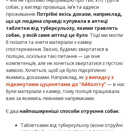
собак, у вигляді прізвища, ім’я та адреси
проживання.
Потрібні якісь докази, наприклад,
що ця людина справді купувала в аптеці
таблетки від туберкульозу, якими травлять
собак, у якій саме аптеці це було
. Тоді ми могли
б поїхати та зняти матеріали з камер
спостереження. Звісно, будемо звертатися в
поліцію, оскільки такі питання — це їхня
компетенція, але не хочеться звертатися з пустою
заявою. Хочеться, щоб це було підкріплено
якимись доказами. Наприклад, як
у випадку з
підкинутими цуценятами до “Айболіту”
— в нас
були матеріали з камер, тому поліція працювала
вже за якимись певними напрямками.
Є два
найпоширеніші способи отруєння собак
:
Таблетками від туберкульозу (вони отруйні