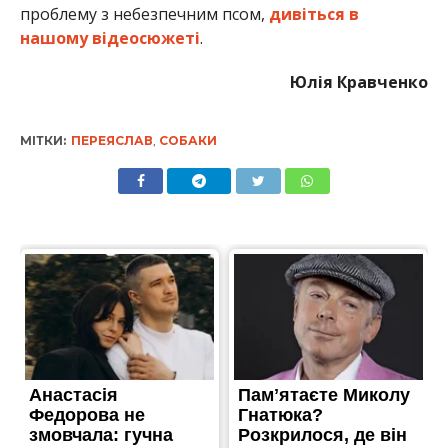
проблему з небезпечним псом,
дивіться в
нашому відеосюжеті
.
Юлія Кравченко
МІТКИ:
ПЕРЕЯСЛАВ
,
СОБАКИ