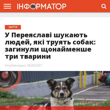
ГОЛОВНА
ЖИТТЯ
ВЛАДА
ГРОШІ
ТРЕШ
ПРО
ПРОЄКТ
ЖИТТЯ
У Переяславі шукають
людей, які труять собак:
загинули щонайменше
три тварини
Опубліковано
18.09.2021