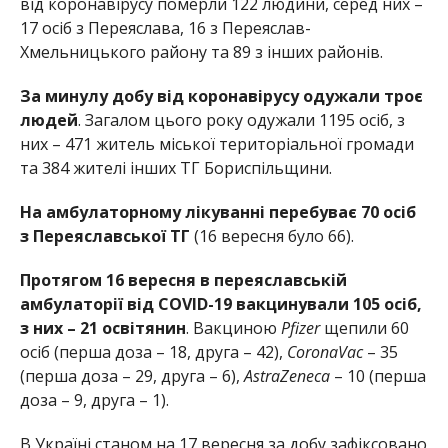
від коронавірусу померли 122 людини, серед них –
17 осіб з Переяслава, 16 з Переяслав-
Хмельницького району та 89 з інших районів.
За минулу добу від коронавірусу одужали троє
людей
. Загалом цього року одужали 1195 осіб, з
них – 471 житель міської територіальної громади
та 384 жителі інших ТГ Бориспільщини.
На амбулаторному лікуванні перебуває 70 осіб
з Переяславської ТГ
(16 вересня було 66).
Протягом 16 вересня в переяславській
амбулаторії від COVID-19 вакцинували 105 осіб,
з них – 21 освітянин
. Вакциною
Pfizer
щепили 60
осіб (перша доза – 18, друга – 42),
CoronaVac
– 35
(перша доза – 29, друга – 6),
AstraZeneca
– 10 (перша
доза – 9, друга – 1).
В Україні станом на 17 вересня за добу зафіксовано