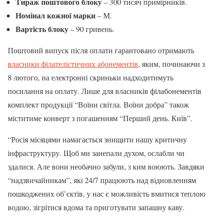
Тираж поштового блоку
– 300 тисяч примірників.
Номінал кожної марки
– М.
Вартість блоку
– 90 гривень.
Поштовий випуск після оплати гарантовано отримають
власники філателістичних абонементів
, яким, починаючи з
8 лютого, на електронні скриньки надходитимуть
посилання на оплату. Лише для власників філабонементів
комплект продукції “Воїни світла. Воїни добра” також
міститиме конверт з погашенням “Перший день. Київ”.
“Росія місяцями намагається знищити нашу критичну
інфраструктуру. Щоб ми занепали духом, ослабли чи
здалися. Але вони необачно забули, з ким воюють. Завдяки
“надзвичайникам”, які 24/7 працюють над відновленням
пошкоджених об’єктів, у нас є можливість вмитися теплою
водою, зігрітися вдома та приготувати запашну каву.