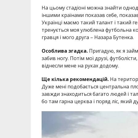
На цьому стадіоні можна знайти одноду
іншими країнами показав себе, показав 
Українці маємо такий талант і такий г
тренується моя улюблена футбольна ком
гравця і мого друга – Назара Бутенка.
Особлива згадка.
Пригадую, як я займ
забив ногу. Потім мої друзі, футболісти
віднесли мене на руках додому.
Ще кілька рекомендацій.
На територ
Дуже мені подобається центральна площ
завжди знаходиться багато людей і тала
бо там гарна церква і поряд ліс, який 