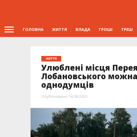
ГОЛОВНА
ЖИТТЯ
ВЛАДА
ГРОШІ
ТРЕШ
ЖИТТЯ
Улюблені місця Перея
Лобановського можна 
однодумців
Опубліковано
14.09.2023