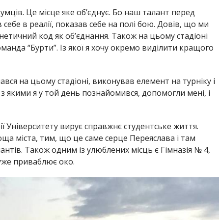
мців. Це місце яке об’єднує. Бо наш талант перед
себе в реалії, показав себе на полі бою. Довів, що ми
енетичний код як об’єднання. Також на цьому стадіоні
анда “Бурти”. Із якої я хочу окремо виділити кращого
ався на цьому стадіоні, виконував елемент на турніку і
, з якими я у той день познайомився, допомогли мені, і
ії Університету вирує справжнє студентське життя.
а міста, тим, що це саме серце Переяслава і там
нтів. Також одним із улюблених місць є Гімназія № 4,
дуже приваблює око.