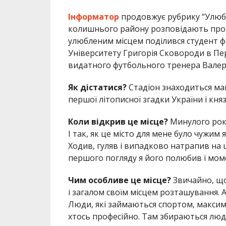
Інформатор
продовжує рубрику “Улюбле
колишнього району розповідають про м
улюбленим місцем поділився студент фа
Університету Григорія Сковороди в Пер
видатного футбольного тренера Валер
Як дістатися?
Стадіон знаходиться май
першої літописної згадки України і кн
Коли відкрив це місце?
Минулого року
І так, як це місто для мене було чужим 
Ходив, гуляв і випадково натрапив на ц
першого погляду я його полюбив і мом
Чим особливе це місце?
Звичайно, що
і загалом своїм місцем розташування.
Люди, які займаються спортом, максимал
хтось професійно. Там збираються люди