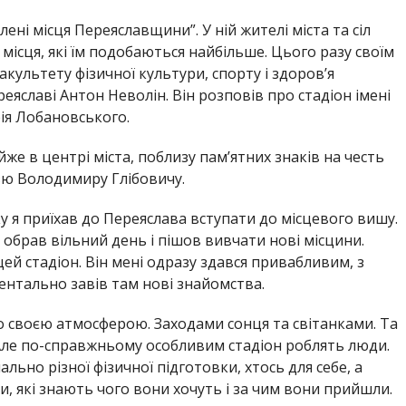
ні місця Переяславщини”. У ній жителі міста та сіл
ісця, які їм подобаються найбільше. Цього разу своїм
культету фізичної культури, спорту і здоров’я
еяславі Антон Неволін. Він розповів про стадіон імені
ія Лобановського.
же в центрі міста, поблизу пам’ятних знаків на честь
язю Володимиру Глібовичу.
 я приїхав до Переяслава вступати до місцевого вишу.
я обрав вільний день і пішов вивчати нові місцини.
ей стадіон. Він мені одразу здався привабливим, з
ентально завів там нові знайомства.
 своєю атмосферою. Заходами сонця та світанками. Та
 Але по-справжньому особливим стадіон роблять люди.
ьно різної фізичної підготовки, хтось для себе, а
, які знають чого вони хочуть і за чим вони прийшли.