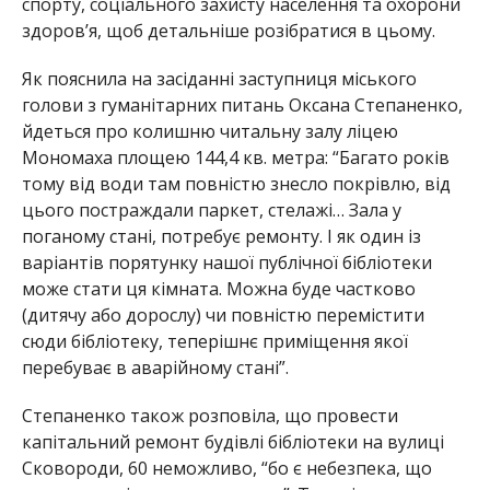
спорту, соціального захисту населення та охорони
здоров’я, щоб детальніше розібратися в цьому.
Як пояснила на засіданні заступниця міського
голови з гуманітарних питань Оксана Степаненко,
йдеться про колишню читальну залу ліцею
Мономаха площею 144,4 кв. метра: “Багато років
тому від води там повністю знесло покрівлю, від
цього постраждали паркет, стелажі… Зала у
поганому стані, потребує ремонту. І як один із
варіантів порятунку нашої публічної бібліотеки
може стати ця кімната. Можна буде частково
(дитячу або дорослу) чи повністю перемістити
сюди бібліотеку, теперішнє приміщення якої
перебуває в аварійному стані”.
Степаненко також розповіла, що провести
капітальний ремонт будівлі бібліотеки на вулиці
Сковороди, 60 неможливо, “бо є небезпека, що