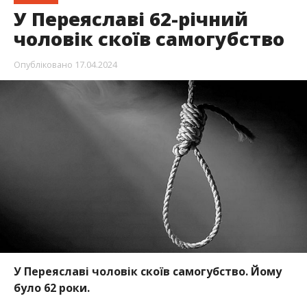
У Переяславі 62-річний
чоловік скоїв самогубство
Опубліковано
17.04.2024
У Переяславі чоловік скоїв самогубство. Йому
було 62 роки.