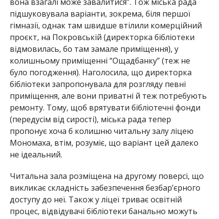
вона взагалі може завалитися”. Тож міська рада
підшуковувала варіанти, зокрема, біля першої
гімназії, однак там швидше втілили комерційний
проєкт, на Покровській (директорка бібліотеки
відмовилась, бо там замале приміщення), у
колишньому приміщенні “Ощадбанку” (теж не
було погодження). Наголосила, що директорка
бібліотеки запропонувала для розгляду певні
приміщення, але вони приватні й теж потребують
ремонту. Тому, щоб врятувати бібліотечні фонди
(передусім від сирості), міська рада тепер
пропонує хоча б колишню читальну залу ліцею
Мономаха, втім, розуміє, що варіант цей далеко
не ідеальний.
Читальна зала розміщена на другому поверсі, що
викликає складність забезпечення безбар’єрного
доступу до неї. Також у ліцеї триває освітній
процес, відвідувачі бібліотеки банально можуть