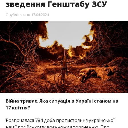
зведення Генштабу ЗСУ
Опубліковано
17.04.2024
Війна триває. Яка ситуація в Україні станом на
17 квітня?
Розпочалася 784 доба протистояння української
нації російському воєнному вторгненню. Про