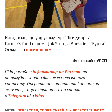
Нагадаємо, що у другому турі “Ліги дворів”
Farmer’s food переміг Juk Store, а Вовчків – “Бурти”.
Огляд – за
посиланням
.
Фото: сайт УГСП
Підтримайте
Інформатор на Patreon
та
отримуйте значно більше ексклюзивного
контенту. Оперативно читати наші новини ви
зможете, якщо підпишитесь на канали
в
Telegram
або
Viber
.
МІТКИ:
ПЕРЕЯСЛАВ
,
СПОРТ
,
УКРАЇНА
,
УНІВЕРСИТЕТ
,
ФОТО