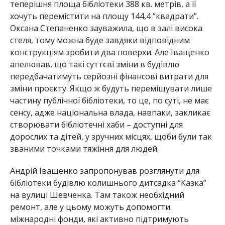
теперішня площа бібліотеки 388 кв. метрів, а її
хочуть перемістити на площу 144,4 “квадрати”.
Оксана Степаненко зауважила, що в залі висока
стеля, тому можна буде завдяки відповідним
конструкціям зробити два поверхи. Але Іващенко
апелював, що такі суттєві зміни в будівлю
передбачатимуть серйозні фінансові витрати для
зміни проєкту. Якщо ж будуть переміщувати лише
частину публічної бібліотеки, то це, по суті, не має
сенсу, адже національна влада, навпаки, закликає
створювати бібліотечні хаби – доступні для
дорослих та дітей, у зручних місцях, щоби були так
званими точками тяжіння для людей.
Андрій Іващенко запропонував розглянути для
бібліотеки будівлю колишнього дитсадка “Казка”
на вулиці Шевченка. Там також необхідний
ремонт, але у цьому можуть допомогти
міжнародні фонди, які активно підтримують