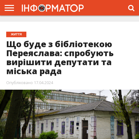
ГОЛОВНА
ЖИТТЯ
ВЛАДА
ГРОШІ
ТРЕШ
ПРО
ПРОЄКТ
ЖИТТЯ
Що буде з бібліотекою
Переяслава: спробують
вирішити депутати та
міська рада
Опубліковано
17.04.2024