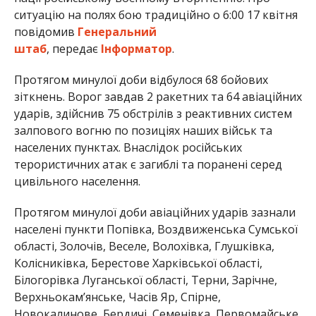
ситуацію на полях бою традиційно о 6:00 17 квітня
повідомив
Генеральний
штаб
, передає
Інформатор
.
Протягом минулої доби відбулося 68 бойових
зіткнень. Ворог завдав 2 ракетних та 64 авіаційних
ударів, здійснив 75 обстрілів з реактивних систем
залпового вогню по позиціях наших військ та
населених пунктах. Внаслідок російських
терористичних атак є загиблі та поранені серед
цивільного населення.
Протягом минулої доби авіаційних ударів зазнали
населені пункти Попівка, Воздвиженська Сумської
області, Золочів, Веселе, Волохівка, Глушківка,
Колісниківка, Берестове Харківської області,
Білогорівка Луганської області, Терни, Зарічне,
Верхньокам’янське, Часів Яр, Спірне,
Новокалинове, Бердичі, Семенівка, Первомайське,