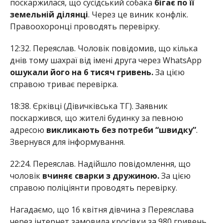
поскаржилася, що сусідський собака
бігає по її
земельній ділянці
. Через це виник конфлік.
Правоохоронці проводять перевірку.
12:32. Переяслав. Чоловік повідомив, що кілька
днів тому шахраї від імені друга через WhatsApp
ошукали його на 6 тисяч гривень.
За цією
справою триває перевірка.
18:38. Єрківці (Дівичківська ТГ). Заявник
поскаржився, що жителі будинку за певною
адресою
викликають без потреби “швидку”
.
Звернувся для інформування.
22:24. Переяслав. Надійшло повідомлення, що
чоловік
вчиняє сварки з дружиною.
За цією
справою поліціянти проводять перевірку.
Нагадаємо, що 16 квітня дівчина з Переяслава
через інтернет замовила кросівки за 980 гривень,