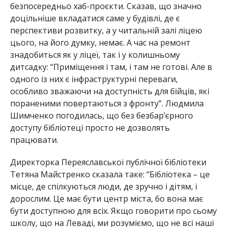
безпосередньо хаб-проєкти. Сказав, що значно
доцільніше вкладатися саме у будівлі, де є
перспективи розвитку, а у читальній залі ліцею
цього, на його думку, немає. А час на ремонт
знадобиться як у ліцеї, так і у колишньому
дитсадку: “Приміщення і там, і там не готові. Але в
одного із них є інфраструктурні переваги,
особливо зважаючи на доступність для бійців, які
пораненими повертаються з фронту”. Людмила
Шимченко погодилась, що без безбар’єрного
доступу бібліотеці просто не дозволять
працювати.
Директорка Переяславської публічної бібліотеки
Тетяна Майстренко сказала таке: “Бібліотека – це
місце, де спілкуються люди, де зручно і дітям, і
дорослим. Це має бути центр міста, бо вона має
бути доступною для всіх. Якщо говорити про сьому
школу, що на Леваді, ми розуміємо, що не всі наші