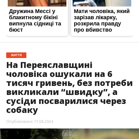
ЖИТТЯ
На Переяславщині
чоловіка ошукали на 6
тисяч гривень, без потреби
викликали “швидку”, а
сусіди посварилися через
собаку
Опубліковано
17.04.2024