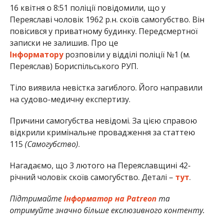
16 квітня о 8:51 поліції повідомили, що у
Переяславі чоловік 1962 р.н. скоїв самогубство. Він
повісився у приватному будинку. Передсмертної
записки не залишив. Про це
Інформатору
розповіли у відділі поліції №1 (м.
Переяслав) Бориспільського РУП.
Тіло виявила невістка загиблого. Його направили
на судово-медичну експертизу.
Причини самогубства невідомі. За цією справою
відкрили кримінальне провадження за статтею
115
(Самогубство)
.
Нагадаємо, що 3 лютого на Переяславщині 42-
річний чоловік скоїв самогубство. Деталі –
тут
.
Підтримайте
Інформатор на Patreon
та
отримуйте значно більше екслюзивного контенту.