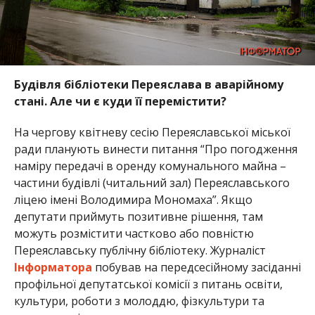
Будівля бібліотеки Переяслава в аварійному
стані. Але чи є куди її перемістити?
На чергову квітневу сесію Переяславської міської
ради планують винести питання “Про погодження
наміру передачі в оренду комунального майна –
частини будівлі (читальний зал) Переяславського
ліцею імені Володимира Мономаха”. Якщо
депутати приймуть позитивне рішення, там
можуть розмістити частково або повністю
Переяславську публічну бібліотеку. Журналіст
Інформатора
побував на передсесійному засіданні
профільної депутатської комісії з питань освіти,
культури, роботи з молоддю, фізкультури та