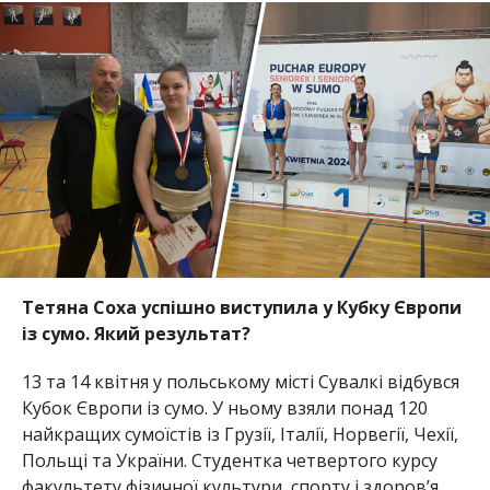
Тетяна Соха успішно виступила у Кубку Європи
із сумо. Який результат?
13 та 14 квітня у польському місті Сувалкі відбувся
Кубок Європи із сумо. У ньому взяли понад 120
найкращих сумоїстів із Грузії, Італії, Норвегії, Чехії,
Польщі та України. Студентка четвертого курсу
факультету фізичної культури, спорту і здоров’я