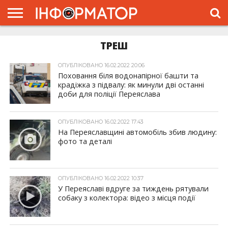
ГОЛОВНА
ТРЕШ
ЖИТТЯ
ВЛАДА
ГРОШІ
ТРЕШ
ПРО
ПРОЄКТ
ОПУБЛІКОВАНО 16.02.2022 20:06
Поховання біля водонапірної башти та
крадіжка з підвалу: як минули дві останні
доби для поліції Переяслава
ОПУБЛІКОВАНО 16.02.2022 17:43
На Переяславщині автомобіль збив людину:
фото та деталі
ОПУБЛІКОВАНО 16.02.2022 10:37
У Переяславі вдруге за тиждень рятували
собаку з колектора: відео з місця події