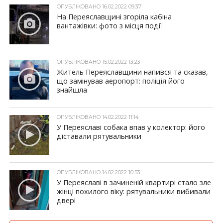
ОПУБЛІКОВАНО 16.02.2022 09:37
На Переяславщині згоріла кабіна
вантажівки: фото з місця події
ОПУБЛІКОВАНО 15.02.2022 13:23
Житель Переяславщини напився та сказав,
що замінував аеропорт: поліція його
знайшла
ОПУБЛІКОВАНО 14.02.2022 11:14
У Переяславі собака впав у колектор: його
діставали рятувальники
ОПУБЛІКОВАНО 14.02.2022 10:53
У Переяславі в зачиненій квартирі стало зле
жінці похилого віку: рятувальники вибивали
двері