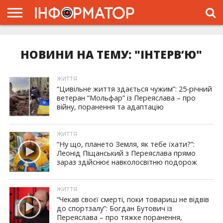
ГОЛОВНА
ЖИТТЯ
ВЛАДА
ГРОШІ
ТРЕШ
ПРО
ПРОЄКТ
НОВИНИ НА ТЕМУ: "ІНТЕРВ’Ю"
ЖИТТЯ
“Цивільне життя здається чужим”: 25-річний
ветеран “Мольфар” із Переяслава – про
війну, поранення та адаптацію
ЖИТТЯ
“Ну що, плането Земля, як тебе їхати?”:
Леонід Піщанський з Переяслава прямо
зараз здійснює навколосвітню подорож
ЖИТТЯ
“Чекав своєї смерті, поки товариш не відвів
до спортзалу”: Богдан Бутович із
Переяслава – про тяжке поранення,