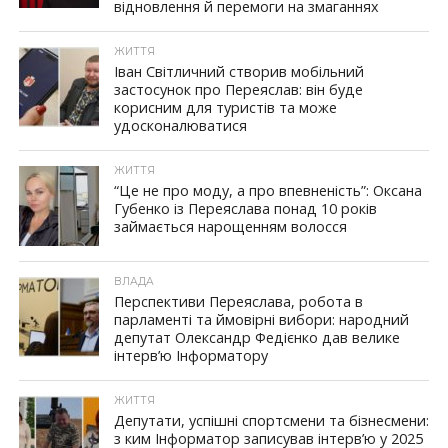
відновлення й перемоги на змаганнях
ЖИТТЯ
Іван Світличний створив мобільний
застосунок про Переяслав: він буде
корисним для туристів та може
удосконалюватися
ЖИТТЯ
“Це не про моду, а про впевненість”: Оксана
Губенко із Переяслава понад 10 років
займається нарощенням волосся
ВЛАДА
Перспективи Переяслава, робота в
парламенті та ймовірні вибори: народний
депутат Олександр Федієнко дав велике
інтерв’ю Інформатору
ЖИТТЯ
Депутати, успішні спортсмени та бізнесмени:
з ким Інформатор записував інтерв’ю у 2025