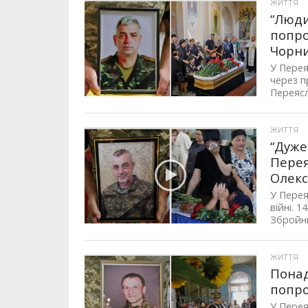
ЖИТТЯ
“Люди
попро
Чорн
У Перея
через п
Переясл
ЖИТТЯ
“Дуже
Перея
Олек
У Перея
війні. 
Збройни
ЖИТТЯ
Понад
попро
У Перея