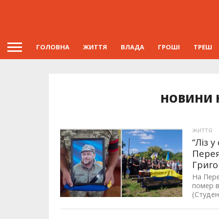
ГОЛОВНА
ЖИТТЯ
ВЛАДА
ГРОШІ
ТРЕШ
НОВИНИ Н
ЖИТТЯ
“Ліз 
Перея
Григо
На Пере
помер в
(Студен