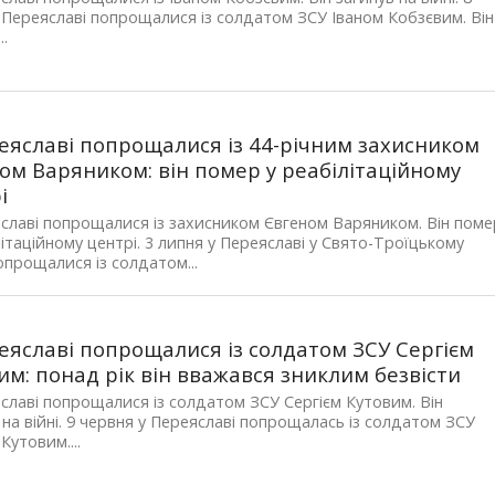
 Переяславі попрощалися із солдатом ЗСУ Іваном Кобзєвим. Він
..
еяславі попрощалися із 44-річним захисником
ом Варяником: він помер у реабілітаційному
і
славі попрощалися із захисником Євгеном Варяником. Він поме
літаційному центрі. 3 липня у Переяславі у Свято-Троїцькому
опрощалися із солдатом...
еяславі попрощалися із солдатом ЗСУ Сергієм
им: понад рік він вважався зниклим безвісти
славі попрощалися із солдатом ЗСУ Сергієм Кутовим. Він
 на війні. 9 червня у Переяславі попрощалась із солдатом ЗСУ
Кутовим....