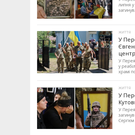
липня у
загинув.
ЖИТТЯ
У Пер
Євген
центр
У Перея
у реабі
храмі п
ЖИТТЯ
У Пер
Кутов
У Перея
загинув
Сергієм 