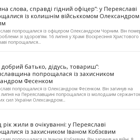
на слова, справді гідний офіцер”: у Переяславі
щалися із колишнім військкомом Олександром
им
славі попрощалися із офіцером Олександром Чорним. Він поме
роблеми зі здоров’ям. 16 липня у Храмі Воскресіння Христового
аві попрощалися...
 добрий батько, дідусь, товариш”:
славщина попрощалася із захисником
сандром Фесенком
славі попрощалися із Олександром Фесенком. Він загинув на
14 липня на Переяславщині попрощалися із молодшим сержанто
х сил України Олександром...
 рік жили в очікуванні: у Переяславі
щалися із захисником Іваном Кобзєвим
славі попрощалися із Іваном Кобзєвим. Він загинув на війні. 8