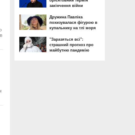
р
 в
м