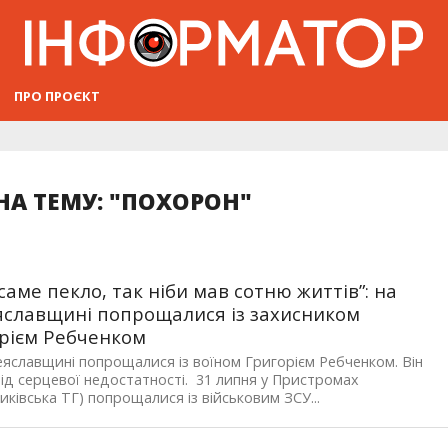
ПРО ПРОЄКТ
А ТЕМУ: "ПОХОРОН"
у саме пекло, так ніби мав сотню життів”: на
славщині попрощалися із захисником
рієм Ребченком
яславщині попрощалися із воїном Григорієм Ребченком. Він
ід серцевої недостатності. 31 липня у Пристромах
иківська ТГ) попрощалися із військовим ЗСУ...