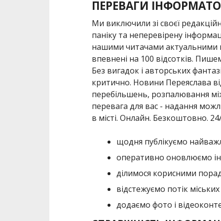
ПЕРЕВАГИ ІНФОРМАТО
Ми виключили зі своєї редакційн
паніку та неперевірену інформац
нашими читачами актуальними н
впевнені на 100 відсотків. Пишем
Без вигадок і авторських фантазі
критично. Новини Переяслава від
перебільшень, розпалювання між
перевага для вас - надання можл
в місті. Онлайн. Безкоштовно. 24/
щодня публікуємо найважл
оперативно оновлюємо ін
ділимося корисними порад
відстежуємо потік міських 
додаємо фото і відеоконте