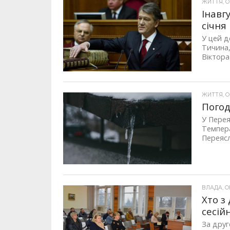
ЖИТТЯ, ОП
Інавг
січня
У цей д
Тичина,
Віктора
ЖИТТЯ, ОП
Погод
У Перея
Темпера
Переясл
ВЛАДА, ОП
Хто з
сесій
За друг