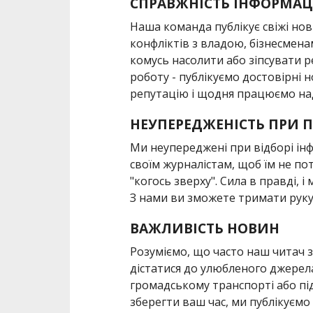
СПРАВЖНІСТЬ ІНФОРМАЦ
Наша команда публікує свіжі но
конфліктів з владою, бізнесмен
комусь насолити або зіпсувати 
роботу - публікуємо достовірні 
репутацію і щодня працюємо на
НЕУПЕРЕДЖЕНІСТЬ ПРИ П
Ми неупереджені при відборі інф
своїм журналістам, щоб їм не по
"когось зверху". Сила в правді, і
З нами ви зможете тримати руку 
ВАЖЛИВІСТЬ НОВИН
Розуміємо, що часто наш читач
дістатися до улюбленого джерела
громадському транспорті або пі
зберегти ваш час, ми публікуємо 