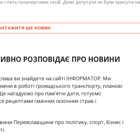
х і п’ять позачергових сесій. Деякі депутати не були присутні н
АНТАЖИТИ ЩЕ НОВИН
ТИВНО РОЗПОВІДАЄ ПРО НОВИНИ
яслава ви знайдете на сайті ІНФОРМАТОР. Ми
 зміни в роботі громадського транспорту, планові
Ще нагадуємо про пам'ятні дати, готуємо
ся рецептами смачних сезонних страв і
вини Переяславщини про політику, спорт, бізнес і
і.