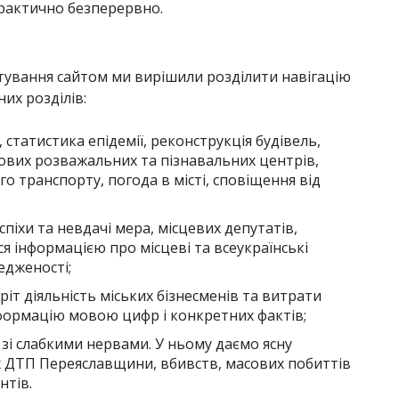
рактично безперервно.
тування сайтом ми вирішили розділити навігацію
их розділів:
, статистика епідемії, реконструкція будівель,
нових розважальних та пізнавальних центрів,
го транспорту, погода в місті, сповіщення від
піхи та невдачі мера, місцевих депутатів,
ся інформацією про місцеві та всеукраїнські
редженості;
іт діяльність міських бізнесменів та витрати
нформацію мовою цифр і конкретних фактів;
 зі слабкими нервами. У ньому даємо ясну
 ДТП Переяславщини, вбивств, масових побиттів
нтів.