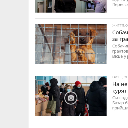
Переясл
ЖИТТЯ, ОП
Собач
за гр
Собачий
грантов
місце у 
ГРОШІ, ОП
На не
курят
Сьогодн
Базар б
прийшло