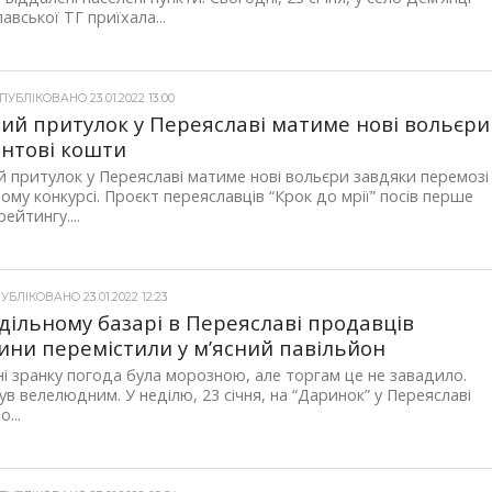
авської ТГ приїхала...
УБЛІКОВАНО 23.01.2022 13:00
ий притулок у Переяславі матиме нові вольєри
антові кошти
 притулок у Переяславі матиме нові вольєри завдяки перемозі
ому конкурсі. Проєкт переяславців “Крок до мрії” посів перше
рейтингу....
УБЛІКОВАНО 23.01.2022 12:23
дільному базарі в Переяславі продавців
ини перемістили у м’ясний павільйон
і зранку погода була морозною, але торгам це не завадило.
ув велелюдним. У неділю, 23 січня, на “Даринок” у Переяславі
...