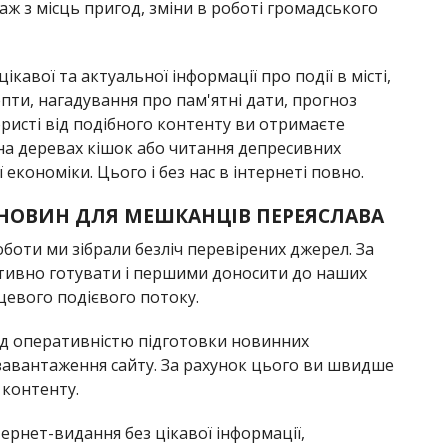
ж з місць пригод, зміни в роботі громадського
кавої та актуальної інформації про події в місті,
епти, нагадування про пам'ятні дати, прогноз
ористі від подібного контенту ви отримаєте
х на деревах кішок або читання депресивних
 економіки. Цього і без нас в інтернеті повно.
 НОВИН ДЛЯ МЕШКАНЦІВ ПЕРЕЯСЛАВА
оботи ми зібрали безліч перевірених джерел. За
тивно готувати і першими доносити до наших
цевого подієвого потоку.
ад оперативністю підготовки новинних
 завантаження сайту. За рахунок цього ви швидше
 контенту.
ернет-видання без цікавої інформації,