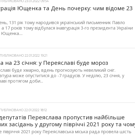
УБЛІКОВАНО 23.01.2022 09:54
урація Ющенка та День почерку: чим відоме 23
ень, 131 рік тому народився український письменник Павло
 а 17 років тому відбулася інавгурація 3-го президента України
 Ющенка....
УБЛІКОВАНО 22.01.2022 19:21
а на 23 січня: у Переяславі буде мороз
славі буде хмарно, вдень прогнозують невеликий сніг.
тура може опуститися до -7 градусів. У неділю, 23 січня, у
аві протягом доби...
УБЛІКОВАНО 22.01.2022 18:12
 депутатів Переяслава пропустив найбільше
них засідань у другому півріччі 2021 року та чом
е півріччя 2021 року Переяславська міська рада провела шість