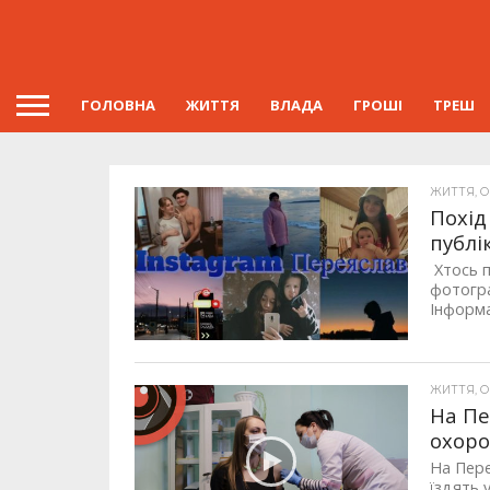
ГОЛОВНА
ЖИТТЯ
ВЛАДА
ГРОШІ
ТРЕШ
ЖИТТЯ, ОП
Похід
публі
Хтось п
фотогра
Інформа
ЖИТТЯ, ОП
На Пе
охоро
На Пере
їздять у