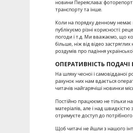
новини Переяслава: фоторепорта
транспорту та інше.
Коли на порядку денному немає ці
публікуємо різні корисності: рец
погоди і т.д. Ми вважаємо, що к
більше, ніж від відео застрягли
роздумів про падіння української
ОПЕРАТИВНІСТЬ ПОДАЧІ
На шляху чесної і самовідданої р
рахунок них нам вдається опера
читачів найгарячіші новинки міс
Постійно працюємо не тільки н
матеріалів, але і над швидкістю
отримуєте доступ до потрібного
Щоб читачі не йшли з нашого інт