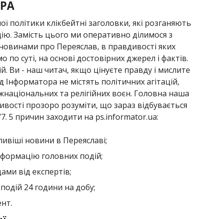
РА
ої політики клікбейтні заголовки, які розганяють
ію. Замість цього ми оперативно ділимося з
овинами про Переяслав, в правдивості яких
о по суті, на основі достовірних джерел і фактів.
й. Ви - наш читач, якщо цінуєте правду і мислите
 Інформатора не містять політичних агітацій,
національних та релігійних воєн. Головна наша
ивості прозоро розуміти, що зараз відбувається
7. 5 причин заходити на ps.informator.ua:
ивіші новини в Переяславі;
формацію головних подій;
ами від експертів;
подій 24 години на добу;
нт.