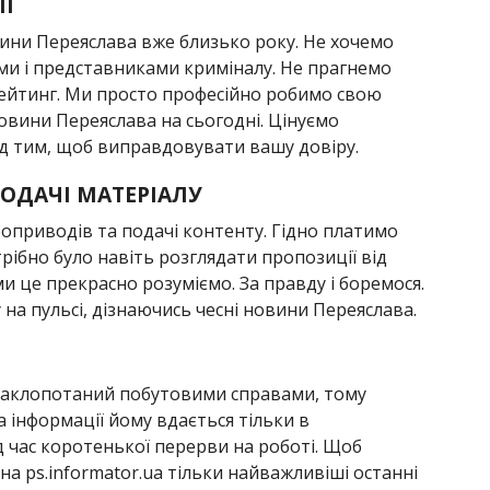
ІЇ
вини Переяслава вже близько року. Не хочемо
ами і представниками криміналу. Не прагнемо
рейтинг. Ми просто професійно робимо свою
новини Переяслава на сьогодні. Цінуємо
д тим, щоб виправдовувати вашу довіру.
ОДАЧІ МАТЕРІАЛУ
оприводів та подачі контенту. Гідно платимо
трібно було навіть розглядати пропозиції від
 ми це прекрасно розуміємо. За правду і боремося.
на пульсі, дізнаючись чесні новини Переяслава.
 заклопотаний побутовими справами, тому
 інформації йому вдається тільки в
д час коротенької перерви на роботі. Щоб
на ps.informator.ua тільки найважливіші останні