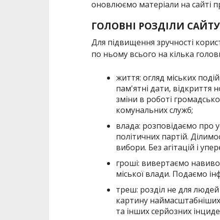
оновлюємо матеріали на сайті п
ГОЛОВНІ РОЗДІЛИ САЙТУ
Для підвищення зручності корис
по ньому всього на кілька головн
життя: огляд міських подій
пам'ятні дати, відкриття 
зміни в роботі громадсько
комунальних служб;
влада: розповідаємо про ус
політичних партій. Ділимо
вибори. Без агітацій і упе
гроші: вивертаємо навивор
міської влади. Подаємо і
треш: розділ не для людей
картину наймасштабніших
та інших серйозних інциде