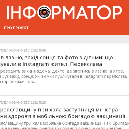
ПРО ПРОЄКТ
УБЛІКОВАНО 23.01.2022 16:39
 в лазню, захід сонця та фото з дітьми: що
кували в Instagram жителі Переяслава
роводить вихідні вдома, дехто їде зігрітись в лазню, а хтось
фує захід сонця. Які знімки публікували в Instagram переяславці
тор покаже, що...
УБЛІКОВАНО 23.01.2022 15:25
реяславщину приїхала заступниця міністра
ни здоров’я з мобільною бригадою вакцинації
яславщину приїхала мобільна бригада вакцинації. Такі бригад
 віддалені населені пункти. Сьогодні, 23 січня, у село Дем’янці