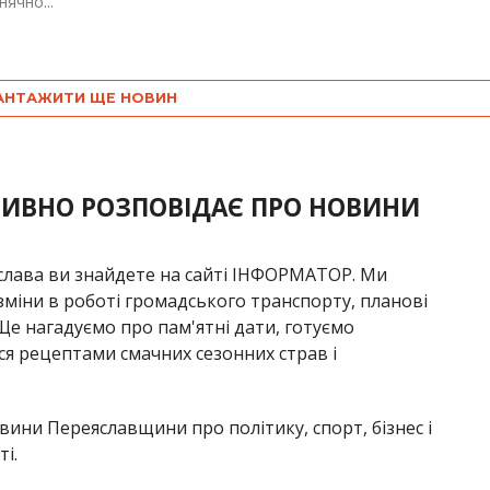
нячно...
АНТАЖИТИ ЩЕ НОВИН
ТИВНО РОЗПОВІДАЄ ПРО НОВИНИ
яслава ви знайдете на сайті ІНФОРМАТОР. Ми
 зміни в роботі громадського транспорту, планові
Ще нагадуємо про пам'ятні дати, готуємо
ся рецептами смачних сезонних страв і
вини Переяславщини про політику, спорт, бізнес і
і.