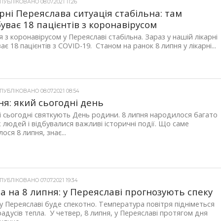
УБЛІКОВАНО 08.07.2021 11:26
арні Переяслава ситуація стабільна: там
уває 18 пацієнтів з коронавірусом
я з коронавірусом у Переяславі стабільна. Зараз у нашій лікарні
ає 18 пацієнтів з COVID-19. Станом на ранок 8 липня у лікарні...
УБЛІКОВАНО 08.07.2021 08:54
ня: який сьогодні день
і сьогодні святкують День родини. 8 липня народилося багато
 людей і відбувалися важливі історичні події. Що саме
ося 8 липня, знає...
УБЛІКОВАНО 07.07.2021 19:34
а на 8 липня: у Переяславі прогнозують спеку
у Переяславі буде спекотно. Температура повітря підніметься
радусів тепла. У четвер, 8 липня, у Переяславі протягом дня