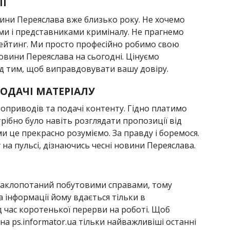
ІЇ
вини Переяслава вже близько року. Не хочемо
ами і представниками криміналу. Не прагнемо
рейтинг. Ми просто професійно робимо свою
новини Переяслава на сьогодні. Цінуємо
д тим, щоб виправдовувати вашу довіру.
ОДАЧІ МАТЕРІАЛУ
оприводів та подачі контенту. Гідно платимо
трібно було навіть розглядати пропозиції від
 ми це прекрасно розуміємо. За правду і боремося.
на пульсі, дізнаючись чесні новини Переяслава.
 заклопотаний побутовими справами, тому
 інформації йому вдається тільки в
д час коротенької перерви на роботі. Щоб
на ps.informator.ua тільки найважливіші останні