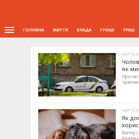
ГОЛОВНА
ЖИТТЯ
ВЛАДА
ГРОШІ
ТРЕШ
ЖИТТЯ, ОП
Чолов
як ми
Протяго
траплял
ЖИТТЯ, ОП
Як до
корис
Влітку 
братів