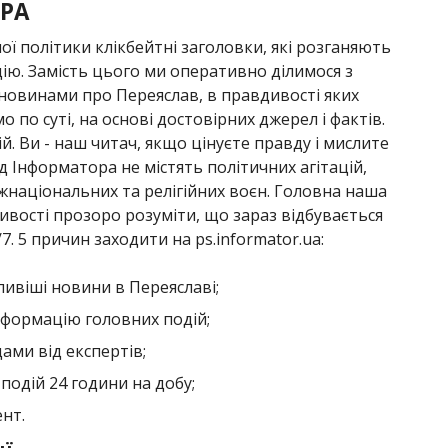
РА
ої політики клікбейтні заголовки, які розганяють
ію. Замість цього ми оперативно ділимося з
овинами про Переяслав, в правдивості яких
о по суті, на основі достовірних джерел і фактів.
й. Ви - наш читач, якщо цінуєте правду і мислите
 Інформатора не містять політичних агітацій,
національних та релігійних воєн. Головна наша
ивості прозоро розуміти, що зараз відбувається
7. 5 причин заходити на ps.informator.ua:
ивіші новини в Переяславі;
формацію головних подій;
ами від експертів;
подій 24 години на добу;
нт.