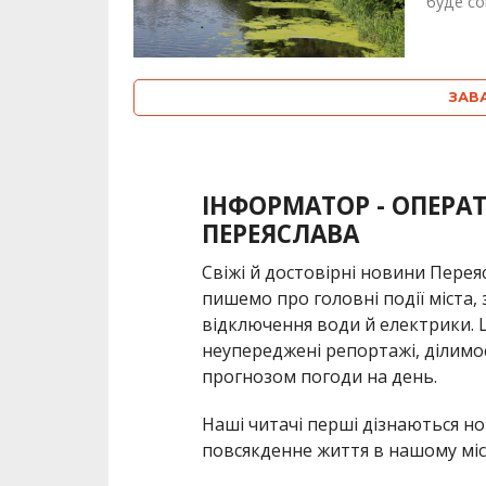
буде со
ЗАВ
ІНФОРМАТОР - ОПЕРА
ПЕРЕЯСЛАВА
Свіжі й достовірні новини Пере
пишемо про головні події міста,
відключення води й електрики. 
неупереджені репортажі, ділимо
прогнозом погоди на день.
Наші читачі перші дізнаються но
повсякденне життя в нашому міст