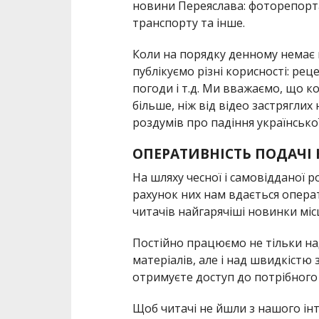
новини Переяслава: фоторепорта
транспорту та інше.
Коли на порядку денному немає ці
публікуємо різні корисності: рец
погоди і т.д. Ми вважаємо, що к
більше, ніж від відео застрягли
роздумів про падіння української
ОПЕРАТИВНІСТЬ ПОДАЧІ
На шляху чесної і самовідданої р
рахунок них нам вдається опера
читачів найгарячіші новинки міс
Постійно працюємо не тільки н
матеріалів, але і над швидкістю
отримуєте доступ до потрібного
Щоб читачі не йшли з нашого інт