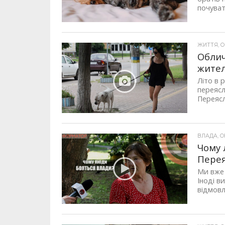
почуват
ЖИТТЯ, ОП
Облич
жител
Літо в 
переясл
Переясла
ВЛАДА, ОП
Чому 
Пере
Ми вже 
Іноді в
відмовл