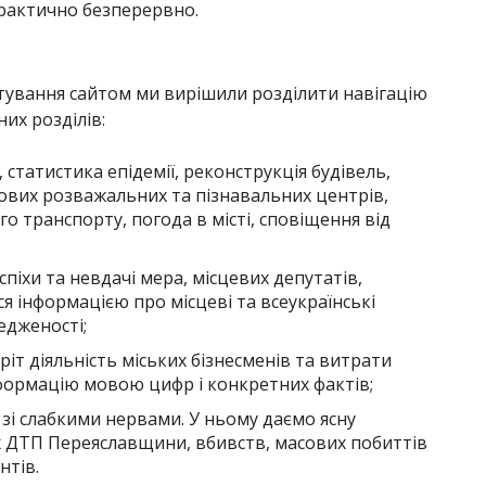
рактично безперервно.
тування сайтом ми вирішили розділити навігацію
их розділів:
, статистика епідемії, реконструкція будівель,
нових розважальних та пізнавальних центрів,
го транспорту, погода в місті, сповіщення від
піхи та невдачі мера, місцевих депутатів,
ся інформацією про місцеві та всеукраїнські
редженості;
іт діяльність міських бізнесменів та витрати
нформацію мовою цифр і конкретних фактів;
 зі слабкими нервами. У ньому даємо ясну
 ДТП Переяславщини, вбивств, масових побиттів
нтів.