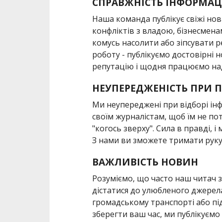
СПРАВЖНІСТЬ ІНФОРМАЦ
Наша команда публікує свіжі но
конфліктів з владою, бізнесмен
комусь насолити або зіпсувати 
роботу - публікуємо достовірні 
репутацію і щодня працюємо на
НЕУПЕРЕДЖЕНІСТЬ ПРИ П
Ми неупереджені при відборі інф
своїм журналістам, щоб їм не по
"когось зверху". Сила в правді, і
З нами ви зможете тримати руку 
ВАЖЛИВІСТЬ НОВИН
Розуміємо, що часто наш читач
дістатися до улюбленого джерела
громадському транспорті або пі
зберегти ваш час, ми публікуємо 