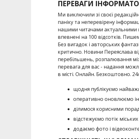
ПЕРЕВАГИ ІНФОРМАТО
Ми виключили зі своєї редакційн
паніку та неперевірену інформац
нашими читачами актуальними н
впевнені на 100 відсотків. Пишем
Без вигадок і авторських фантазі
критично. Новини Переяслава від
перебільшень, розпалювання між
перевага для вас - надання можл
в місті. Онлайн. Безкоштовно. 24/
щодня публікуємо найважл
оперативно оновлюємо ін
ділимося корисними порад
відстежуємо потік міських 
додаємо фото і відеоконте