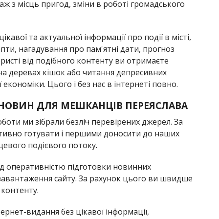
ж з місць пригод, зміни в роботі громадського
кавої та актуальної інформації про події в місті,
епти, нагадування про пам'ятні дати, прогноз
ористі від подібного контенту ви отримаєте
х на деревах кішок або читання депресивних
 економіки. Цього і без нас в інтернеті повно.
 НОВИН ДЛЯ МЕШКАНЦІВ ПЕРЕЯСЛАВА
оботи ми зібрали безліч перевірених джерел. За
тивно готувати і першими доносити до наших
цевого подієвого потоку.
ад оперативністю підготовки новинних
 завантаження сайту. За рахунок цього ви швидше
 контенту.
ернет-видання без цікавої інформації,