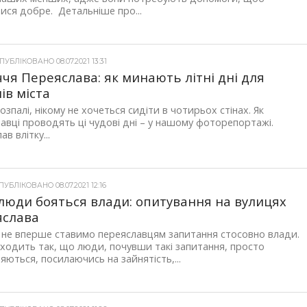
ися добре. Детальніше про...
УБЛІКОВАНО 08.07.2021 13:31
чя Переяслава: як минають літні дні для
ів міста
розпалі, нікому не хочеться сидіти в чотирьох стінах. Як
авці проводять ці чудові дні – у нашому фоторепортажі.
в влітку...
УБЛІКОВАНО 08.07.2021 12:16
люди бояться влади: опитування на вулицях
яслава
не вперше ставимо переяславцям запитання стосовно влади.
иходить так, що люди, почувши такі запитання, просто
яються, посилаючись на зайнятість,...