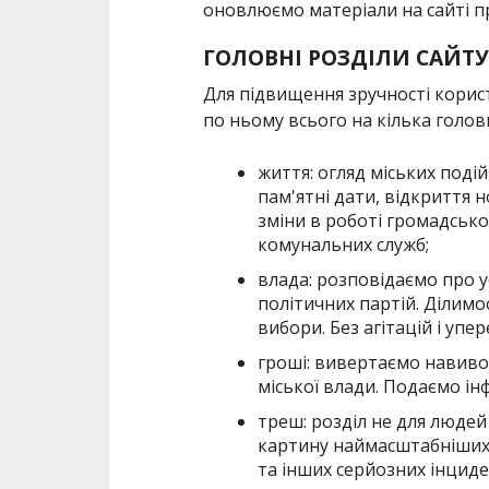
оновлюємо матеріали на сайті п
ГОЛОВНІ РОЗДІЛИ САЙТУ
Для підвищення зручності корис
по ньому всього на кілька головн
життя: огляд міських подій
пам'ятні дати, відкриття 
зміни в роботі громадсько
комунальних служб;
влада: розповідаємо про ус
політичних партій. Ділимо
вибори. Без агітацій і упе
гроші: вивертаємо навивор
міської влади. Подаємо і
треш: розділ не для людей
картину наймасштабніших
та інших серйозних інциде