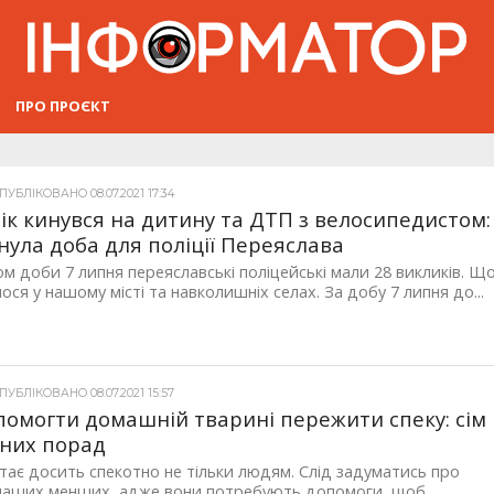
ПРО ПРОЄКТ
УБЛІКОВАНО 08.07.2021 17:34
ік кинувся на дитину та ДТП з велосипедистом:
нула доба для поліції Переяслава
м доби 7 липня переяславські поліцейські мали 28 викликів. Щ
ося у нашому місті та навколишніх селах. За добу 7 липня до...
УБЛІКОВАНО 08.07.2021 15:57
помогти домашній тварині пережити спеку: сім
них порад
стає досить спекотно не тільки людям. Слід задуматись про
 наших менших, адже вони потребують допомоги, щоб