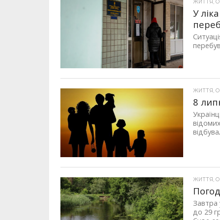
ЖИТТЯ, ОП
У лік
переб
Ситуаці
перебув
ЖИТТЯ, ОП
8 лип
Українц
відомих
відбувал
ЖИТТЯ, ОП
Погод
Завтра 
до 29 г