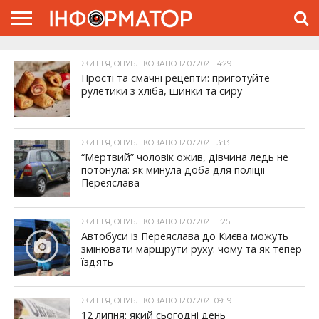
ГОЛОВНА
ЖИТТЯ
ВЛАДА
ГРОШІ
ТРЕШ
ПРО
ЖИТТЯ, ОПУБЛІКОВАНО 12.07.2021 14:29
ПРОЄКТ
Прості та смачні рецепти: приготуйте
рулетики з хліба, шинки та сиру
ЖИТТЯ, ОПУБЛІКОВАНО 12.07.2021 13:13
“Мертвий” чоловік ожив, дівчина ледь не
потонула: як минула доба для поліції
Переяслава
ЖИТТЯ, ОПУБЛІКОВАНО 12.07.2021 11:25
Автобуси із Переяслава до Києва можуть
змінювати маршрути руху: чому та як тепер
їздять
ЖИТТЯ, ОПУБЛІКОВАНО 12.07.2021 09:19
12 липня: який сьогодні день