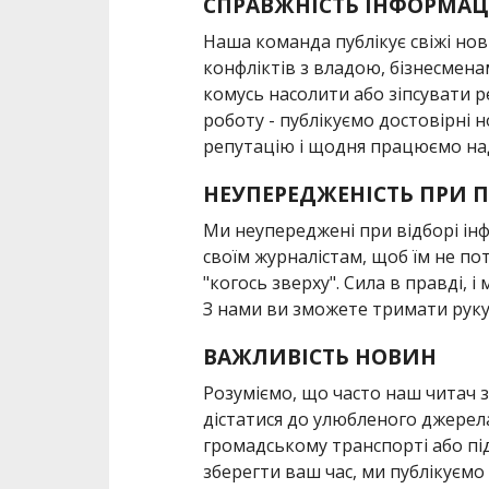
СПРАВЖНІСТЬ ІНФОРМАЦ
Наша команда публікує свіжі но
конфліктів з владою, бізнесмен
комусь насолити або зіпсувати 
роботу - публікуємо достовірні 
репутацію і щодня працюємо на
НЕУПЕРЕДЖЕНІСТЬ ПРИ П
Ми неупереджені при відборі інф
своїм журналістам, щоб їм не по
"когось зверху". Сила в правді, і
З нами ви зможете тримати руку 
ВАЖЛИВІСТЬ НОВИН
Розуміємо, що часто наш читач
дістатися до улюбленого джерела
громадському транспорті або пі
зберегти ваш час, ми публікуємо 