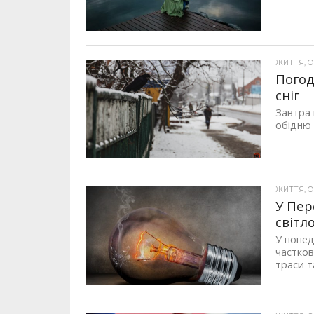
ЖИТТЯ, ОП
Погод
сніг
Завтра 
обідню 
ЖИТТЯ, ОП
У Пер
світл
У понед
частков
траси та