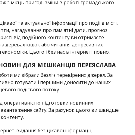
ж з місць пригод, зміни в роботі громадського
кавої та актуальної інформації про події в місті,
епти, нагадування про пам'ятні дати, прогноз
ористі від подібного контенту ви отримаєте
х на деревах кішок або читання депресивних
 економіки. Цього і без нас в інтернеті повно.
 НОВИН ДЛЯ МЕШКАНЦІВ ПЕРЕЯСЛАВА
оботи ми зібрали безліч перевірених джерел. За
тивно готувати і першими доносити до наших
цевого подієвого потоку.
ад оперативністю підготовки новинних
 завантаження сайту. За рахунок цього ви швидше
 контенту.
ернет-видання без цікавої інформації,