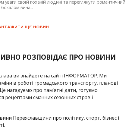
м уваги своїй коханій людині та переглянути романтичний
з бокалом вина...
АНТАЖИТИ ЩЕ НОВИН
ТИВНО РОЗПОВІДАЄ ПРО НОВИНИ
яслава ви знайдете на сайті ІНФОРМАТОР. Ми
 зміни в роботі громадського транспорту, планові
Ще нагадуємо про пам'ятні дати, готуємо
ся рецептами смачних сезонних страв і
вини Переяславщини про політику, спорт, бізнес і
і.