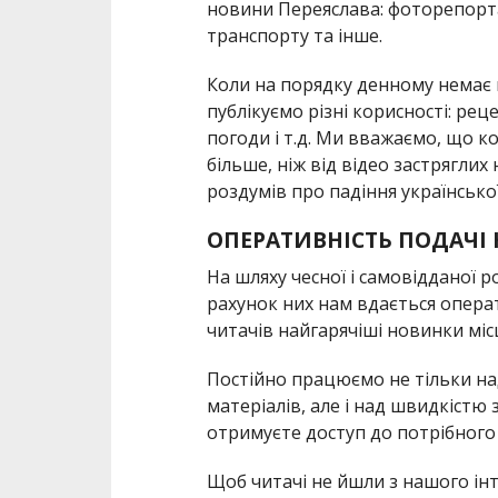
новини Переяслава: фоторепорта
транспорту та інше.
Коли на порядку денному немає ці
публікуємо різні корисності: рец
погоди і т.д. Ми вважаємо, що к
більше, ніж від відео застрягли
роздумів про падіння української
ОПЕРАТИВНІСТЬ ПОДАЧІ
На шляху чесної і самовідданої р
рахунок них нам вдається опера
читачів найгарячіші новинки міс
Постійно працюємо не тільки н
матеріалів, але і над швидкістю
отримуєте доступ до потрібного
Щоб читачі не йшли з нашого інт