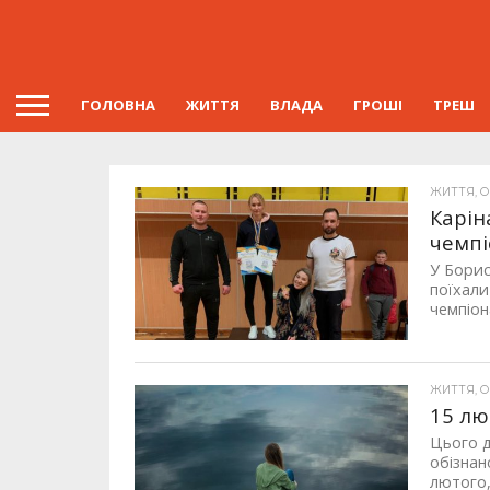
ГОЛОВНА
ЖИТТЯ
ВЛАДА
ГРОШІ
ТРЕШ
ЖИТТЯ, ОП
Карін
чемпі
У Борис
поїхали
чемпіон
ЖИТТЯ, ОП
15 лю
Цього д
обізнан
лютого, 