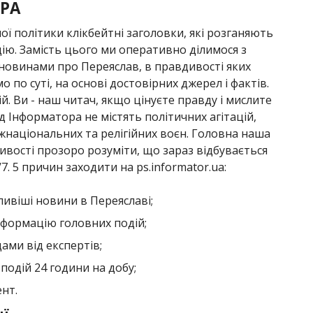
РА
ої політики клікбейтні заголовки, які розганяють
ію. Замість цього ми оперативно ділимося з
овинами про Переяслав, в правдивості яких
о по суті, на основі достовірних джерел і фактів.
й. Ви - наш читач, якщо цінуєте правду і мислите
 Інформатора не містять політичних агітацій,
національних та релігійних воєн. Головна наша
ивості прозоро розуміти, що зараз відбувається
7. 5 причин заходити на ps.informator.ua:
ивіші новини в Переяславі;
формацію головних подій;
ами від експертів;
подій 24 години на добу;
нт.