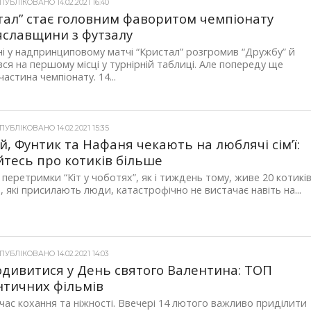
УБЛІКОВАНО 14.02.2021 16:40
тал” стає головним фаворитом чемпіонату
славщини з футзалу
і у надпринциповому матчі “Кристал” розгромив “Дружбу” й
вся на першому місці у турнірній таблиці. Але попереду ще
частина чемпіонату. 14...
УБЛІКОВАНО 14.02.2021 15:35
й, Фунтик та Нафаня чекають на люблячі сім’ї:
йтесь про котиків більше
і перетримки “Кіт у чоботях”, як і тиждень тому, живе 20 котиків
 які присилають люди, катастрофічно не вистачає навіть на...
УБЛІКОВАНО 14.02.2021 14:03
дивитися у День святого Валентина: ТОП
тичних фільмів
час кохання та ніжності. Ввечері 14 лютого важливо приділити