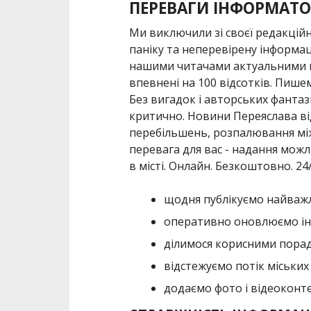
ПЕРЕВАГИ ІНФОРМАТО
Ми виключили зі своєї редакційн
паніку та неперевірену інформац
нашими читачами актуальними н
впевнені на 100 відсотків. Пишем
Без вигадок і авторських фантазі
критично. Новини Переяслава від
перебільшень, розпалювання між
перевага для вас - надання можл
в місті. Онлайн. Безкоштовно. 24/
щодня публікуємо найважл
оперативно оновлюємо ін
ділимося корисними порад
відстежуємо потік міських 
додаємо фото і відеоконте