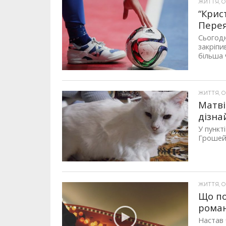
ЖИТТЯ, ОП
“Крис
Перея
Сьогодн
закріпи
більша 
ЖИТТЯ, ОП
Матві
дізна
У пункт
Грошей,
ЖИТТЯ, ОП
Що по
роман
Настав 