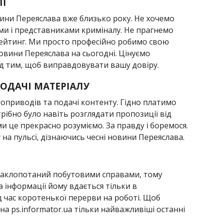
ІЇ
вини Переяслава вже близько року. Не хочемо
ами і представниками криміналу. Не прагнемо
рейтинг. Ми просто професійно робимо свою
новини Переяслава на сьогодні. Цінуємо
д тим, щоб виправдовувати вашу довіру.
ОДАЧІ МАТЕРІАЛУ
оприводів та подачі контенту. Гідно платимо
трібно було навіть розглядати пропозиції від
 ми це прекрасно розуміємо. За правду і боремося.
на пульсі, дізнаючись чесні новини Переяслава.
 заклопотаний побутовими справами, тому
 інформації йому вдається тільки в
д час коротенької перерви на роботі. Щоб
на ps.informator.ua тільки найважливіші останні