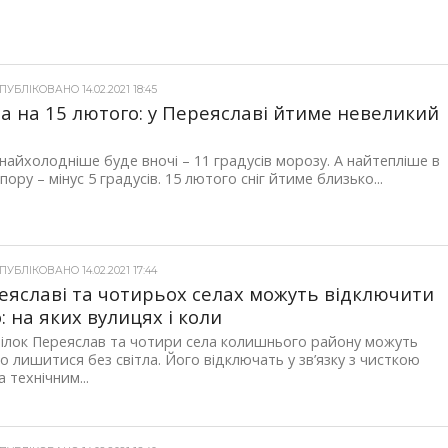
УБЛІКОВАНО 14.02.2021 18:45
а на 15 лютого: у Переяславі йтиме невеликий
найхолодніше буде вночі – 11 градусів морозу. А найтепліше в
пору – мінус 5 градусів. 15 лютого сніг йтиме близько...
УБЛІКОВАНО 14.02.2021 17:44
еяславі та чотирьох селах можуть відключити
о: на яких вулицях і коли
ілок Переяслав та чотири села колишнього району можуть
о лишитися без світла. Його відключать у зв’язку з чисткою
 технічним...