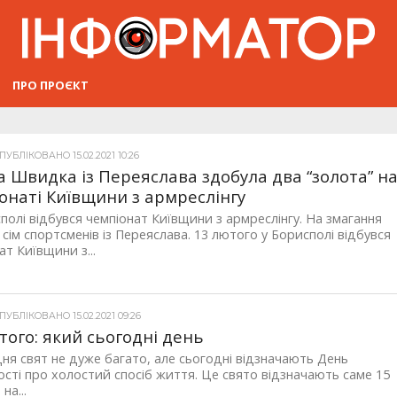
ПРО ПРОЄКТ
УБЛІКОВАНО 15.02.2021 10:26
а Швидка із Переяслава здобула два “золота” н
онаті Київщини з армреслінгу
полі відбувся чемпіонат Київщини з армреслінгу. На змагання
 сім спортсменів із Переяслава. 13 лютого у Борисполі відбувся
ат Київщини з...
УБЛІКОВАНО 15.02.2021 09:26
того: який сьогодні день
ня свят не дуже багато, але сьогодні відзначають День
ості про холостий спосіб життя. Це свято відзначають саме 15
на...