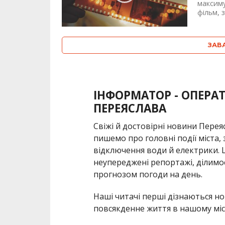
максиму
фільм, 
ЗАВ
ІНФОРМАТОР - ОПЕРА
ПЕРЕЯСЛАВА
Свіжі й достовірні новини Пере
пишемо про головні події міста,
відключення води й електрики. 
неупереджені репортажі, ділимо
прогнозом погоди на день.
Наші читачі перші дізнаються но
повсякденне життя в нашому міст