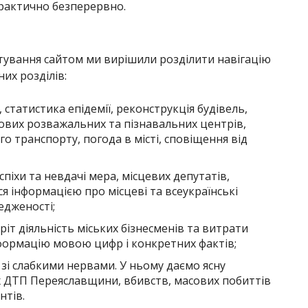
рактично безперервно.
тування сайтом ми вирішили розділити навігацію
их розділів:
, статистика епідемії, реконструкція будівель,
нових розважальних та пізнавальних центрів,
го транспорту, погода в місті, сповіщення від
піхи та невдачі мера, місцевих депутатів,
ся інформацією про місцеві та всеукраїнські
редженості;
іт діяльність міських бізнесменів та витрати
нформацію мовою цифр і конкретних фактів;
 зі слабкими нервами. У ньому даємо ясну
 ДТП Переяславщини, вбивств, масових побиттів
нтів.