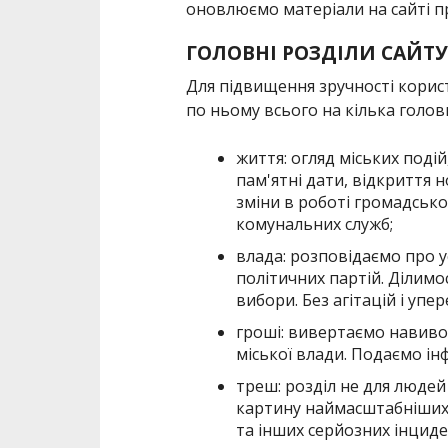
оновлюємо матеріали на сайті п
ГОЛОВНІ РОЗДІЛИ САЙТУ
Для підвищення зручності корис
по ньому всього на кілька головн
життя: огляд міських подій
пам'ятні дати, відкриття 
зміни в роботі громадсько
комунальних служб;
влада: розповідаємо про ус
політичних партій. Ділимо
вибори. Без агітацій і упе
гроші: вивертаємо навивор
міської влади. Подаємо і
треш: розділ не для людей
картину наймасштабніших
та інших серйозних інциде