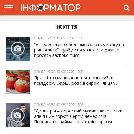
ГОЛОВНА
ЖИТТЯ
ЖИТТЯ
ВЛАДА
ГРОШІ
ТРЕШ
ПРО
ПРОЄКТ
ОПУБЛІКОВАНО 05.12.2021 17:24
“У Переяславі лебеді вмерзають у кригу на
річці Альта”: турбуються люди, а фахівці
просять заспокоїтися
ОПУБЛІКОВАНО 05.12.2021 16:31
Прості та смачні рецепти: приготуйте
помідори, фаршировані сиром і яйцями
ОПУБЛІКОВАНО 05.12.2021 15:16
“Дивна річ – дорослий мужик плете нитки,
але я цим горю”: Сергій Чемерис із
Переяслава займається стрінг-артом